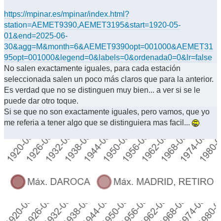
https://mpinar.es/mpinar/index.html?
station=AEMET9390,AEMET3195&start=1920-05-
01&end=2025-06-
30&agg=M&month=6&AEMET9390opt=001000&AEMET31
95opt=001000&legend=0&labels=0&ordenada0=0&lr=false
No salen exactamente iguales, para cada estación
seleccionada salen un poco más claros que para la anterior.
Es verdad que no se distinguen muy bien... a ver si se le
puede dar otro toque.
Si se que no son exactamente iguales, pero vamos, que yo
me referia a tener algo que se distinguiera mas facil...