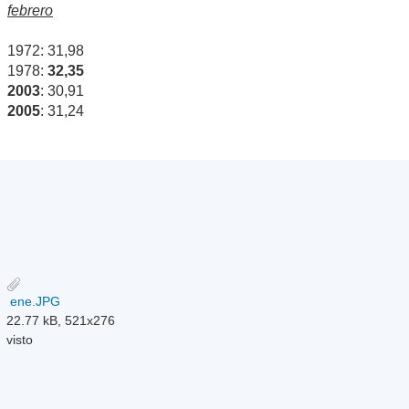
febrero
1972: 31,98
1978:
32,35
2003
: 30,91
2005
: 31,24
ene.JPG
22.77 kB, 521x276
visto