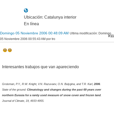
Ubicación: Catalunya interior
En línea
Domingo 05 Noviembre 2006 00:48:09 AM
Ultima modificación
: Domingo
#11
05 Noviembre 2006 00:55:43 AM por tro
Interesantes trabajos que van apareciendo
Groisman, P.Y., R.W. Knight, V.N. Razuvaev, O.N. Bulygina, and T.R. Karl,
2006
.
State of the ground:
Climatology and changes during the past 69 years over
northern Eurasia for a rarely used measure of snow cover and frozen land
.
Journal of Climate, 19, 4933-4955.