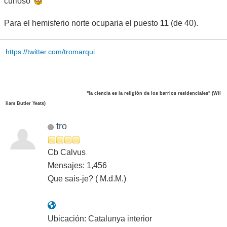
curioso
Para el hemisferio norte ocuparia el puesto
11
(de 40).
https://twitter.com/tromarqui
"la ciencia es la religión de los barrios residenciales" (Wil
liam Butler Yeats)
tro
Cb Calvus
Mensajes: 1,456
Que sais-je? ( M.d.M.)
Ubicación: Catalunya interior