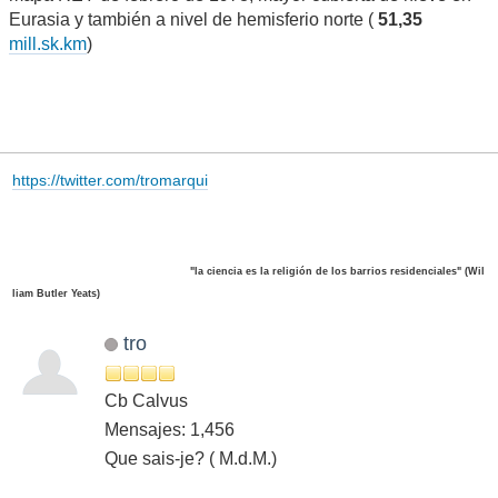
Eurasia y también a nivel de hemisferio norte (
51,35
mill.sk.km
)
https://twitter.com/tromarqui
"la ciencia es la religión de los barrios residenciales" (Wil
liam Butler Yeats)
tro
Cb Calvus
Mensajes: 1,456
Que sais-je? ( M.d.M.)