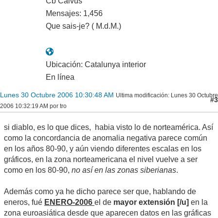
Cb Calvus
Mensajes: 1,456
Que sais-je? ( M.d.M.)
Ubicación: Catalunya interior
En línea
Lunes 30 Octubre 2006 10:30:48 AM
Ultima modificación
: Lunes 30 Octubre
#3
2006 10:32:19 AM por tro
si diablo, es lo que dices, habia visto lo de norteamérica. Así
como la concordancia de anomalia negativa parece común
en los años 80-90, y aún viendo diferentes escalas en los
gráficos, en la zona norteamericana el nivel vuelve a ser
como en los 80-90,
no así en las zonas siberianas
.
Además como ya he dicho parece ser que, hablando de
eneros, fué
ENERO-2006
el de
mayor extensión [/u]
en la
zona euroasiática desde que aparecen datos en las gráficas