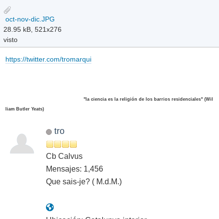
oct-nov-dic.JPG
28.95 kB, 521x276
visto
https://twitter.com/tromarqui
"la ciencia es la religión de los barrios residenciales" (Wil
liam Butler Yeats)
tro
Cb Calvus
Mensajes: 1,456
Que sais-je? ( M.d.M.)