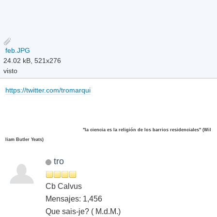
feb.JPG
24.02 kB, 521x276
visto
https://twitter.com/tromarqui
"la ciencia es la religión de los barrios residenciales" (Wil
liam Butler Yeats)
tro
Cb Calvus
Mensajes: 1,456
Que sais-je? ( M.d.M.)