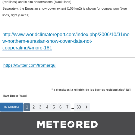
(red lines) and in situ observations (black lines).
Separately, the Eurasian snow cover extent (106 km2) is shown for comparison (blue
lines, right y-axes).
http://www.worldclimatereport.com/index.php/2006/10/31/ne
w-northern-eurasian-snow-cover-data-not-
cooperating/#more-181
https://twitter.com/tromarqui
"la ciencia es la religión de los barrios residenciales" (Wil
liam Butler Yeats)
...
1
2
3
4
5
6
7
30
IR ARRIBA