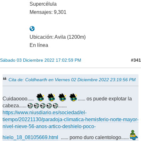
Supercélula
Mensajes: 9,301
Ubicación: Avila (1200m)
En línea
#341
Sábado 03 Diciembre 2022 17:02:59 PM
Cita de: Coldhearth en Viernes 02 Diciembre 2022 23:19:56 PM
Cuidaoooo.....
...... os puede explotar la
cabeza......
.......
https://www.niusdiario.es/sociedad/el-
tiempo/20221130/paradoja-climatica-hemisferio-norte-mayor-
nivel-nieve-56-anos-artico-deshielo-poco-
hielo_18_08105669.html
...... porno duro calentologo......