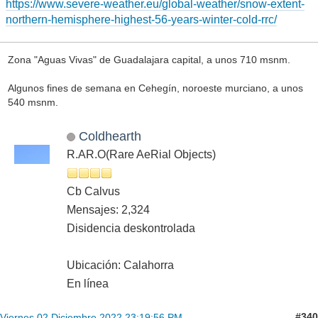
https://www.severe-weather.eu/global-weather/snow-extent-
northern-hemisphere-highest-56-years-winter-cold-rrc/
Zona "Aguas Vivas" de Guadalajara capital, a unos 710 msnm.
Algunos fines de semana en Cehegín, noroeste murciano, a unos
540 msnm.
Coldhearth
R.AR.O(Rare AeRial Objects)
Cb Calvus
Mensajes: 2,324
Disidencia deskontrolada
Ubicación: Calahorra
En línea
#340
Viernes 02 Diciembre 2022 23:19:56 PM