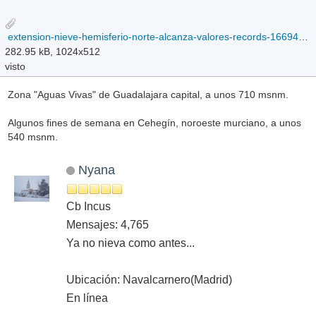
extension-nieve-hemisferio-norte-alcanza-valores-records-1669446778781_1024.png
282.95 kB, 1024x512
visto
Zona "Aguas Vivas" de Guadalajara capital, a unos 710 msnm.
Algunos fines de semana en Cehegín, noroeste murciano, a unos
540 msnm.
Nyana
Cb Incus
Mensajes: 4,765
Ya no nieva como antes...
Ubicación: Navalcarnero(Madrid)
En línea