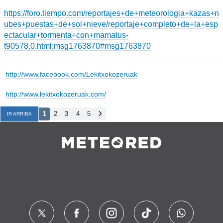
https://foro.tiempo.com/reportajes+de+meteorologia+kazas+n
ubes+puestas+de+sol+nieve/reportaje+completo+de+la+esp
ectacular+tormenta+con+mamatus-
t90578.0.html;msg1763870#msg1763870
http://www.facebook.com/Lekitxokozeruak
http://www.lekitxokozeruak.com/
1
2
3
4
5
IR ARRIBA