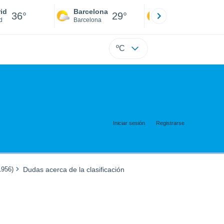
id
Barcelona
Sevilla
36°
29°
38°
d
Barcelona
Sevilla
ºC
Iniciar sesión
Registrarse
1956
)
Dudas acerca de la clasificación