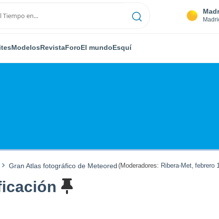
Madr
Madri
ites
Modelos
Revista
Foro
El mundo
Esquí
Gran Atlas fotográfico de Meteored
(Moderadores:
Ribera-Met
,
febrero 
ficación