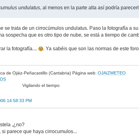
ocumulus undulatus
, al menos en la parte alta así podría parece
e se trata de un cirrocúmulos undulatus. Paso la fotografía a s
ma sospecha que es otro tipo de nube, se está a tiempo de camb
r la fotografía....
. Ya sabéis que son las normas de este foro
ca de Ojáiz-Peñacastillo (Cantabria) Página web:
OJAIZMETEO
YOS
do el tiempo
006 14:58:33 PM
stela ,¿no?
 , si parece que haya cirrocumulos...