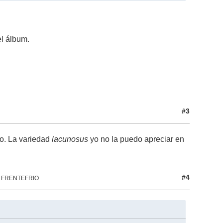
el álbum.
#3
rlo. La variedad
lacunosus
yo no la puedo apreciar en
#4
or FRENTEFRIO