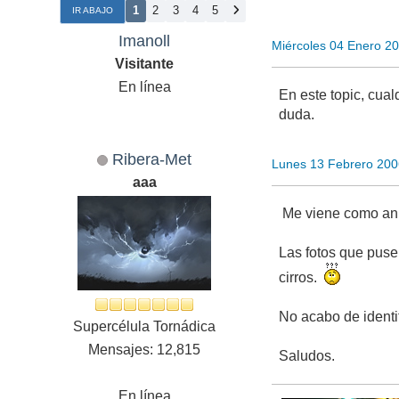
1
2
3
4
5
IR ABAJO
Imanoll
Miércoles 04 Enero 2
Visitante
En línea
En este topic, cual
duda.
Ribera-Met
Lunes 13 Febrero 200
aaa
Me viene como anil
Las fotos que puse 
cirros.
No acabo de identi
Supercélula Tornádica
Mensajes: 12,815
Saludos.
En línea