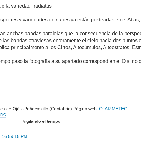
e la variedad "radiatus".
especies y variedades de nubes ya están posteadas en el Atlas, 
n anchas bandas paralelas que, a consecuencia de la perspecti
o las bandas atraviesas enteramente el cielo hacia dos puntos o
plica principalmente a los Cirros, Altocúmulos, Altoestratos, E
empo paso la fotografía a su apartado correspondiente. O si no
ca de Ojáiz-Peñacastillo (Cantabria) Página web:
OJAIZMETEO
YOS
do el tiempo
6 16:59:15 PM