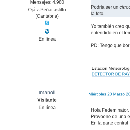
Mensajes: 4,980
Podría ser un
cirr
Ojáiz-Peñacastillo
la foto.
(Cantabria)
Yo también creo qu
entendido en el te
En línea
PD: Tengo que borra
Estación Meteorológi
DETECTOR DE RA
Vigilan
Imanoll
Miércoles 29 Marzo 2
Visitante
En línea
Hola Fedeminator,
Provoene de una e
En la parte central