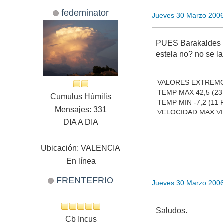
fedeminator
Jueves 30 Marzo 200
PUES Barakaldes no
estela no? no se 
VALORES EXTREMO
TEMP MAX 42,5 (2
Cumulus Húmilis
TEMP MIN -7,2 (11
Mensajes: 331
VELOCIDAD MAX VIE
DIA A DIA
Ubicación: VALENCIA
En línea
FRENTEFRIO
Jueves 30 Marzo 200
Saludos.
Cb Incus