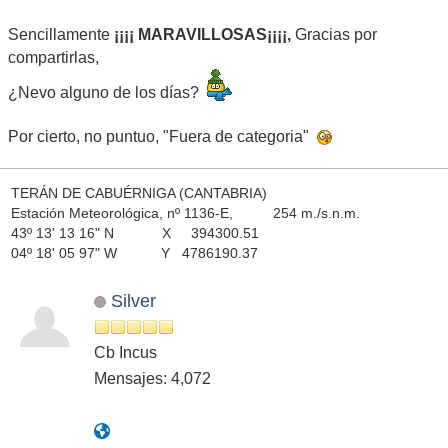
Sencillamente
¡¡¡¡ MARAVILLOSAS¡¡¡¡,
Gracias por
compartirlas,
¿Nevo alguno de los días?
Por cierto, no puntuo, "Fuera de categoria"
TERÁN DE CABUÉRNIGA (CANTABRIA)
Estación Meteorológica, nº 1136-E, 254 m./s.n.m.
43º 13' 13 16" N X 394300.51
04º 18' 05 97" W Y 4786190.37
Silver
Cb Incus
Mensajes: 4,072