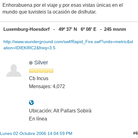
Enhorabuena por el viaje y por esas vistas únicas en el
mundo que tuvisteis la ocasión de disfrutar.
Luxemburg-Hoesdorf - 49º 37' N 6º 08' E - 245 msnm
http://www.wunderground.com/swf/Rapid_Fire.swf?units=metric&st
ation=IDIEKIRC2&freq=3.5
Silver
Cb Incus
Mensajes: 4,072
Ubicación: Alt Pallars Sobirà
En línea
#6
Lunes 02 Octubre 2006 14:04:59 PM