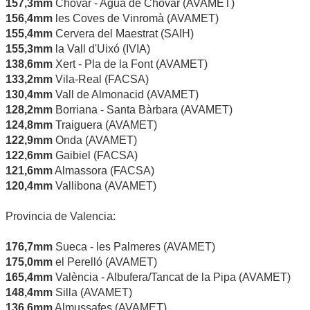
157,3mm
Chóvar - Agua de Chóvar (AVAMET)
156,4mm
les Coves de Vinromà (AVAMET)
155,4mm
Cervera del Maestrat (SAIH)
155,3mm
la Vall d'Uixó (IVIA)
138,6mm
Xert - Pla de la Font (AVAMET)
133,2mm
Vila-Real (FACSA)
130,4mm
Vall de Almonacid (AVAMET)
128,2mm
Borriana - Santa Bàrbara (AVAMET)
124,8mm
Traiguera (AVAMET)
122,9mm
Onda (AVAMET)
122,6mm
Gaibiel (FACSA)
121,6mm
Almassora (FACSA)
120,4mm
Vallibona (AVAMET)
Provincia de Valencia:
176,7mm
Sueca - les Palmeres (AVAMET)
175,0mm
el Perelló (AVAMET)
165,4mm
València - Albufera/Tancat de la Pipa (AVAMET)
148,4mm
Silla (AVAMET)
136,6mm
Almussafes (AVAMET)