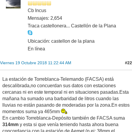
emv.com/horta/2018/10/19/lhorta-recuperar-
normalidad/1782934.html
Anoche en la costa castellonense hubo otras
https://www.levante-emv.com/comunitat-
valenciana/2018/10/19/urbanizaciones-inundadas-
evacuaciones-fuertes/1782928.html
En El Palmar, municipio situado en la Albufera, reportan 235
mm en el episodio.
Valencia/Rincón de Ademuz.
Pablito
Cb Incus
Mensajes: 2,654
Traca castellonera... Castellón de la Plana
Ubicación: castellon de la plana