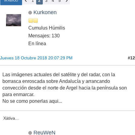
1
2
3
4
5
IR ABAJO
Kurkonen
Cumulus Húmilis
Mensajes: 130
En línea
#12
Jueves 18 Octubre 2018 20:07:29 PM
Las imágenes actuales del satélite y del radar, con la
borrasca enroscada sobre Andalucía y arrancando
convección desde el norte de Argel hacia la península son
para enmarcar.
No se como ponerlas aqui...
Xàtiva...
ReuWeN