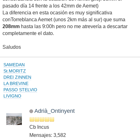
En línea
#22
Viernes 19 Octubre 2018 11:22:44 AM
La estación de Torreblanca-Telemando (FACSA) está
descalibrada,no concuerdan sus datos con estaciones
cercanas ni en este temporal ni en situaciones pasadas.Esta
mañana ha sumado una barbaridad de litros cuando las
lluvias no están pasando de moderadas por la zona.En estos
momentos suma ya 465mm
En cambio Torreblanca-Depósito también de FACSA suma
314mm
y esta si que venía teniendo hasta ahora buena
concordancia con la estación de Aemet (p.ej: 38mm el
pasado día 14 frente a los 42mm de Aemet)
La diferencia en esta ocasión es muy significativa
conTorreblanca Aemet (unos 2km más al sur) que suma
208mm
hasta las 9:00h pero no me atrevería a descartar
completamente el dato.