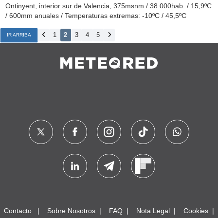
Por ejemplo, la estación automática de AVAMET de la
Albufera (Tancat de la Pipa) lleva registrados 176,6mm, pero
teniendo en cuenta la descalibración del 15% que suele
tener últimamente, el registro del pluviómetro manual estará
en torno a los 200-205mm prácticamente seguro.
Por eso me parece bastante absurdo poner una estación
automática si luego no se corroboran los datos de lluvia con
un buen pluviómetro manual.
Saludos.
Ontinyent, interior sur de Valencia, 375msnm / 38.000hab. / 15,9ºC
/ 600mm anuales / Temperaturas extremas: -10ºC / 45,5ºC
1
2
3
4
5
IR ARRIBA