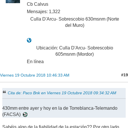
Michu White Walker
Cb Calvus
Mensajes: 1,322
Culla D'Arcu- Sobrescobio 630msnm (Norte
del Muro)