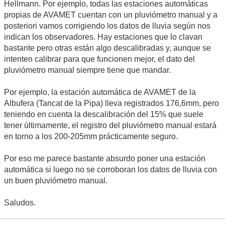
Me parece que las estaciones de FACSA son Davis y
pueden estar descalibradas perfectamente. Hemos visto
alguna vez alguna Davis descalibrada marcando un 50%
más o un 50% menos... y me imagino que en algún caso
puede ser hasta peor...
Y lo mismo sucede con la
estación de Benicarló de Meteoclimatic que registró mucho
más que las estaciones vecinas... ¿puede ser? Sí... pero sin
comprobarlo con un pluviómetro manual no se puede
asegurar que sea cierto.
Para mí los datos de todas las estaciones automáticas tienen
que ser orientativos, pero que luego mande el dato del
Hellmann. Por ejemplo, todas las estaciones automáticas
propias de AVAMET cuentan con un pluviómetro manual y a
posteriori vamos corrigiendo los datos de lluvia según nos
indican los observadores. Hay estaciones que lo clavan
bastante pero otras están algo descalibradas y, aunque se
intenten calibrar para que funcionen mejor, el dato del
pluviómetro manual siempre tiene que mandar.