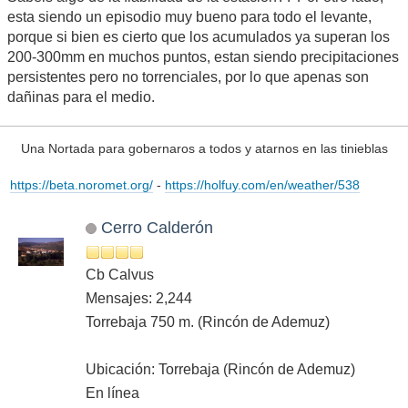
Ubicación: Culla D'Arcu- Sobrescobio
605msnm (Mordor)
En línea
#19
Viernes 19 Octubre 2018 10:46:33 AM
Cita de: Paco Bnk en Viernes 19 Octubre 2018 09:34:32 AM
430mm entre ayer y hoy en la de Torreblanca-Telemando
(FACSA)
Sabéis algo de la fiabilidad de la estación?? Por otro lado,
esta siendo un episodio muy bueno para todo el levante,
porque si bien es cierto que los acumulados ya superan los
200-300mm en muchos puntos, estan siendo precipitaciones
persistentes pero no torrenciales, por lo que apenas son
dañinas para el medio.