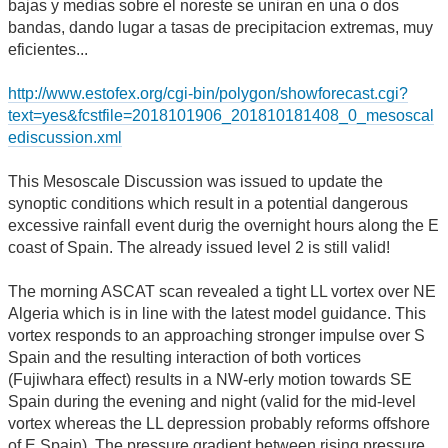
bajas y medias sobre el noreste se uniran en una o dos
bandas, dando lugar a tasas de precipitacion extremas, muy
eficientes...
http://www.estofex.org/cgi-bin/polygon/showforecast.cgi?
text=yes&fcstfile=2018101906_201810181408_0_mesoscal
ediscussion.xml
This Mesoscale Discussion was issued to update the
synoptic conditions which result in a potential dangerous
excessive rainfall event durig the overnight hours along the E
coast of Spain. The already issued level 2 is still valid!
The morning ASCAT scan revealed a tight LL vortex over NE
Algeria which is in line with the latest model guidance. This
vortex responds to an approaching stronger impulse over S
Spain and the resulting interaction of both vortices
(Fujiwhara effect) results in a NW-erly motion towards SE
Spain during the evening and night (valid for the mid-level
vortex whereas the LL depression probably reforms offshore
of E Spain). The pressure gradient between rising pressure