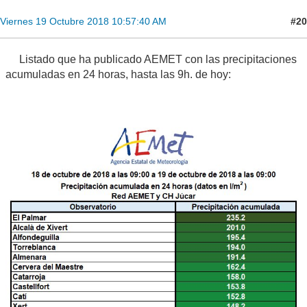
Una Nortada para gobernaros a todos y atarnos en las tinieblas
https://beta.noromet.org/
-
https://holfuy.com/en/weather/538
Cerro Calderón
Cb Calvus
Mensajes: 2,244
Torrebaja 750 m. (Rincón de Ademuz)
Ubicación: Torrebaja (Rincón de Ademuz)
En línea
#20
Viernes 19 Octubre 2018 10:57:40 AM
Listado que ha publicado AEMET con las precipitaciones
acumuladas en 24 horas, hasta las 9h. de hoy: