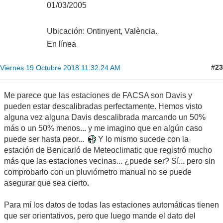
Saludos
SAMEDAN
St.MORITZ
DREI ZINNEN
LA BREVINE
PASSO STELVIO
LIVIGNO
Adrià_Ontinyent
Cb Incus
Mensajes: 3,582
01/03/2005
Ubicación: Ontinyent, València.
En línea
#23
Viernes 19 Octubre 2018 11:32:24 AM