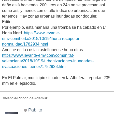
Viernes 19 Octubre 2018 10:59:18 AM
Ultima modificación
: Viernes 19
#21
Octubre 2018 11:12:15 AM por mabraman
Sí, esos datos no concuerdan con estaciones vecinas.
Por otro lado, ¿podríamos pedir que no habléis del
"Levante", que es un término que suena a otras épocas?
No cuesta nada decir fachada mediterránea, o algo parecido,
o mencionar las provincias y comarcas donde se dan los
episodios. Es que, meteorológicamente hablando y sobre
todo en estos episodios, el "levante" no es una entidad
homogénea, ni mucho menos.
Respecto a si ha hecho daño o no...pues hombre, algo de
daño está haciendo. 200 litros en 24h no se procesan así
como así, y menos con el alto índice de urbanización que
tenemos. Hay zonas urbanas inundadas por doquier.
Edito:
Por ejemplo, esta mañana una tromba se ha cebado en L'
Horta Nord
https://www.levante-