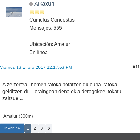
Alkaxuri
Cumulus Congestus
Mensajes: 555
Ubicación: Amaiur
En línea
#11
Viernes 13 Enero 2017 22:17:53 PM
A ze zortea...hemen ratoka botatzen du euria, ratoka
gelditzen du....oraingoan dena ekialderagokoei tokatu
zaitzue....
Amaiur (300m)
1
2
3
IR ARRIBA