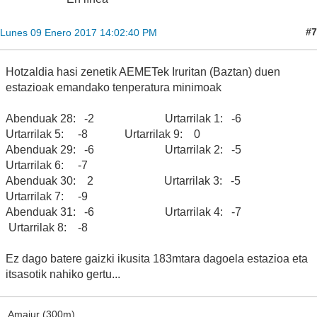
#7
Lunes 09 Enero 2017 14:02:40 PM
Hotzaldia hasi zenetik AEMETek Iruritan (Baztan) duen
estazioak emandako tenperatura minimoak
Abenduak 28: -2 Urtarrilak 1: -6
Urtarrilak 5: -8 Urtarrilak 9: 0
Abenduak 29: -6 Urtarrilak 2: -5
Urtarrilak 6: -7
Abenduak 30: 2 Urtarrilak 3: -5
Urtarrilak 7: -9
Abenduak 31: -6 Urtarrilak 4: -7
Urtarrilak 8: -8
Ez dago batere gaizki ikusita 183mtara dagoela estazioa eta
itsasotik nahiko gertu...
Amaiur (300m)