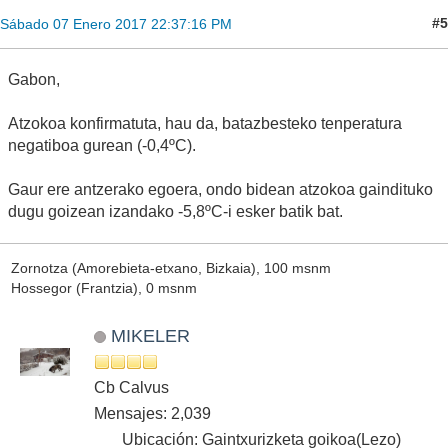
#5
Sábado 07 Enero 2017 22:37:16 PM
Gabon,
Atzokoa konfirmatuta, hau da, batazbesteko tenperatura
negatiboa gurean (-0,4ºC).
Gaur ere antzerako egoera, ondo bidean atzokoa gaindituko
dugu goizean izandako -5,8ºC-i esker batik bat.
Zornotza (Amorebieta-etxano, Bizkaia), 100 msnm
Hossegor (Frantzia), 0 msnm
MIKELER
Cb Calvus
Mensajes: 2,039
Ubicación: Gaintxurizketa goikoa(Lezo)