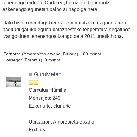
lehenengo orduan. Ondoren, berriz ere beherantz,
azkenengo egunetan baino arinago gainera.
Datu historikoei dagokienez, konfirmatzeke dagoen arren,
badirudi gaurko eguna batazbesteko tenperatura negatiboa
izango duen lehenengoa izango dela 2011 urtetik hona.
Zornotza (Amorebieta-etxano, Bizkaia), 100 msnm
Hossegor (Frantzia), 0 msnm
GuruMeteo
Cumulus Húmilis
Mensajes: 249
Ezkur urte, elur urte
Ubicación: Amorebieta-etxano
En línea