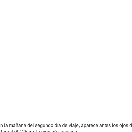
en la mañana del segundo día de viaje, aparece antes los ojos d
Parbat (8.125 m), la montaña asesina.