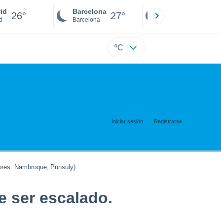
id
Barcelona
Sevilla
26°
27°
26°
d
Barcelona
Sevilla
ºC
Iniciar sesión
Registrarse
res:
Nambroque
,
Punsuly
)
e ser escalado.