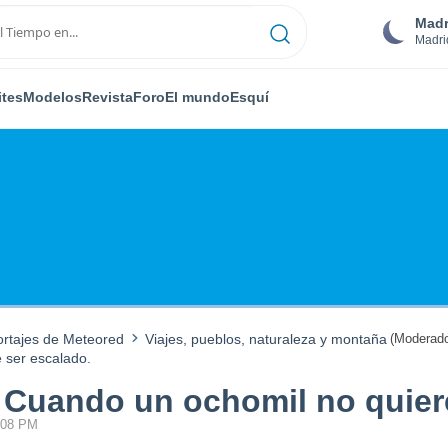
Madr
Madri
ites
Modelos
Revista
Foro
El mundo
Esquí
ortajes de Meteored
Viajes, pueblos, naturaleza y montaña
(Moderado
 ser escalado.
. Cuando un ochomil no quier
9:08 PM