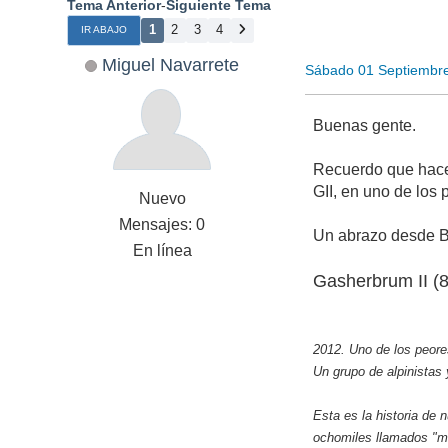
Tema Anterior
-
Siguiente Tema
1
2
3
4
IR ABAJO
Miguel Navarrete
Sábado 01 Septiembr
Buenas gente.
Recuerdo que hace 
GII, en uno de los
Nuevo
Mensajes: 0
Un abrazo desde Be
En línea
Gasherbrum II (8
2012. Uno de los peor
Un grupo de alpinistas
Esta es la historia de 
ochomiles llamados "m