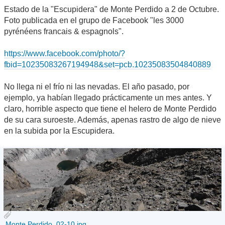
Estado de la "Escupidera" de Monte Perdido a 2 de Octubre.
Foto publicada en el grupo de Facebook "les 3000
pyrénéens francais & espagnols".
https://www.facebook.com/photo/?
fbid=10235083267194948&set=pcb.10235083504840889
No llega ni el frío ni las nevadas. El año pasado, por
ejemplo, ya habían llegado prácticamente un mes antes. Y
claro, horrible aspecto que tiene el helero de Monte Perdido
de su cara suroeste. Además, apenas rastro de algo de nieve
en la subida por la Escupidera.
Monte Perdido, 02-10.jpg