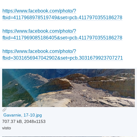
https://www.facebook.com/photo/?
fbid=4117968978519749&set=pcb.4117970355186278
https://www.facebook.com/photo/?
fbid=4117969085186405&set=pcb.4117970355186278
https://www.facebook.com/photo/?
fbid=3031656947042902&set=pcb.3031679923707271
Gavarnie, 17-10.jpg
707.37 kB, 2048x1153
visto