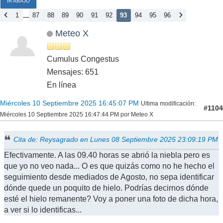
IR ABAJO
...
1
87
88
89
90
91
92
93
94
95
96
Meteo X
Cumulus Congestus
Mensajes: 651
En línea
Miércoles 10 Septiembre 2025 16:45:07 PM
Ultima modificación
:
#1104
Miércoles 10 Septiembre 2025 16:47:44 PM por Meteo X
Cita de: Reysagrado en Lunes 08 Septiembre 2025 23:09:19 PM
Efectivamente. A las 09.40 horas se abrió la niebla pero es
que yo no veo nada... O es que quizás como no he hecho el
seguimiento desde mediados de Agosto, no sepa identificar
dónde quede un poquito de hielo. Podrías decirnos dónde
esté el hielo remanente? Voy a poner una foto de dicha hora,
a ver si lo identificas...