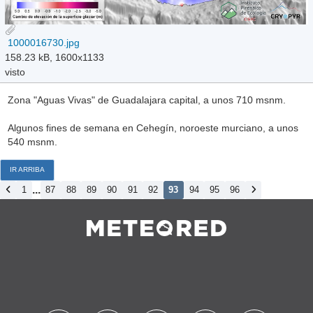
1000016730.jpg
158.23 kB, 1600x1133
visto
Zona "Aguas Vivas" de Guadalajara capital, a unos 710 msnm.
Algunos fines de semana en Cehegín, noroeste murciano, a unos
540 msnm.
IR ARRIBA
...
1
87
88
89
90
91
92
93
94
95
96