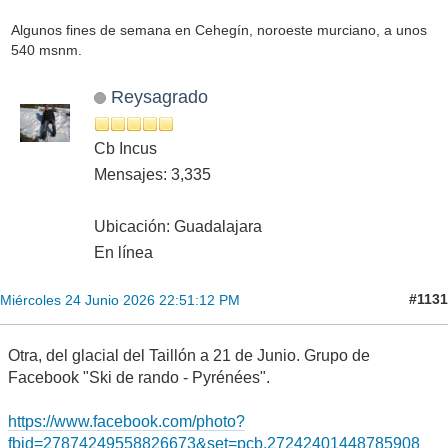
Algunos fines de semana en Cehegín, noroeste murciano, a unos
540 msnm.
Reysagrado
Cb Incus
Mensajes: 3,335
Ubicación: Guadalajara
En línea
#1131
Miércoles 24 Junio 2026 22:51:12 PM
Otra, del glacial del Taillón a 21 de Junio. Grupo de
Facebook "Ski de rando - Pyrénées".
https://www.facebook.com/photo?
fbid=27874249558826673&set=pcb.27242401448785908