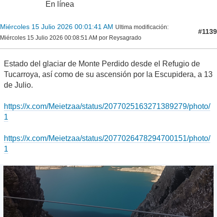
En línea
Miércoles 15 Julio 2026 00:01:41 AM
Ultima modificación
:
#1139
Miércoles 15 Julio 2026 00:08:51 AM por Reysagrado
Estado del glaciar de Monte Perdido desde el Refugio de
Tucarroya, así como de su ascensión por la Escupidera, a 13
de Julio.
https://x.com/Meietzaa/status/2077025163271389279/photo/
1
https://x.com/Meietzaa/status/2077026478294700151/photo/
1