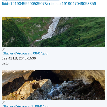
fbid=1919045569053507&set=pcb.1919047049053359
Glacier d'Arcouzan, 08-07.jpg
622.41 kB, 2048x1536
visto
Glacier d'Arcouzan1, 08-07.jpg