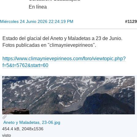
En línea
#1129
Miércoles 24 Junio 2026 22:24:19 PM
Estado del glacial del Aneto y Maladetas a 23 de Junio.
Fotos publicadas en "climaynievepirineos".
https://www.climaynievepirineos.com/foro/viewtopic.php?
f=5&t=5762&start=60
Aneto y Maladetas, 23-06.jpg
454.4 kB, 2048x1536
visto