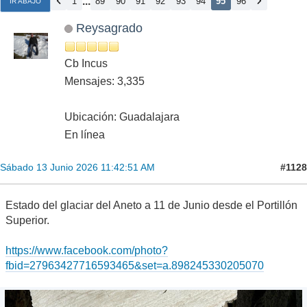
...
1
89
90
91
92
93
94
95
96
IR ABAJO
Reysagrado
Cb Incus
Mensajes: 3,335
Ubicación: Guadalajara
En línea
#1128
Sábado 13 Junio 2026 11:42:51 AM
Estado del glaciar del Aneto a 11 de Junio desde el Portillón
Superior.
https://www.facebook.com/photo?
fbid=27963427716593465&set=a.898245330205070