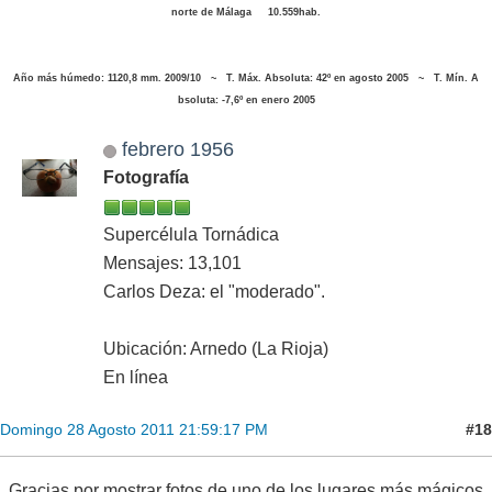
norte de Málaga 10.559hab.
Año más húmedo: 1120,8 mm. 2009/10 ~ T. Máx. Absoluta: 42º en agosto 2005 ~ T. Mín. A
bsoluta: -7,6º en enero 2005
febrero 1956
Fotografía
Supercélula Tornádica
Mensajes: 13,101
Carlos Deza: el "moderado".
Ubicación: Arnedo (La Rioja)
En línea
#18
Domingo 28 Agosto 2011 21:59:17 PM
Gracias por mostrar fotos de uno de los lugares más mágicos