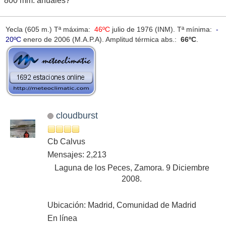
800 mm. anuales?
Yecla (605 m.) Tª máxima:
46ºC
julio de 1976 (INM). Tª mínima:
-
20ºC
enero de 2006 (M.A.P.A). Amplitud térmica abs.:
66ºC
.
cloudburst
Cb Calvus
Mensajes: 2,213
Laguna de los Peces, Zamora. 9 Diciembre
2008.
Ubicación: Madrid, Comunidad de Madrid
En línea