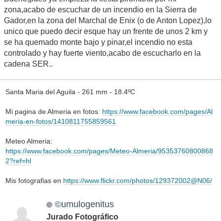
zona,acabo de escuchar de un incendio en la Sierra de
Gador,en la zona del Marchal de Enix (o de Anton Lopez),lo
unico que puedo decir esque hay un frente de unos 2 km y
se ha quemado monte bajo y pinar,el incendio no esta
controlado y hay fuerte viento,acabo de escucharlo en la
cadena SER..
Santa Maria del Aguila - 261 mm - 18.4ºC
Mi pagina de Almeria en fotos:
https://www.facebook.com/pages/Al
meria-en-fotos/1410811755859561
Meteo Almeria:
https://www.facebook.com/pages/Meteo-Almeria/95353760800868
2?ref=hl
Mis fotografias en
https://www.flickr.com/photos/129372002@N06/
©umulogenitus
Jurado Fotográfico