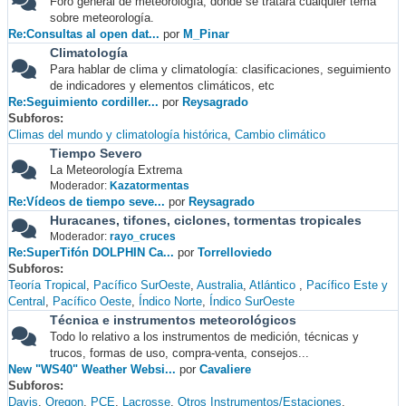
Foro general de meteorología, donde se tratará cualquier tema
sobre meteorología.
Re:Consultas al open dat...
por
M_Pinar
Climatología
Para hablar de clima y climatología: clasificaciones, seguimiento
de indicadores y elementos climáticos, etc
Re:Seguimiento cordiller...
por
Reysagrado
Subforos
Climas del mundo y climatología histórica
Cambio climático
Tiempo Severo
La Meteorología Extrema
Moderador:
Kazatormentas
Re:Vídeos de tiempo seve...
por
Reysagrado
Huracanes, tifones, ciclones, tormentas tropicales
Moderador:
rayo_cruces
Re:SuperTifón DOLPHIN Ca...
por
Torrelloviedo
Subforos
Teoría Tropical
Pacífico SurOeste
Australia
Atlántico
Pacífico Este y
Central
Pacífico Oeste
Índico Norte
Índico SurOeste
Técnica e instrumentos meteorológicos
Todo lo relativo a los instrumentos de medición, técnicas y
trucos, formas de uso, compra-venta, consejos...
New "WS40" Weather Websi...
por
Cavaliere
Subforos
Davis
Oregon
PCE
Lacrosse
Otros Instrumentos/Estaciones