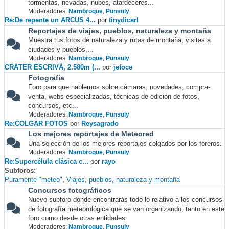
tormentas, nevadas, nubes, atardeceres...
Moderadores:
Nambroque
,
Punsuly
Re:De repente un ARCUS 4...
por
tinydicarl
Reportajes de viajes, pueblos, naturaleza y montaña
Muestra tus fotos de naturaleza y rutas de montaña, visitas a
ciudades y pueblos,...
Moderadores:
Nambroque
,
Punsuly
CRÁTER ESCRIVÁ, 2.580m (...
por
jefoce
Fotografía
Foro para que hablemos sobre cámaras, novedades, compra-
venta, webs especializadas, técnicas de edición de fotos,
concursos, etc...
Moderadores:
Nambroque
,
Punsuly
Re:COLGAR FOTOS
por
Reysagrado
Los mejores reportajes de Meteored
Una selección de los mejores reportajes colgados por los foreros.
Moderadores:
Nambroque
,
Punsuly
Re:Supercélula clásica c...
por
rayo
Subforos
Puramente "meteo"
Viajes, pueblos, naturaleza y montaña
Concursos fotográficos
Nuevo subforo donde encontrarás todo lo relativo a los concursos
de fotografía meteorológica que se van organizando, tanto en este
foro como desde otras entidades.
Moderadores:
Nambroque
,
Punsuly