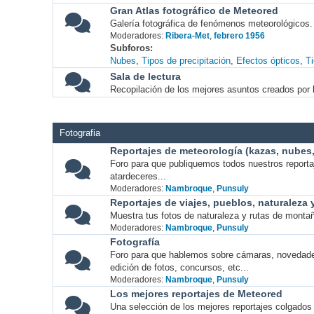
Gran Atlas fotográfico de Meteored
Galería fotográfica de fenómenos meteorológicos.
Moderadores:
Ribera-Met
,
febrero 1956
Subforos
Nubes
Tipos de precipitación
Efectos ópticos
T
Sala de lectura
Recopilación de los mejores asuntos creados por l
Fotografia
Reportajes de meteorología (kazas, nubes, 
Foro para que publiquemos todos nuestros report
atardeceres...
Moderadores:
Nambroque
,
Punsuly
Reportajes de viajes, pueblos, naturaleza
Muestra tus fotos de naturaleza y rutas de montañ
Moderadores:
Nambroque
,
Punsuly
Fotografía
Foro para que hablemos sobre cámaras, novedade
edición de fotos, concursos, etc...
Moderadores:
Nambroque
,
Punsuly
Los mejores reportajes de Meteored
Una selección de los mejores reportajes colgados 