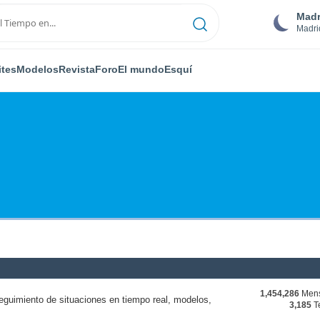
Madr
Madri
ites
Modelos
Revista
Foro
El mundo
Esquí
1,454,286
Mens
eguimiento de situaciones en tiempo real, modelos,
3,185
T