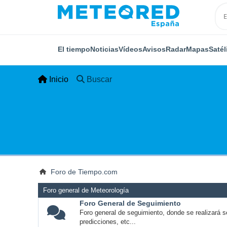
El tiempo
Noticias
Vídeos
Avisos
Radar
Mapas
Satél
Inicio
Buscar
Foro de Tiempo.com
Foro general de Meteorología
Foro General de Seguimiento
Foro general de seguimiento, donde se realizará s
predicciones, etc...