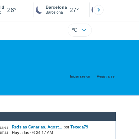
id
Barcelona
Sevilla
26°
27°
26°
d
Barcelona
Sevilla
ºC
Iniciar sesión
Registrarse
Re:Islas Canarias. Agost...
por
Texeda79
ajes
Hoy
a las 03:34:17 AM
emas