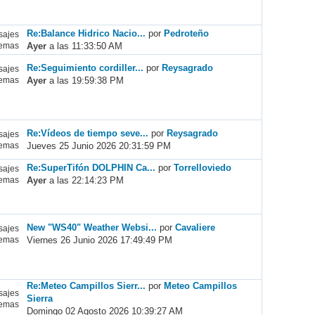
Re:Balance Hidrico Nacio...
por
Pedroteño
ajes
Ayer
a las 11:33:50 AM
emas
Re:Seguimiento cordiller...
por
Reysagrado
ajes
Ayer
a las 19:59:38 PM
emas
Re:Vídeos de tiempo seve...
por
Reysagrado
ajes
Jueves 25 Junio 2026 20:31:59 PM
emas
Re:SuperTifón DOLPHIN Ca...
por
Torrelloviedo
ajes
Ayer
a las 22:14:23 PM
emas
New "WS40" Weather Websi...
por
Cavaliere
ajes
Viernes 26 Junio 2026 17:49:49 PM
emas
Re:Meteo Campillos Sierr...
por
Meteo Campillos
ajes
Sierra
emas
Domingo 02 Agosto 2026 10:39:27 AM