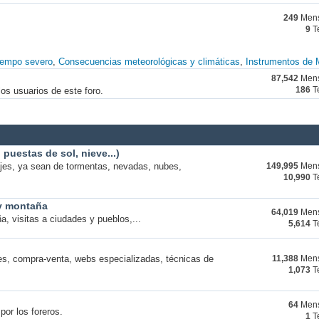
249
Mens
9
T
iempo severo
Consecuencias meteorológicas y climáticas
Instrumentos de 
87,542
Mens
os usuarios de este foro.
186
T
puestas de sol, nieve...)
ajes, ya sean de tormentas, nevadas, nubes,
149,995
Mens
10,990
T
 y montaña
64,019
Mens
a, visitas a ciudades y pueblos,...
5,614
T
s, compra-venta, webs especializadas, técnicas de
11,388
Mens
1,073
T
64
Mens
por los foreros.
1
T