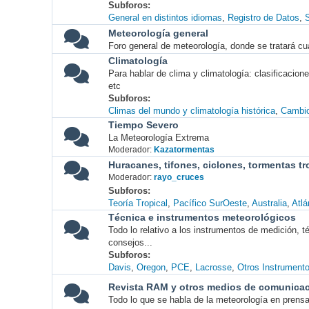
Subforos
General en distintos idiomas
Registro de Datos
S
Meteorología general
Foro general de meteorología, donde se tratará cu
Climatología
Para hablar de clima y climatología: clasificacio
etc
Subforos
Climas del mundo y climatología histórica
Cambio
Tiempo Severo
La Meteorología Extrema
Moderador:
Kazatormentas
Huracanes, tifones, ciclones, tormentas tr
Moderador:
rayo_cruces
Subforos
Teoría Tropical
Pacífico SurOeste
Australia
Atlá
Técnica e instrumentos meteorológicos
Todo lo relativo a los instrumentos de medición, 
consejos...
Subforos
Davis
Oregon
PCE
Lacrosse
Otros Instrument
Revista RAM y otros medios de comunica
Todo lo que se habla de la meteorología en prensa, 