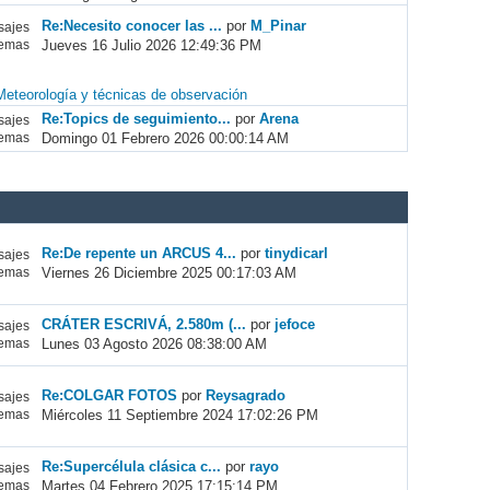
Re:Necesito conocer las ...
por
M_Pinar
ajes
Jueves 16 Julio 2026 12:49:36 PM
emas
Meteorología y técnicas de observación
Re:Topics de seguimiento...
por
Arena
ajes
Domingo 01 Febrero 2026 00:00:14 AM
emas
Re:De repente un ARCUS 4...
por
tinydicarl
ajes
Viernes 26 Diciembre 2025 00:17:03 AM
emas
CRÁTER ESCRIVÁ, 2.580m (...
por
jefoce
ajes
Lunes 03 Agosto 2026 08:38:00 AM
emas
Re:COLGAR FOTOS
por
Reysagrado
ajes
Miércoles 11 Septiembre 2024 17:02:26 PM
emas
Re:Supercélula clásica c...
por
rayo
ajes
Martes 04 Febrero 2025 17:15:14 PM
emas