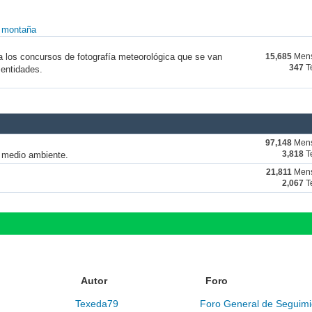
y montaña
a los concursos de fotografía meteorológica que se van
15,685
Mens
347
T
 entidades.
97,148
Mens
y medio ambiente.
3,818
T
21,811
Mens
2,067
T
Autor
Foro
Texeda79
Foro General de Seguimi