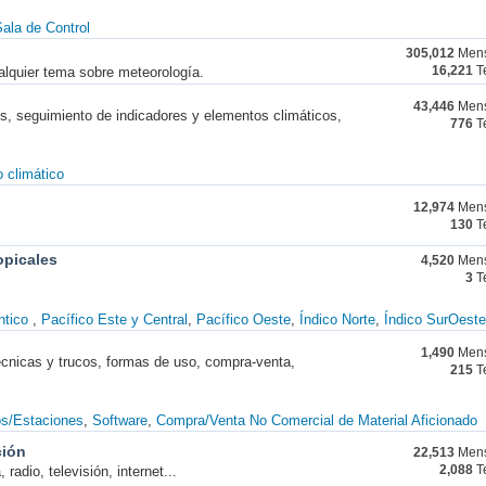
ala de Control
305,012
Mens
alquier tema sobre meteorología.
16,221
T
43,446
Mens
nes, seguimiento de indicadores y elementos climáticos,
776
T
 climático
12,974
Mens
130
T
opicales
4,520
Mens
3
T
ntico
Pacífico Este y Central
Pacífico Oeste
Índico Norte
Índico SurOeste
1,490
Mens
técnicas y trucos, formas de uso, compra-venta,
215
T
os/Estaciones
Software
Compra/Venta No Comercial de Material Aficionado
ción
22,513
Mens
radio, televisión, internet...
2,088
T