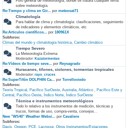
Foro general de meteorología, donde se tratará cualquier tema
sobre meteorología.
Re:Tiempo y clima en Gir...
por
meteosat71
Climatología
Para hablar de clima y climatología: clasificaciones, seguimiento
de indicadores y elementos climáticos, etc
Re:Articulos científicos...
por
180961X
Subforos
Climas del mundo y climatología histórica
Cambio climático
Tiempo Severo
La Meteorología Extrema
Moderador:
Kazatormentas
Re:Vídeos de tiempo seve...
por
Reysagrado
Huracanes, tifones, ciclones, tormentas tropicales
Moderador:
rayo_cruces
Re:SuperTifón DOLPHIN Ca...
por
Torrelloviedo
Subforos
Teoría Tropical
Pacífico SurOeste
Australia
Atlántico
Pacífico Este y
Central
Pacífico Oeste
Índico Norte
Índico SurOeste
Técnica e instrumentos meteorológicos
Todo lo relativo a los instrumentos de medición, técnicas y
trucos, formas de uso, compra-venta, consejos...
New "WS40" Weather Websi...
por
Cavaliere
Subforos
Davis
Oregon
PCE
Lacrosse
Otros Instrumentos/Estaciones