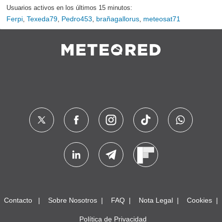
Usuarios activos en los últimos 15 minutos:
Ferpi
,
Texeda79
,
Pedro453
,
brañagallorus
,
meteosat71
Contacto
Sobre Nosotros
FAQ
Nota Legal
Cookies
Política de Privacidad