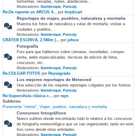
tormentas, nevadas, nubes, atardeceres...
Moderadores:
Nambroque
,
Punsuly
Re:De repente un ARCUS 4...
por
tinydicarl
Reportajes de viajes, pueblos, naturaleza y montaña
Muestra tus fotos de naturaleza y rutas de montaña, visitas a
ciudades y pueblos,...
Moderadores:
Nambroque
,
Punsuly
CRÁTER ESCRIVÁ, 2.580m (...
por
jefoce
Fotografía
Foro para que hablemos sobre cámaras, novedades, compra-
venta, webs especializadas, técnicas de edición de fotos,
concursos, etc...
Moderadores:
Nambroque
,
Punsuly
Re:COLGAR FOTOS
por
Reysagrado
Los mejores reportajes de Meteored
Una selección de los mejores reportajes colgados por los foreros.
Moderadores:
Nambroque
,
Punsuly
Re:Supercélula clásica c...
por
rayo
Subforos
Puramente "meteo"
Viajes, pueblos, naturaleza y montaña
Concursos fotográficos
Nuevo subforo donde encontrarás todo lo relativo a los concursos
de fotografía meteorológica que se van organizando, tanto en este
foro como desde otras entidades.
Moderadores:
Nambroque
,
Punsuly