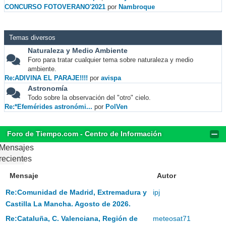
CONCURSO FOTOVERANO'2021
por
Nambroque
Temas diversos
Naturaleza y Medio Ambiente
Foro para tratar cualquier tema sobre naturaleza y medio
ambiente.
Re:ADIVINA EL PARAJE!!!!
por
avispa
Astronomía
Todo sobre la observación del "otro" cielo.
Re:*Efemérides astronómi...
por
PolVen
Foro de Tiempo.com - Centro de Información
Mensajes
recientes
Mensaje
Autor
Re:Comunidad de Madrid, Extremadura y
ipj
Castilla La Mancha. Agosto de 2026.
Re:Cataluña, C. Valenciana, Región de
meteosat71