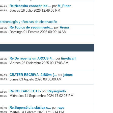
Re:Necesito conocer las ...
por
M_Pinar
ajes
Jueves 16 Julio 2026 12:49:36 PM
emas
Meteorología y técnicas de observación
Re:Topics de seguimiento...
por
Arena
ajes
Domingo 01 Febrero 2026 00:00:14 AM
emas
Re:De repente un ARCUS 4...
por
tinydicarl
ajes
Viernes 26 Diciembre 2025 00:17:03 AM
emas
CRÁTER ESCRIVÁ, 2.580m (...
por
jefoce
ajes
Lunes 03 Agosto 2026 08:38:00 AM
emas
Re:COLGAR FOTOS
por
Reysagrado
ajes
Miércoles 11 Septiembre 2024 17:02:26 PM
emas
Re:Supercélula clásica c...
por
rayo
ajes
Martes 04 Febrero 2025 17:15:14 PM
emas