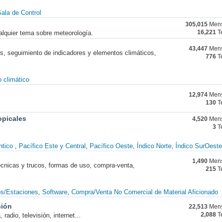
ala de Control
305,015
Mens
alquier tema sobre meteorología.
16,221
T
43,447
Mens
nes, seguimiento de indicadores y elementos climáticos,
776
T
 climático
12,974
Mens
130
T
opicales
4,520
Mens
3
T
ntico
Pacífico Este y Central
Pacífico Oeste
Índico Norte
Índico SurOeste
1,490
Mens
técnicas y trucos, formas de uso, compra-venta,
215
T
os/Estaciones
Software
Compra/Venta No Comercial de Material Aficionado
ción
22,513
Mens
radio, televisión, internet...
2,088
T