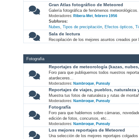
Gran Atlas fotográfico de Meteored
Galería fotográfica de fenómenos meteorológicos.
Moderadores:
Ribera-Met
,
febrero 1956
Subforos
Nubes
Tipos de precipitación
Efectos ópticos
T
Sala de lectura
Recopilación de los mejores asuntos creados por l
Fotografia
Reportajes de meteorología (kazas, nubes, 
Foro para que publiquemos todos nuestros report
atardeceres...
Moderadores:
Nambroque
,
Punsuly
Reportajes de viajes, pueblos, naturaleza
Muestra tus fotos de naturaleza y rutas de montañ
Moderadores:
Nambroque
,
Punsuly
Fotografía
Foro para que hablemos sobre cámaras, novedade
edición de fotos, concursos, etc...
Moderadores:
Nambroque
,
Punsuly
Los mejores reportajes de Meteored
Una selección de los mejores reportajes colgados 