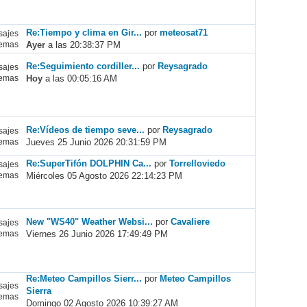
Re:Tiempo y clima en Gir...
por
meteosat71
ajes
Ayer
a las 20:38:37 PM
emas
Re:Seguimiento cordiller...
por
Reysagrado
ajes
Hoy
a las 00:05:16 AM
emas
Re:Vídeos de tiempo seve...
por
Reysagrado
ajes
Jueves 25 Junio 2026 20:31:59 PM
emas
Re:SuperTifón DOLPHIN Ca...
por
Torrelloviedo
ajes
Miércoles 05 Agosto 2026 22:14:23 PM
emas
New "WS40" Weather Websi...
por
Cavaliere
ajes
Viernes 26 Junio 2026 17:49:49 PM
emas
Re:Meteo Campillos Sierr...
por
Meteo Campillos
ajes
Sierra
emas
Domingo 02 Agosto 2026 10:39:27 AM