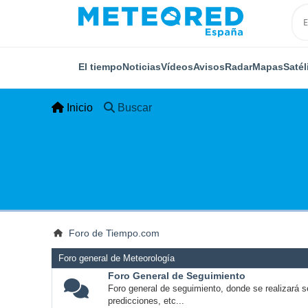
El tiempo
Noticias
Vídeos
Avisos
Radar
Mapas
Satél
Inicio
Buscar
Foro de Tiempo.com
Foro general de Meteorología
Foro General de Seguimiento
Foro general de seguimiento, donde se realizará s
predicciones, etc...