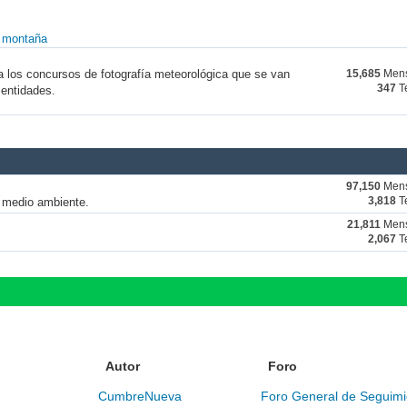
y montaña
a los concursos de fotografía meteorológica que se van
15,685
Mens
347
T
 entidades.
97,150
Mens
y medio ambiente.
3,818
T
21,811
Mens
2,067
T
Autor
Foro
CumbreNueva
Foro General de Seguimi