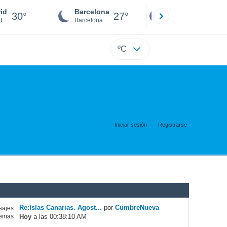
id
Barcelona
Sevilla
30°
27°
27°
d
Barcelona
Sevilla
ºC
Iniciar sesión
Registrarse
Re:Islas Canarias. Agost...
por
CumbreNueva
ajes
Hoy
a las 00:38:10 AM
emas