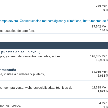
249
Mens
9
T
iempo severo
Consecuencias meteorológicas y climáticas
Instrumentos de 
87,542
Mens
os usuarios de este foro.
186
T
puestas de sol, nieve...)
ajes, ya sean de tormentas, nevadas, nubes,
149,995
Mens
10,990
T
 y montaña
64,019
Mens
a, visitas a ciudades y pueblos,...
5,614
T
s, compra-venta, webs especializadas, técnicas de
11,388
Mens
1,073
T
64
Mens
por los foreros.
1
T