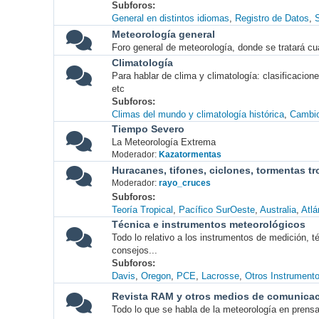
Subforos
General en distintos idiomas
Registro de Datos
S
Meteorología general
Foro general de meteorología, donde se tratará cu
Climatología
Para hablar de clima y climatología: clasificacio
etc
Subforos
Climas del mundo y climatología histórica
Cambio
Tiempo Severo
La Meteorología Extrema
Moderador:
Kazatormentas
Huracanes, tifones, ciclones, tormentas tr
Moderador:
rayo_cruces
Subforos
Teoría Tropical
Pacífico SurOeste
Australia
Atlá
Técnica e instrumentos meteorológicos
Todo lo relativo a los instrumentos de medición, 
consejos...
Subforos
Davis
Oregon
PCE
Lacrosse
Otros Instrument
Revista RAM y otros medios de comunica
Todo lo que se habla de la meteorología en prensa, 