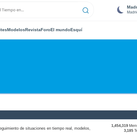
Madr
Madri
ites
Modelos
Revista
Foro
El mundo
Esquí
1,454,319
Mens
eguimiento de situaciones en tiempo real, modelos,
3,185
T