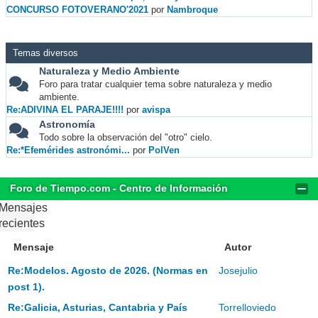
CONCURSO FOTOVERANO'2021
por
Nambroque
Temas diversos
Naturaleza y Medio Ambiente
Foro para tratar cualquier tema sobre naturaleza y medio
ambiente.
Re:ADIVINA EL PARAJE!!!!
por
avispa
Astronomía
Todo sobre la observación del "otro" cielo.
Re:*Efemérides astronómi...
por
PolVen
Foro de Tiempo.com - Centro de Información
Mensajes
recientes
Mensaje
Autor
Re:Modelos. Agosto de 2026. (Normas en
Josejulio
post 1).
Re:Galicia, Asturias, Cantabria y País
Torrelloviedo