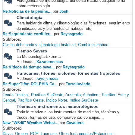
Foro general de meteorología, donde se tratará cualquier tema
sobre meteorología.
Re:Noticias de la peníns...
por
Josh
Climatología
Para hablar de clima y climatología: clasificaciones, seguimiento
de indicadores y elementos climáticos, etc
Re:Seguimiento cordiller...
por
Reysagrado
Subforos
Climas del mundo y climatología histórica
Cambio climático
Tiempo Severo
La Meteorología Extrema
Moderador:
Kazatormentas
Re:Vídeos de tiempo seve...
por
Reysagrado
Huracanes, tifones, ciclones, tormentas tropicales
Moderador:
rayo_cruces
Re:SuperTifón DOLPHIN Ca...
por
Torrelloviedo
Subforos
Teoría Tropical
Pacífico SurOeste
Australia
Atlántico
Pacífico Este y
Central
Pacífico Oeste
Índico Norte
Índico SurOeste
Técnica e instrumentos meteorológicos
Todo lo relativo a los instrumentos de medición, técnicas y
trucos, formas de uso, compra-venta, consejos...
New "WS40" Weather Websi...
por
Cavaliere
Subforos
Davis
Oregon
PCE
Lacrosse
Otros Instrumentos/Estaciones