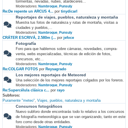
tormentas, nevadas, nubes, atardeceres...
Moderadores:
Nambroque
,
Punsuly
Re:De repente un ARCUS 4...
por
tinydicarl
Reportajes de viajes, pueblos, naturaleza y montaña
Muestra tus fotos de naturaleza y rutas de montaña, visitas a
ciudades y pueblos,...
Moderadores:
Nambroque
,
Punsuly
CRÁTER ESCRIVÁ, 2.580m (...
por
jefoce
Fotografía
Foro para que hablemos sobre cámaras, novedades, compra-
venta, webs especializadas, técnicas de edición de fotos,
concursos, etc...
Moderadores:
Nambroque
,
Punsuly
Re:COLGAR FOTOS
por
Reysagrado
Los mejores reportajes de Meteored
Una selección de los mejores reportajes colgados por los foreros.
Moderadores:
Nambroque
,
Punsuly
Re:Supercélula clásica c...
por
rayo
Subforos
Puramente "meteo"
Viajes, pueblos, naturaleza y montaña
Concursos fotográficos
Nuevo subforo donde encontrarás todo lo relativo a los concursos
de fotografía meteorológica que se van organizando, tanto en este
foro como desde otras entidades.
Moderadores:
Nambroque
,
Punsuly