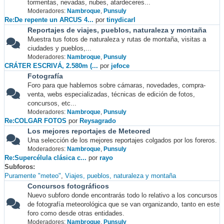
tormentas, nevadas, nubes, atardeceres...
Moderadores:
Nambroque
,
Punsuly
Re:De repente un ARCUS 4...
por
tinydicarl
Reportajes de viajes, pueblos, naturaleza y montaña
Muestra tus fotos de naturaleza y rutas de montaña, visitas a
ciudades y pueblos,...
Moderadores:
Nambroque
,
Punsuly
CRÁTER ESCRIVÁ, 2.580m (...
por
jefoce
Fotografía
Foro para que hablemos sobre cámaras, novedades, compra-
venta, webs especializadas, técnicas de edición de fotos,
concursos, etc...
Moderadores:
Nambroque
,
Punsuly
Re:COLGAR FOTOS
por
Reysagrado
Los mejores reportajes de Meteored
Una selección de los mejores reportajes colgados por los foreros.
Moderadores:
Nambroque
,
Punsuly
Re:Supercélula clásica c...
por
rayo
Subforos
Puramente "meteo"
Viajes, pueblos, naturaleza y montaña
Concursos fotográficos
Nuevo subforo donde encontrarás todo lo relativo a los concursos
de fotografía meteorológica que se van organizando, tanto en este
foro como desde otras entidades.
Moderadores:
Nambroque
,
Punsuly