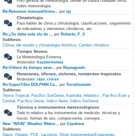
Foro general de meteorología, donde se tratará cualquier tema
sobre meteorología.
Re:Resumen mensual/trime...
por
ipj
Climatología
Para hablar de clima y climatología: clasificaciones, seguimiento
de indicadores y elementos climáticos, etc
Re:¿Se debe esta ola de ...
por
Roberto_F_S
Subforos
Climas del mundo y climatología histórica
Cambio climático
Tiempo Severo
La Meteorología Extrema
Moderador:
Kazatormentas
Re:Vídeos de tiempo seve...
por
Reysagrado
Huracanes, tifones, ciclones, tormentas tropicales
Moderador:
rayo_cruces
Re:SuperTifón DOLPHIN Ca...
por
Torrelloviedo
Subforos
Teoría Tropical
Pacífico SurOeste
Australia
Atlántico
Pacífico Este y
Central
Pacífico Oeste
Índico Norte
Índico SurOeste
Técnica e instrumentos meteorológicos
Todo lo relativo a los instrumentos de medición, técnicas y
trucos, formas de uso, compra-venta, consejos...
New "WS40" Weather Websi...
por
Cavaliere
Subforos
Davis
Oregon
PCE
Lacrosse
Otros Instrumentos/Estaciones