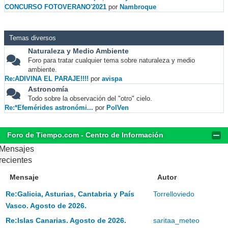
CONCURSO FOTOVERANO'2021
por
Nambroque
Temas diversos
Naturaleza y Medio Ambiente
Foro para tratar cualquier tema sobre naturaleza y medio
ambiente.
Re:ADIVINA EL PARAJE!!!!
por
avispa
Astronomía
Todo sobre la observación del "otro" cielo.
Re:*Efemérides astronómi...
por
PolVen
Foro de Tiempo.com - Centro de Información
Mensajes
recientes
Mensaje
Autor
Re:Galicia, Asturias, Cantabria y País
Torrelloviedo
Vasco. Agosto de 2026.
Re:Islas Canarias. Agosto de 2026.
saritaa_meteo