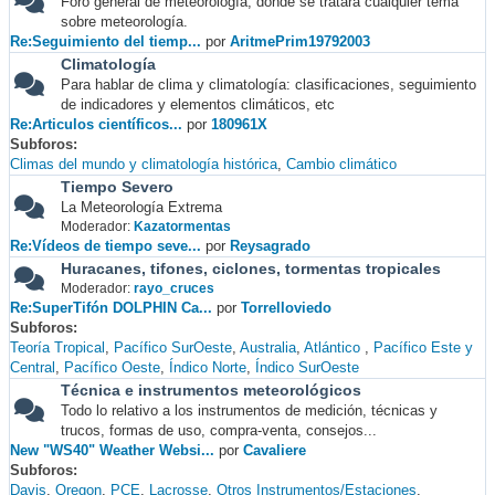
Foro general de meteorología, donde se tratará cualquier tema
sobre meteorología.
Re:Seguimiento del tiemp...
por
AritmePrim19792003
Climatología
Para hablar de clima y climatología: clasificaciones, seguimiento
de indicadores y elementos climáticos, etc
Re:Articulos científicos...
por
180961X
Subforos
Climas del mundo y climatología histórica
Cambio climático
Tiempo Severo
La Meteorología Extrema
Moderador:
Kazatormentas
Re:Vídeos de tiempo seve...
por
Reysagrado
Huracanes, tifones, ciclones, tormentas tropicales
Moderador:
rayo_cruces
Re:SuperTifón DOLPHIN Ca...
por
Torrelloviedo
Subforos
Teoría Tropical
Pacífico SurOeste
Australia
Atlántico
Pacífico Este y
Central
Pacífico Oeste
Índico Norte
Índico SurOeste
Técnica e instrumentos meteorológicos
Todo lo relativo a los instrumentos de medición, técnicas y
trucos, formas de uso, compra-venta, consejos...
New "WS40" Weather Websi...
por
Cavaliere
Subforos
Davis
Oregon
PCE
Lacrosse
Otros Instrumentos/Estaciones