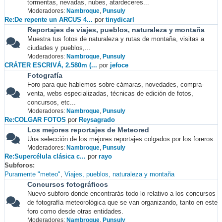
tormentas, nevadas, nubes, atardeceres...
Moderadores:
Nambroque
,
Punsuly
Re:De repente un ARCUS 4...
por
tinydicarl
Reportajes de viajes, pueblos, naturaleza y montaña
Muestra tus fotos de naturaleza y rutas de montaña, visitas a
ciudades y pueblos,...
Moderadores:
Nambroque
,
Punsuly
CRÁTER ESCRIVÁ, 2.580m (...
por
jefoce
Fotografía
Foro para que hablemos sobre cámaras, novedades, compra-
venta, webs especializadas, técnicas de edición de fotos,
concursos, etc...
Moderadores:
Nambroque
,
Punsuly
Re:COLGAR FOTOS
por
Reysagrado
Los mejores reportajes de Meteored
Una selección de los mejores reportajes colgados por los foreros.
Moderadores:
Nambroque
,
Punsuly
Re:Supercélula clásica c...
por
rayo
Subforos
Puramente "meteo"
Viajes, pueblos, naturaleza y montaña
Concursos fotográficos
Nuevo subforo donde encontrarás todo lo relativo a los concursos
de fotografía meteorológica que se van organizando, tanto en este
foro como desde otras entidades.
Moderadores:
Nambroque
,
Punsuly