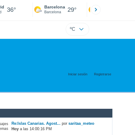
id
Barcelona
Sevilla
36°
29°
38°
d
Barcelona
Sevilla
ºC
Iniciar sesión
Registrarse
Re:Islas Canarias. Agost...
por
saritaa_meteo
ajes
Hoy
a las 14:00:16 PM
emas