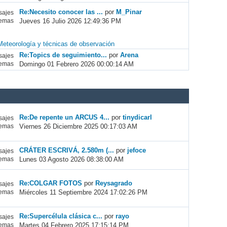
Re:Necesito conocer las ...
por
M_Pinar
ajes
Jueves 16 Julio 2026 12:49:36 PM
emas
Meteorología y técnicas de observación
Re:Topics de seguimiento...
por
Arena
ajes
Domingo 01 Febrero 2026 00:00:14 AM
emas
Re:De repente un ARCUS 4...
por
tinydicarl
ajes
Viernes 26 Diciembre 2025 00:17:03 AM
emas
CRÁTER ESCRIVÁ, 2.580m (...
por
jefoce
ajes
Lunes 03 Agosto 2026 08:38:00 AM
emas
Re:COLGAR FOTOS
por
Reysagrado
ajes
Miércoles 11 Septiembre 2024 17:02:26 PM
emas
Re:Supercélula clásica c...
por
rayo
ajes
Martes 04 Febrero 2025 17:15:14 PM
emas