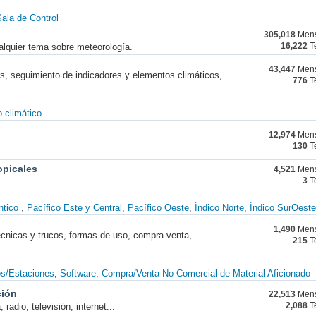
ala de Control
305,018
Mens
alquier tema sobre meteorología.
16,222
T
43,447
Mens
nes, seguimiento de indicadores y elementos climáticos,
776
T
 climático
12,974
Mens
130
T
opicales
4,521
Mens
3
T
ntico
Pacífico Este y Central
Pacífico Oeste
Índico Norte
Índico SurOeste
1,490
Mens
técnicas y trucos, formas de uso, compra-venta,
215
T
os/Estaciones
Software
Compra/Venta No Comercial de Material Aficionado
ción
22,513
Mens
radio, televisión, internet...
2,088
T