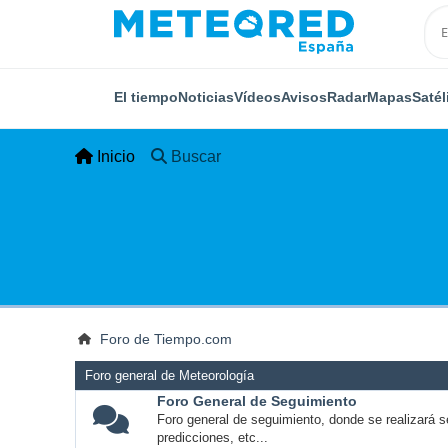
El tiempo
Noticias
Vídeos
Avisos
Radar
Mapas
Satél
Inicio
Buscar
Foro de Tiempo.com
Foro general de Meteorología
Foro General de Seguimiento
Foro general de seguimiento, donde se realizará s
predicciones, etc...