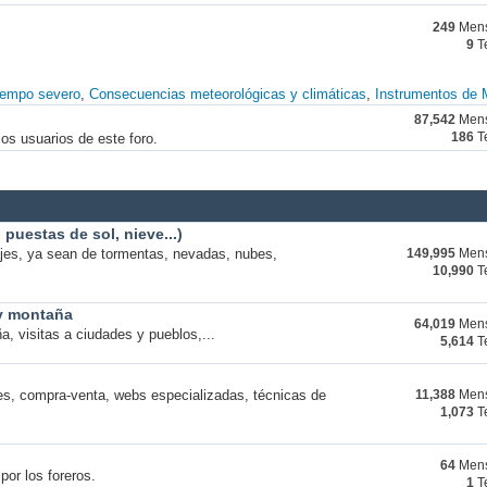
249
Mens
9
T
iempo severo
Consecuencias meteorológicas y climáticas
Instrumentos de 
87,542
Mens
os usuarios de este foro.
186
T
puestas de sol, nieve...)
ajes, ya sean de tormentas, nevadas, nubes,
149,995
Mens
10,990
T
 y montaña
64,019
Mens
a, visitas a ciudades y pueblos,...
5,614
T
s, compra-venta, webs especializadas, técnicas de
11,388
Mens
1,073
T
64
Mens
por los foreros.
1
T