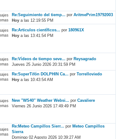
Re:Seguimiento del tiemp...
por
AritmePrim19792003
ajes
Hoy
a las 12:19:55 PM
emas
Re:Articulos científicos...
por
180961X
ajes
Hoy
a las 13:41:54 PM
emas
Re:Vídeos de tiempo seve...
por
Reysagrado
ajes
Jueves 25 Junio 2026 20:31:59 PM
emas
Re:SuperTifón DOLPHIN Ca...
por
Torrelloviedo
ajes
Hoy
a las 10:43:54 AM
emas
New "WS40" Weather Websi...
por
Cavaliere
ajes
Viernes 26 Junio 2026 17:49:49 PM
emas
Re:Meteo Campillos Sierr...
por
Meteo Campillos
ajes
Sierra
emas
Domingo 02 Agosto 2026 10:39:27 AM