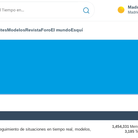
Madr
Madri
ites
Modelos
Revista
Foro
El mundo
Esquí
1,454,331
Mens
eguimiento de situaciones en tiempo real, modelos,
3,185
T