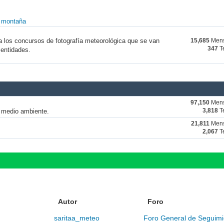
y montaña
a los concursos de fotografía meteorológica que se van
15,685
Mens
347
T
 entidades.
97,150
Mens
y medio ambiente.
3,818
T
21,811
Mens
2,067
T
Autor
Foro
saritaa_meteo
Foro General de Seguimi