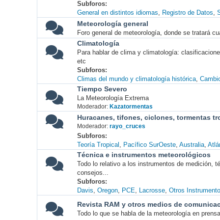
Subforos
General en distintos idiomas
Registro de Datos
S
Meteorología general
Foro general de meteorología, donde se tratará cu
Climatología
Para hablar de clima y climatología: clasificacio
etc
Subforos
Climas del mundo y climatología histórica
Cambio
Tiempo Severo
La Meteorología Extrema
Moderador:
Kazatormentas
Huracanes, tifones, ciclones, tormentas tr
Moderador:
rayo_cruces
Subforos
Teoría Tropical
Pacífico SurOeste
Australia
Atlá
Técnica e instrumentos meteorológicos
Todo lo relativo a los instrumentos de medición, 
consejos...
Subforos
Davis
Oregon
PCE
Lacrosse
Otros Instrument
Revista RAM y otros medios de comunica
Todo lo que se habla de la meteorología en prensa, 