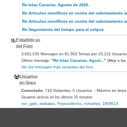
Re:Islas Canarias. Agosto de 2026.
Re:Articulos científicos en contra del calentamiento
Re:Articulos científicos en contra del calentamiento
Re:Seguimiento del tiempo para el eclipse
Estadísticas
del Foro
3,601,535 Mensajes en 81,903 Temas por 23,215 Usuarios 
Último mensaje:
"
Re:Islas Canarias. Agost...
"
(
Hoy
a las
Ver los mensajes más recientes del foro.
Usuarios
en línea
Conectado:
710 Visitantes, 5 Usuarios - Máximo en linea
Usuarios activos en los últimos 15 minutos:
nor_galo
,
atabalau
,
Pepeavilenho
,
romartes
,
180961X