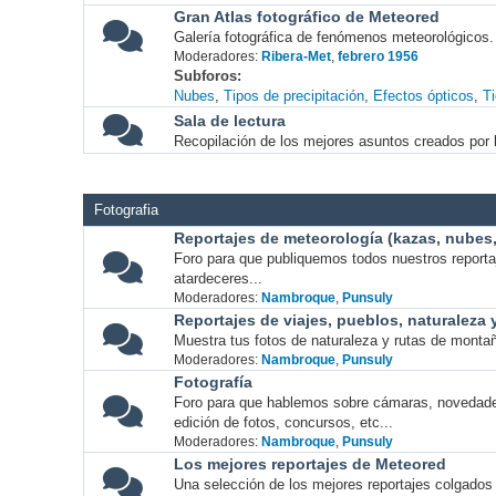
Gran Atlas fotográfico de Meteored
Galería fotográfica de fenómenos meteorológicos.
Moderadores:
Ribera-Met
,
febrero 1956
Subforos
Nubes
Tipos de precipitación
Efectos ópticos
T
Sala de lectura
Recopilación de los mejores asuntos creados por l
Fotografia
Reportajes de meteorología (kazas, nubes, 
Foro para que publiquemos todos nuestros report
atardeceres...
Moderadores:
Nambroque
,
Punsuly
Reportajes de viajes, pueblos, naturaleza
Muestra tus fotos de naturaleza y rutas de montañ
Moderadores:
Nambroque
,
Punsuly
Fotografía
Foro para que hablemos sobre cámaras, novedade
edición de fotos, concursos, etc...
Moderadores:
Nambroque
,
Punsuly
Los mejores reportajes de Meteored
Una selección de los mejores reportajes colgados 