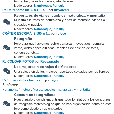
tormentas, nevadas, nubes, atardeceres...
Moderadores:
Nambroque
,
Punsuly
Re:De repente un ARCUS 4...
por
tinydicarl
Reportajes de viajes, pueblos, naturaleza y montaña
Muestra tus fotos de naturaleza y rutas de montaña, visitas a
ciudades y pueblos,...
Moderadores:
Nambroque
,
Punsuly
CRÁTER ESCRIVÁ, 2.580m (...
por
jefoce
Fotografía
Foro para que hablemos sobre cámaras, novedades, compra-
venta, webs especializadas, técnicas de edición de fotos,
concursos, etc...
Moderadores:
Nambroque
,
Punsuly
Re:COLGAR FOTOS
por
Reysagrado
Los mejores reportajes de Meteored
Una selección de los mejores reportajes colgados por los foreros.
Moderadores:
Nambroque
,
Punsuly
Re:Supercélula clásica c...
por
rayo
Subforos
Puramente "meteo"
Viajes, pueblos, naturaleza y montaña
Concursos fotográficos
Nuevo subforo donde encontrarás todo lo relativo a los concursos
de fotografía meteorológica que se van organizando, tanto en este
foro como desde otras entidades.
Moderadores:
Nambroque
,
Punsuly