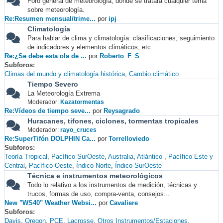
Foro general de meteorología, donde se tratará cualquier tema
sobre meteorología.
Re:Resumen mensual/trime...
por
ipj
Climatología
Para hablar de clima y climatología: clasificaciones, seguimiento
de indicadores y elementos climáticos, etc
Re:¿Se debe esta ola de ...
por
Roberto_F_S
Subforos
Climas del mundo y climatología histórica
Cambio climático
Tiempo Severo
La Meteorología Extrema
Moderador:
Kazatormentas
Re:Vídeos de tiempo seve...
por
Reysagrado
Huracanes, tifones, ciclones, tormentas tropicales
Moderador:
rayo_cruces
Re:SuperTifón DOLPHIN Ca...
por
Torrelloviedo
Subforos
Teoría Tropical
Pacífico SurOeste
Australia
Atlántico
Pacífico Este y
Central
Pacífico Oeste
Índico Norte
Índico SurOeste
Técnica e instrumentos meteorológicos
Todo lo relativo a los instrumentos de medición, técnicas y
trucos, formas de uso, compra-venta, consejos...
New "WS40" Weather Websi...
por
Cavaliere
Subforos
Davis
Oregon
PCE
Lacrosse
Otros Instrumentos/Estaciones