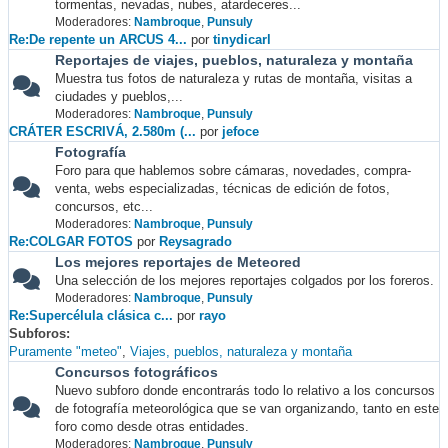
tormentas, nevadas, nubes, atardeceres...
Moderadores:
Nambroque
,
Punsuly
Re:De repente un ARCUS 4...
por
tinydicarl
Reportajes de viajes, pueblos, naturaleza y montaña
Muestra tus fotos de naturaleza y rutas de montaña, visitas a
ciudades y pueblos,...
Moderadores:
Nambroque
,
Punsuly
CRÁTER ESCRIVÁ, 2.580m (...
por
jefoce
Fotografía
Foro para que hablemos sobre cámaras, novedades, compra-
venta, webs especializadas, técnicas de edición de fotos,
concursos, etc...
Moderadores:
Nambroque
,
Punsuly
Re:COLGAR FOTOS
por
Reysagrado
Los mejores reportajes de Meteored
Una selección de los mejores reportajes colgados por los foreros.
Moderadores:
Nambroque
,
Punsuly
Re:Supercélula clásica c...
por
rayo
Subforos
Puramente "meteo"
Viajes, pueblos, naturaleza y montaña
Concursos fotográficos
Nuevo subforo donde encontrarás todo lo relativo a los concursos
de fotografía meteorológica que se van organizando, tanto en este
foro como desde otras entidades.
Moderadores:
Nambroque
,
Punsuly