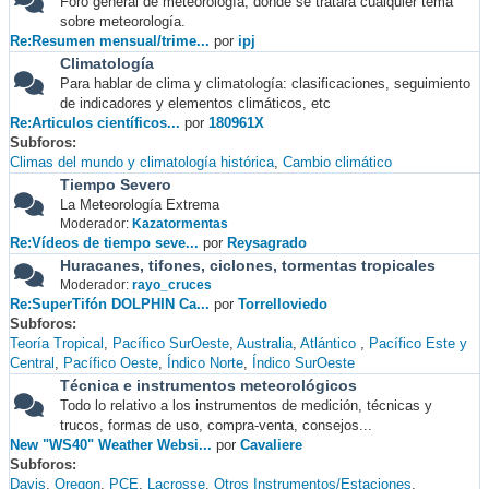
Foro general de meteorología, donde se tratará cualquier tema
sobre meteorología.
Re:Resumen mensual/trime...
por
ipj
Climatología
Para hablar de clima y climatología: clasificaciones, seguimiento
de indicadores y elementos climáticos, etc
Re:Articulos científicos...
por
180961X
Subforos
Climas del mundo y climatología histórica
Cambio climático
Tiempo Severo
La Meteorología Extrema
Moderador:
Kazatormentas
Re:Vídeos de tiempo seve...
por
Reysagrado
Huracanes, tifones, ciclones, tormentas tropicales
Moderador:
rayo_cruces
Re:SuperTifón DOLPHIN Ca...
por
Torrelloviedo
Subforos
Teoría Tropical
Pacífico SurOeste
Australia
Atlántico
Pacífico Este y
Central
Pacífico Oeste
Índico Norte
Índico SurOeste
Técnica e instrumentos meteorológicos
Todo lo relativo a los instrumentos de medición, técnicas y
trucos, formas de uso, compra-venta, consejos...
New "WS40" Weather Websi...
por
Cavaliere
Subforos
Davis
Oregon
PCE
Lacrosse
Otros Instrumentos/Estaciones