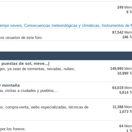
249
Mens
9
T
iempo severo
Consecuencias meteorológicas y climáticas
Instrumentos de 
87,542
Mens
os usuarios de este foro.
186
T
puestas de sol, nieve...)
ajes, ya sean de tormentas, nevadas, nubes,
149,995
Mens
10,990
T
 y montaña
64,019
Mens
a, visitas a ciudades y pueblos,...
5,614
T
s, compra-venta, webs especializadas, técnicas de
11,388
Mens
1,073
T
64
Mens
por los foreros.
1
T