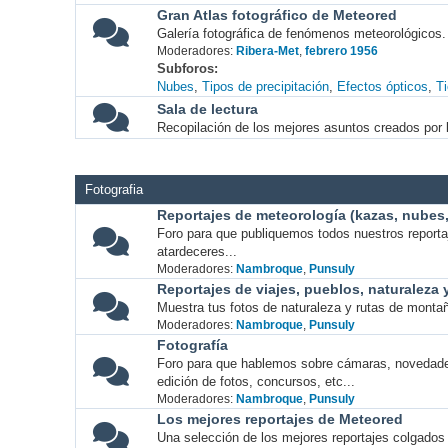
Gran Atlas fotográfico de Meteored
Galería fotográfica de fenómenos meteorológicos.
Moderadores:
Ribera-Met
,
febrero 1956
Subforos
Nubes
Tipos de precipitación
Efectos ópticos
T
Sala de lectura
Recopilación de los mejores asuntos creados por l
Fotografia
Reportajes de meteorología (kazas, nubes, 
Foro para que publiquemos todos nuestros report
atardeceres...
Moderadores:
Nambroque
,
Punsuly
Reportajes de viajes, pueblos, naturaleza
Muestra tus fotos de naturaleza y rutas de montañ
Moderadores:
Nambroque
,
Punsuly
Fotografía
Foro para que hablemos sobre cámaras, novedade
edición de fotos, concursos, etc...
Moderadores:
Nambroque
,
Punsuly
Los mejores reportajes de Meteored
Una selección de los mejores reportajes colgados 