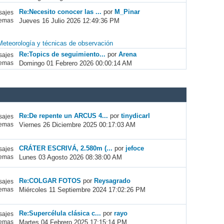
Re:Necesito conocer las ...
por
M_Pinar
ajes
Jueves 16 Julio 2026 12:49:36 PM
emas
Meteorología y técnicas de observación
Re:Topics de seguimiento...
por
Arena
ajes
Domingo 01 Febrero 2026 00:00:14 AM
emas
Re:De repente un ARCUS 4...
por
tinydicarl
ajes
Viernes 26 Diciembre 2025 00:17:03 AM
emas
CRÁTER ESCRIVÁ, 2.580m (...
por
jefoce
ajes
Lunes 03 Agosto 2026 08:38:00 AM
emas
Re:COLGAR FOTOS
por
Reysagrado
ajes
Miércoles 11 Septiembre 2024 17:02:26 PM
emas
Re:Supercélula clásica c...
por
rayo
ajes
Martes 04 Febrero 2025 17:15:14 PM
emas