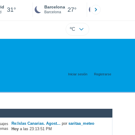
id
Barcelona
Sevilla
31°
27°
28°
d
Barcelona
Sevilla
ºC
Iniciar sesión
Registrarse
Re:Islas Canarias. Agost...
por
saritaa_meteo
ajes
Hoy
a las 23:13:51 PM
emas