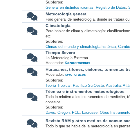
Subforos
General en distintos idiomas
Registro de Datos
S
Meteorología general
Foro general de meteorología, donde se tratará cu
Climatología
Para hablar de clima y climatología: clasificacio
etc
Subforos
Climas del mundo y climatología histórica
Cambio
Tiempo Severo
La Meteorología Extrema
Moderador:
Kazatormentas
Huracanes, tifones, ciclones, tormentas tr
Moderador:
rayo_cruces
Subforos
Teoría Tropical
Pacífico SurOeste
Australia
Atlá
Técnica e instrumentos meteorológicos
Todo lo relativo a los instrumentos de medición, 
consejos...
Subforos
Davis
Oregon
PCE
Lacrosse
Otros Instrument
Revista RAM y otros medios de comunica
Todo lo que se habla de la meteorología en prensa, 