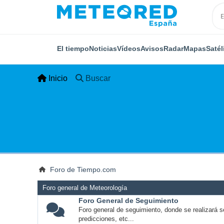
El tiempo
Noticias
Vídeos
Avisos
Radar
Mapas
Satél
Inicio
Buscar
Foro de Tiempo.com
Foro general de Meteorología
Foro General de Seguimiento
Foro general de seguimiento, donde se realizará s
predicciones, etc...