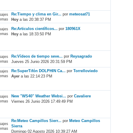
Re:Tiempo y clima en Gir...
por
meteosat71
ajes
Hoy
a las 20:38:37 PM
emas
Re:Articulos científicos...
por
180961X
ajes
Hoy
a las 18:33:50 PM
emas
Re:Vídeos de tiempo seve...
por
Reysagrado
ajes
Jueves 25 Junio 2026 20:31:59 PM
emas
Re:SuperTifón DOLPHIN Ca...
por
Torrelloviedo
ajes
Ayer
a las 22:14:23 PM
emas
New "WS40" Weather Websi...
por
Cavaliere
ajes
Viernes 26 Junio 2026 17:49:49 PM
emas
Re:Meteo Campillos Sierr...
por
Meteo Campillos
ajes
Sierra
emas
Domingo 02 Agosto 2026 10:39:27 AM