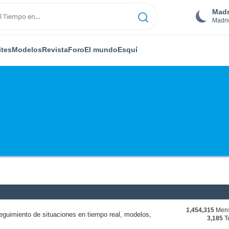
Madr
Madri
ites
Modelos
Revista
Foro
El mundo
Esquí
1,454,315
Mens
eguimiento de situaciones en tiempo real, modelos,
3,185
T