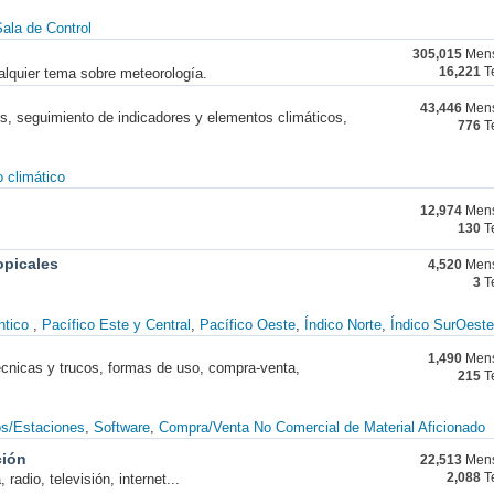
ala de Control
305,015
Mens
alquier tema sobre meteorología.
16,221
T
43,446
Mens
nes, seguimiento de indicadores y elementos climáticos,
776
T
 climático
12,974
Mens
130
T
opicales
4,520
Mens
3
T
ntico
Pacífico Este y Central
Pacífico Oeste
Índico Norte
Índico SurOeste
1,490
Mens
técnicas y trucos, formas de uso, compra-venta,
215
T
os/Estaciones
Software
Compra/Venta No Comercial de Material Aficionado
ción
22,513
Mens
radio, televisión, internet...
2,088
T