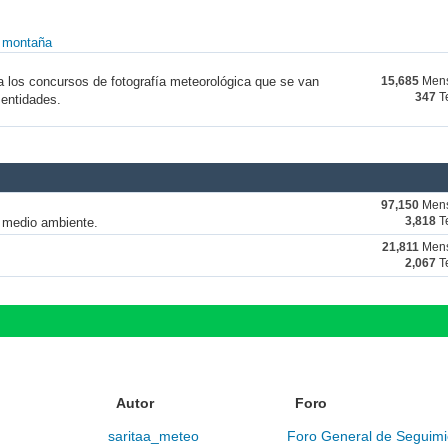
y montaña
a los concursos de fotografía meteorológica que se van
15,685
Mens
347
T
 entidades.
97,150
Mens
y medio ambiente.
3,818
T
21,811
Mens
2,067
T
Autor
Foro
saritaa_meteo
Foro General de Seguimi