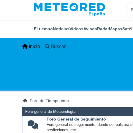
El tiempo
Noticias
Vídeos
Avisos
Radar
Mapas
Satél
Inicio
Buscar
Foro de Tiempo.com
Foro general de Meteorología
Foro General de Seguimiento
Foro general de seguimiento, donde se realizará s
predicciones, etc...