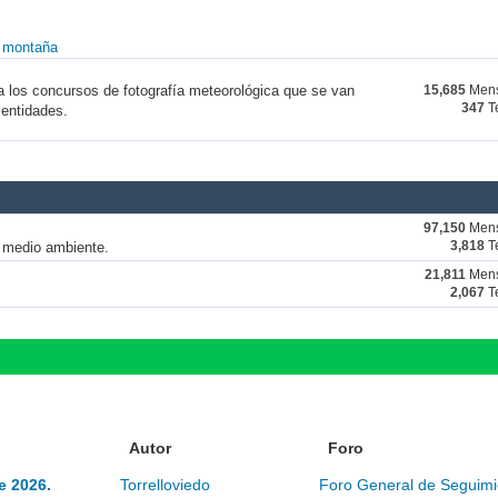
y montaña
a los concursos de fotografía meteorológica que se van
15,685
Mens
347
T
 entidades.
97,150
Mens
y medio ambiente.
3,818
T
21,811
Mens
2,067
T
Autor
Foro
e 2026.
Torrelloviedo
Foro General de Seguimi