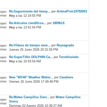
Re:Seguimiento del tiemp...
por
AritmePrim19792003
ajes
Hoy
a las 12:19:55 PM
emas
Re:Articulos científicos...
por
180961X
ajes
Hoy
a las 13:41:54 PM
emas
Re:Vídeos de tiempo seve...
por
Reysagrado
ajes
Jueves 25 Junio 2026 20:31:59 PM
emas
Re:SuperTifón DOLPHIN Ca...
por
Torrelloviedo
ajes
Hoy
a las 10:43:54 AM
emas
New "WS40" Weather Websi...
por
Cavaliere
ajes
Viernes 26 Junio 2026 17:49:49 PM
emas
Re:Meteo Campillos Sierr...
por
Meteo Campillos
ajes
Sierra
emas
Domingo 02 Agosto 2026 10:39:27 AM