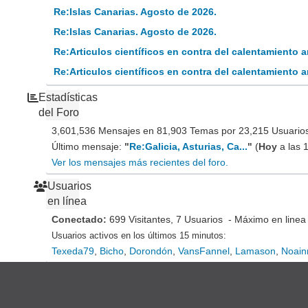
Re:Islas Canarias. Agosto de 2026.
Re:Islas Canarias. Agosto de 2026.
Re:Articulos científicos en contra del calentamiento
Re:Articulos científicos en contra del calentamiento
Estadísticas
del Foro
3,601,536 Mensajes en 81,903 Temas por 23,215 Usuarios 
Último mensaje:
"
Re:Galicia, Asturias, Ca...
"
(
Hoy
a las 
Ver los mensajes más recientes del foro.
Usuarios
en línea
Conectado:
699 Visitantes, 7 Usuarios - Máximo en linea
Usuarios activos en los últimos 15 minutos:
Texeda79
,
Bicho
,
Dorondón
,
VansFannel
,
Lamason
,
Noain