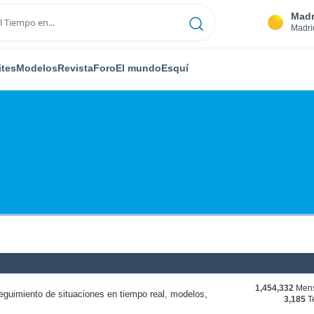
Madr
Madri
ites
Modelos
Revista
Foro
El mundo
Esquí
1,454,332
Mens
eguimiento de situaciones en tiempo real, modelos,
3,185
T