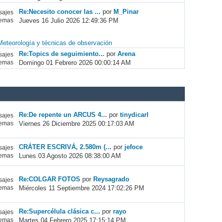
Re:Necesito conocer las ...
por
M_Pinar
ajes
Jueves 16 Julio 2026 12:49:36 PM
emas
Meteorología y técnicas de observación
Re:Topics de seguimiento...
por
Arena
ajes
Domingo 01 Febrero 2026 00:00:14 AM
emas
Re:De repente un ARCUS 4...
por
tinydicarl
ajes
Viernes 26 Diciembre 2025 00:17:03 AM
emas
CRÁTER ESCRIVÁ, 2.580m (...
por
jefoce
ajes
Lunes 03 Agosto 2026 08:38:00 AM
emas
Re:COLGAR FOTOS
por
Reysagrado
ajes
Miércoles 11 Septiembre 2024 17:02:26 PM
emas
Re:Supercélula clásica c...
por
rayo
ajes
Martes 04 Febrero 2025 17:15:14 PM
emas