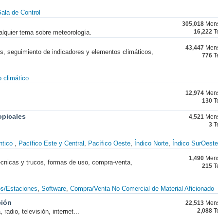
ala de Control
305,018
Mens
alquier tema sobre meteorología.
16,222
T
43,447
Mens
nes, seguimiento de indicadores y elementos climáticos,
776
T
 climático
12,974
Mens
130
T
opicales
4,521
Mens
3
T
ntico
Pacífico Este y Central
Pacífico Oeste
Índico Norte
Índico SurOeste
1,490
Mens
técnicas y trucos, formas de uso, compra-venta,
215
T
os/Estaciones
Software
Compra/Venta No Comercial de Material Aficionado
ción
22,513
Mens
radio, televisión, internet...
2,088
T