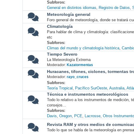
Subforos
General en distintos idiomas
Registro de Datos
S
Meteorología general
Foro general de meteorología, donde se tratará cu
Climatología
Para hablar de clima y climatología: clasificacio
etc
Subforos
Climas del mundo y climatología histórica
Cambio
Tiempo Severo
La Meteorología Extrema
Moderador:
Kazatormentas
Huracanes, tifones, ciclones, tormentas tr
Moderador:
rayo_cruces
Subforos
Teoría Tropical
Pacífico SurOeste
Australia
Atlá
Técnica e instrumentos meteorológicos
Todo lo relativo a los instrumentos de medición, 
consejos...
Subforos
Davis
Oregon
PCE
Lacrosse
Otros Instrument
Revista RAM y otros medios de comunica
Todo lo que se habla de la meteorología en prensa, 