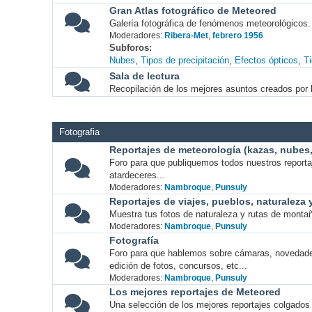
Gran Atlas fotográfico de Meteored
Galería fotográfica de fenómenos meteorológicos.
Moderadores:
Ribera-Met
,
febrero 1956
Subforos
Nubes
Tipos de precipitación
Efectos ópticos
T
Sala de lectura
Recopilación de los mejores asuntos creados por l
Fotografia
Reportajes de meteorología (kazas, nubes, 
Foro para que publiquemos todos nuestros report
atardeceres...
Moderadores:
Nambroque
,
Punsuly
Reportajes de viajes, pueblos, naturaleza
Muestra tus fotos de naturaleza y rutas de montañ
Moderadores:
Nambroque
,
Punsuly
Fotografía
Foro para que hablemos sobre cámaras, novedade
edición de fotos, concursos, etc...
Moderadores:
Nambroque
,
Punsuly
Los mejores reportajes de Meteored
Una selección de los mejores reportajes colgados 