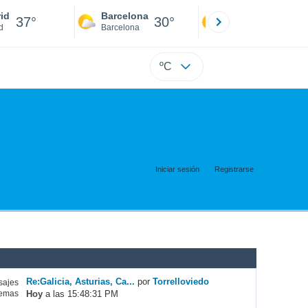
id
Barcelona
Sevilla
37°
30°
40°
d
Barcelona
Sevilla
ºC
Iniciar sesión
Registrarse
Re:Galicia, Asturias, Ca...
por
Torrelloviedo
ajes
Hoy
a las 15:48:31 PM
emas