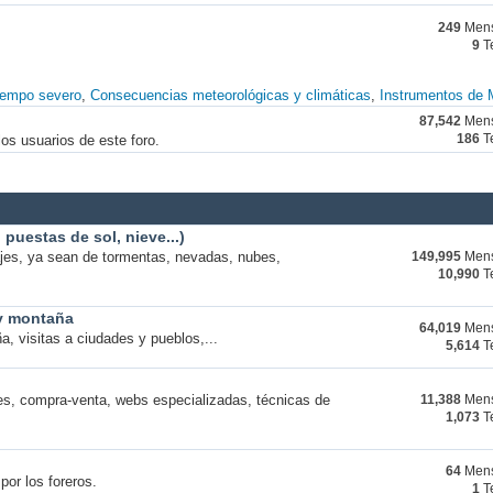
249
Mens
9
T
iempo severo
Consecuencias meteorológicas y climáticas
Instrumentos de 
87,542
Mens
os usuarios de este foro.
186
T
puestas de sol, nieve...)
ajes, ya sean de tormentas, nevadas, nubes,
149,995
Mens
10,990
T
 y montaña
64,019
Mens
a, visitas a ciudades y pueblos,...
5,614
T
s, compra-venta, webs especializadas, técnicas de
11,388
Mens
1,073
T
64
Mens
por los foreros.
1
T