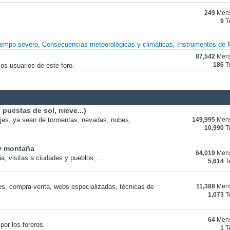
249
Mens
9
T
iempo severo
Consecuencias meteorológicas y climáticas
Instrumentos de 
87,542
Mens
os usuarios de este foro.
186
T
puestas de sol, nieve...)
ajes, ya sean de tormentas, nevadas, nubes,
149,995
Mens
10,990
T
 y montaña
64,019
Mens
a, visitas a ciudades y pueblos,...
5,614
T
s, compra-venta, webs especializadas, técnicas de
11,388
Mens
1,073
T
64
Mens
por los foreros.
1
T