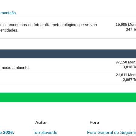
y montaña
a los concursos de fotografía meteorológica que se van
15,685
Mens
347
T
 entidades.
97,150
Mens
y medio ambiente.
3,818
T
21,811
Mens
2,067
T
Autor
Foro
e 2026.
Torrelloviedo
Foro General de Seguimi