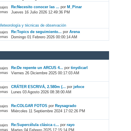
Re:Necesito conocer las ...
por
M_Pinar
ajes
Jueves 16 Julio 2026 12:49:36 PM
emas
Meteorología y técnicas de observación
Re:Topics de seguimiento...
por
Arena
ajes
Domingo 01 Febrero 2026 00:00:14 AM
emas
Re:De repente un ARCUS 4...
por
tinydicarl
ajes
Viernes 26 Diciembre 2025 00:17:03 AM
emas
CRÁTER ESCRIVÁ, 2.580m (...
por
jefoce
ajes
Lunes 03 Agosto 2026 08:38:00 AM
emas
Re:COLGAR FOTOS
por
Reysagrado
ajes
Miércoles 11 Septiembre 2024 17:02:26 PM
emas
Re:Supercélula clásica c...
por
rayo
ajes
Martes 04 Febrero 2025 17:15:14 PM
emas