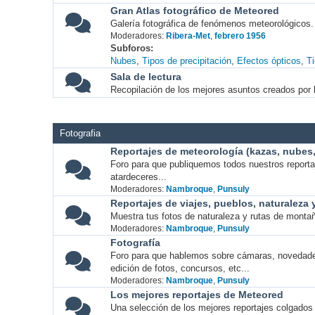
Gran Atlas fotográfico de Meteored
Galería fotográfica de fenómenos meteorológicos.
Moderadores:
Ribera-Met
,
febrero 1956
Subforos
Nubes
Tipos de precipitación
Efectos ópticos
T
Sala de lectura
Recopilación de los mejores asuntos creados por l
Fotografia
Reportajes de meteorología (kazas, nubes, 
Foro para que publiquemos todos nuestros report
atardeceres...
Moderadores:
Nambroque
,
Punsuly
Reportajes de viajes, pueblos, naturaleza
Muestra tus fotos de naturaleza y rutas de montañ
Moderadores:
Nambroque
,
Punsuly
Fotografía
Foro para que hablemos sobre cámaras, novedade
edición de fotos, concursos, etc...
Moderadores:
Nambroque
,
Punsuly
Los mejores reportajes de Meteored
Una selección de los mejores reportajes colgados 