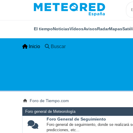
El tiempo
Noticias
Vídeos
Avisos
Radar
Mapas
Satél
Inicio
Buscar
Foro de Tiempo.com
Foro general de Meteorología
Foro General de Seguimiento
Foro general de seguimiento, donde se realizará s
predicciones, etc...