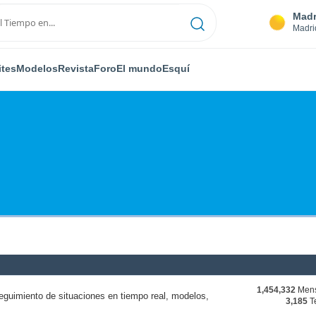
Madr
Madri
ites
Modelos
Revista
Foro
El mundo
Esquí
1,454,332
Mens
eguimiento de situaciones en tiempo real, modelos,
3,185
T