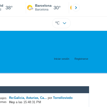
id
Barcelona
Sevilla
38°
30°
41°
d
Barcelona
Sevilla
ºC
Iniciar sesión
Registrarse
Re:Galicia, Asturias, Ca...
por
Torrelloviedo
ajes
Hoy
a las 15:48:31 PM
emas