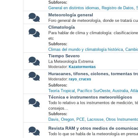
Subforos
General en distintos idiomas
Registro de Datos
S
Meteorología general
Foro general de meteorología, donde se tratará cu
Climatología
Para hablar de clima y climatología: clasificacio
etc
Subforos
Climas del mundo y climatología histórica
Cambio
Tiempo Severo
La Meteorología Extrema
Moderador:
Kazatormentas
Huracanes, tifones, ciclones, tormentas tr
Moderador:
rayo_cruces
Subforos
Teoría Tropical
Pacífico SurOeste
Australia
Atlá
Técnica e instrumentos meteorológicos
Todo lo relativo a los instrumentos de medición, 
consejos...
Subforos
Davis
Oregon
PCE
Lacrosse
Otros Instrument
Revista RAM y otros medios de comunica
Todo lo que se habla de la meteorología en prensa, 