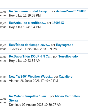
Re:Seguimiento del tiemp...
por
AritmePrim19792003
ajes
Hoy
a las 12:19:55 PM
emas
Re:Articulos científicos...
por
180961X
ajes
Hoy
a las 13:41:54 PM
emas
Re:Vídeos de tiempo seve...
por
Reysagrado
ajes
Jueves 25 Junio 2026 20:31:59 PM
emas
Re:SuperTifón DOLPHIN Ca...
por
Torrelloviedo
ajes
Hoy
a las 10:43:54 AM
emas
New "WS40" Weather Websi...
por
Cavaliere
ajes
Viernes 26 Junio 2026 17:49:49 PM
emas
Re:Meteo Campillos Sierr...
por
Meteo Campillos
ajes
Sierra
emas
Domingo 02 Agosto 2026 10:39:27 AM