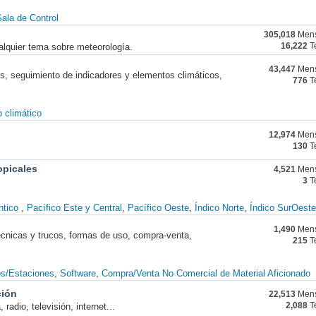
ala de Control
305,018
Mens
alquier tema sobre meteorología.
16,222
T
43,447
Mens
nes, seguimiento de indicadores y elementos climáticos,
776
T
 climático
12,974
Mens
130
T
opicales
4,521
Mens
3
T
ntico
Pacífico Este y Central
Pacífico Oeste
Índico Norte
Índico SurOeste
1,490
Mens
técnicas y trucos, formas de uso, compra-venta,
215
T
os/Estaciones
Software
Compra/Venta No Comercial de Material Aficionado
ción
22,513
Mens
radio, televisión, internet...
2,088
T