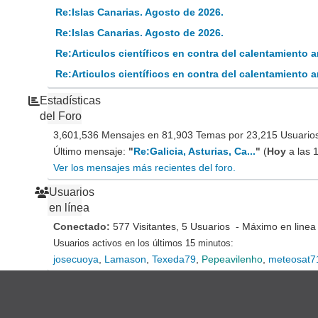
Re:Islas Canarias. Agosto de 2026.
Re:Islas Canarias. Agosto de 2026.
Re:Articulos científicos en contra del calentamiento
Re:Articulos científicos en contra del calentamiento
Estadísticas
del Foro
3,601,536 Mensajes en 81,903 Temas por 23,215 Usuarios 
Último mensaje:
"
Re:Galicia, Asturias, Ca...
"
(
Hoy
a las 
Ver los mensajes más recientes del foro.
Usuarios
en línea
Conectado:
577 Visitantes, 5 Usuarios - Máximo en linea
Usuarios activos en los últimos 15 minutos:
josecuoya
,
Lamason
,
Texeda79
,
Pepeavilenho
,
meteosat7