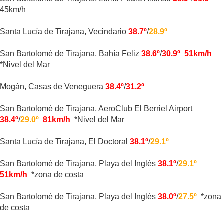
45km/h
Santa Lucía de Tirajana, Vecindario
38.7º
/
28.9º
San Bartolomé de Tirajana, Bahía Feliz
38.6º
/
30.9º
51km/h
*Nivel del Mar
Mogán, Casas de Veneguera
38.4º
/
31.2º
San Bartolomé de Tirajana, AeroClub El Berriel Airport
38.4º
/
29.0º
81km/h
*Nivel del Mar
Santa Lucía de Tirajana, El Doctoral
38.1º
/
29.1º
San Bartolomé de Tirajana, Playa del Inglés
38.1º
/
29.1º
51km/h
*zona de costa
San Bartolomé de Tirajana, Playa del Inglés
38.0º
/
27.5º
*zona
de costa