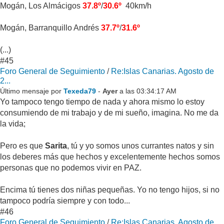
Mogán, Los Almácigos
37.8º
/
30.6º
40km/h
Mogán, Barranquillo Andrés
37.7º
/
31.6º
(...)
#45
Foro General de Seguimiento
/
Re:Islas Canarias. Agosto de
2...
Último mensaje por
Texeda79
-
Ayer
a las 03:34:17 AM
Yo tampoco tengo tiempo de nada y ahora mismo lo estoy
consumiendo de mi trabajo y de mi sueño, imagina. No me da
la vida;
Pero es que
Sarita
, tú y yo somos unos currantes natos y sin
los deberes más que hechos y excelentemente hechos somos
personas que no podemos vivir en PAZ.
Encima tú tienes dos niñas pequeñas. Yo no tengo hijos, si no
tampoco podría siempre y con todo...
#46
Foro General de Seguimiento
/
Re:Islas Canarias. Agosto de