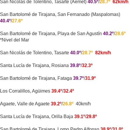
San Nicolás de Tolentino, Tasarte (Aemet)
40.5º
/
28.7º
62km/h
San Bartolomé de Tirajana, San Fernanado (Maspalomas)
40.4º
/
27.6º
San Bartolomé de Tirajana, Playa de San Agustín
40.2º
/
28.6º
*Nivel del Mar
San Nicolás de Tolentino, Tasarte
40.0º
/
28.7º
82km/h
Santa Lucía de Tirajana, Rosiana
39.8º
/
32.3º
San Bartolomé de Tirajana, Fataga
39.7º
/
31.9º
Los Corralillos, Agüimes
39.4º
/
32.4º
Agaete, Valle de Agaete
39.2º
/
26.8º
40km/h
Santa Lucía de Tirajana, Orilla Baja
39.1º
/
29.8º
San Bartolomé de Tirajana, Lomo Pedro Alfonso
38.9º
/
31.0º