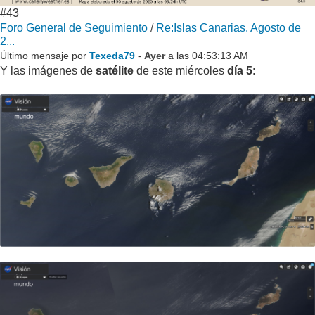
#43
Foro General de Seguimiento
/
Re:Islas Canarias. Agosto de
2...
Último mensaje por
Texeda79
-
Ayer
a las 04:53:13 AM
Y las imágenes de
satélite
de este miércoles
día 5
: