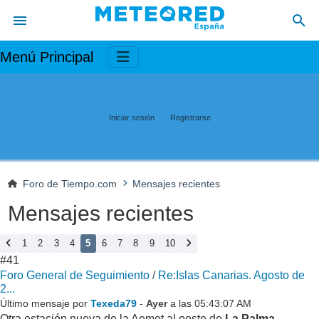
Menú Principal
Iniciar sesión
Registrarse
Foro de Tiempo.com
Mensajes recientes
Mensajes recientes
1
2
3
4
5
6
7
8
9
10
#41
Foro General de Seguimiento
/
Re:Islas Canarias. Agosto de
2...
Último mensaje por
Texeda79
-
Ayer
a las 05:43:07 AM
Otra estación nueva de la Aemet al oeste de
La Palma
...