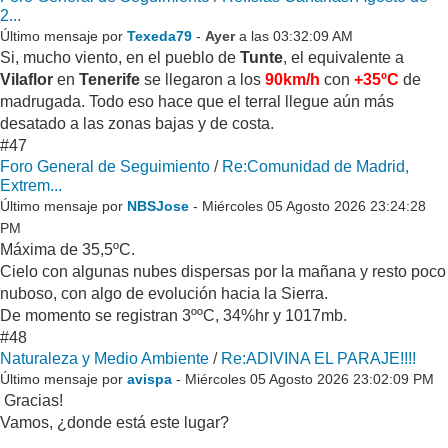
2...
Último mensaje por
Texeda79
-
Ayer
a las 03:32:09 AM
Si, mucho viento, en el pueblo de
Tunte
, el equivalente a
Vilaflor
en
Tenerife
se llegaron a los
90km/h
con
+35ºC
de
madrugada. Todo eso hace que el terral llegue aún más
desatado a las zonas bajas y de costa.
#47
Foro General de Seguimiento
/
Re:Comunidad de Madrid,
Extrem...
Último mensaje por
NBSJose
- Miércoles 05 Agosto 2026 23:24:28
PM
Máxima de 35,5ºC.
Cielo con algunas nubes dispersas por la mañana y resto poco
nuboso, con algo de evolución hacia la Sierra.
De momento se registran 3ººC, 34%hr y 1017mb.
#48
Naturaleza y Medio Ambiente
/
Re:ADIVINA EL PARAJE!!!!
Último mensaje por
avispa
- Miércoles 05 Agosto 2026 23:02:09 PM
Gracias!
Vamos, ¿donde está este lugar?