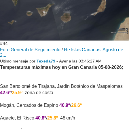
#44
Foro General de Seguimiento
/
Re:Islas Canarias. Agosto de
2...
Último mensaje por
Texeda79
-
Ayer
a las 03:46:27 AM
Temperaturas máximas hoy en Gran Canaria 05-08-2026;
San Bartolomé de Tirajana, Jardín Botánico de Maspalomas
42.6º
/
25.9º
zona de costa
Mogán, Cercados de Espino
40.9º
/
26.6º
Agaete, El Risco
40.8º
/
25.8º
48km/h