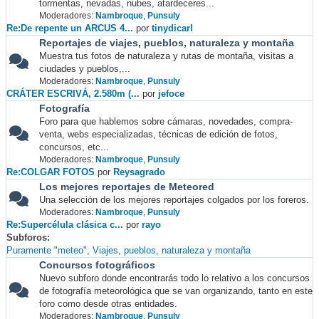
tormentas, nevadas, nubes, atardeceres...
Moderadores:
Nambroque
,
Punsuly
Re:De repente un ARCUS 4...
por
tinydicarl
Reportajes de viajes, pueblos, naturaleza y montaña
Muestra tus fotos de naturaleza y rutas de montaña, visitas a
ciudades y pueblos,...
Moderadores:
Nambroque
,
Punsuly
CRÁTER ESCRIVÁ, 2.580m (...
por
jefoce
Fotografía
Foro para que hablemos sobre cámaras, novedades, compra-
venta, webs especializadas, técnicas de edición de fotos,
concursos, etc...
Moderadores:
Nambroque
,
Punsuly
Re:COLGAR FOTOS
por
Reysagrado
Los mejores reportajes de Meteored
Una selección de los mejores reportajes colgados por los foreros.
Moderadores:
Nambroque
,
Punsuly
Re:Supercélula clásica c...
por
rayo
Subforos
Puramente "meteo"
Viajes, pueblos, naturaleza y montaña
Concursos fotográficos
Nuevo subforo donde encontrarás todo lo relativo a los concursos
de fotografía meteorológica que se van organizando, tanto en este
foro como desde otras entidades.
Moderadores:
Nambroque
,
Punsuly