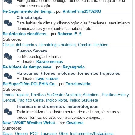
Foro general de meteorología, donde se tratará cualquier tema
sobre meteorología.
Re:Seguimiento del tiemp...
por
AritmePrim19792003
Climatología
Para hablar de clima y climatología: clasificaciones, seguimiento
de indicadores y elementos climáticos, etc
Re:Articulos científicos...
por
Roberto_F_S
Subforos
Climas del mundo y climatología histórica
Cambio climático
Tiempo Severo
La Meteorología Extrema
Moderador:
Kazatormentas
Re:Vídeos de tiempo seve...
por
Reysagrado
Huracanes, tifones, ciclones, tormentas tropicales
Moderador:
rayo_cruces
Re:SuperTifón DOLPHIN Ca...
por
Torrelloviedo
Subforos
Teoría Tropical
Pacífico SurOeste
Australia
Atlántico
Pacífico Este y
Central
Pacífico Oeste
Índico Norte
Índico SurOeste
Técnica e instrumentos meteorológicos
Todo lo relativo a los instrumentos de medición, técnicas y
trucos, formas de uso, compra-venta, consejos...
New "WS40" Weather Websi...
por
Cavaliere
Subforos
Davis
Oregon
PCE
Lacrosse
Otros Instrumentos/Estaciones