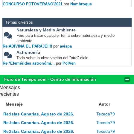
CONCURSO FOTOVERANO'2021
por
Nambroque
Temas diversos
Naturaleza y Medio Ambiente
Foro para tratar cualquier tema sobre naturaleza y medio
ambiente.
Re:ADIVINA EL PARAJE!!!!
por
avispa
Astronomía
Todo sobre la observación del "otro" cielo.
Re:*Efemérides astronómi...
por
PolVen
Foro de Tiempo.com - Centro de Información
Mensajes
recientes
Mensaje
Autor
Re:Islas Canarias. Agosto de 2026.
Texeda79
Re:Islas Canarias. Agosto de 2026.
Texeda79
Re:Islas Canarias. Agosto de 2026.
Texeda79