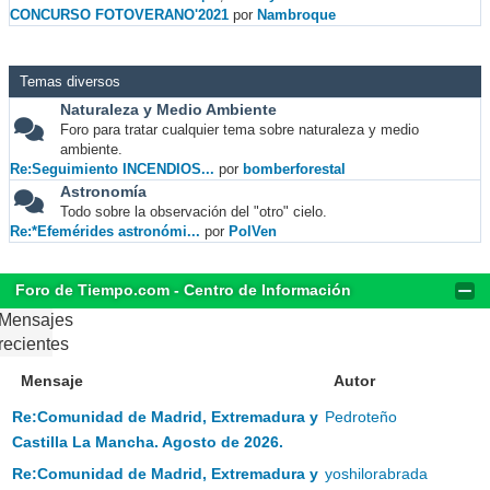
CONCURSO FOTOVERANO'2021
por
Nambroque
Temas diversos
Naturaleza y Medio Ambiente
Foro para tratar cualquier tema sobre naturaleza y medio
ambiente.
Re:Seguimiento INCENDIOS...
por
bomberforestal
Astronomía
Todo sobre la observación del "otro" cielo.
Re:*Efemérides astronómi...
por
PolVen
Foro de Tiempo.com - Centro de Información
Mensajes
recientes
Mensaje
Autor
Re:Comunidad de Madrid, Extremadura y
Pedroteño
Castilla La Mancha. Agosto de 2026.
Re:Comunidad de Madrid, Extremadura y
yoshilorabrada