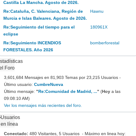
Castilla La Mancha. Agosto de 2026.
Re:Cataluña, C. Valenciana, Región de
Hawnu
Murcia e Islas Baleares. Agosto de 2026.
Re:Seguimiento del tiempo para el
180961X
eclipse
Re:Seguimiento INCENDIOS
bomberforestal
FORESTALES. Año 2026
stadísticas
el Foro
3,601,684 Mensajes en 81,903 Temas por 23,215 Usuarios -
Último usuario:
CumbreNueva
Último mensaje:
"
Re:Comunidad de Madrid, ...
"
(
Hoy
a las
09:08:10 AM)
Ver los mensajes más recientes del foro.
Usuarios
en línea
Conectado:
480 Visitantes, 5 Usuarios - Máximo en linea hoy: