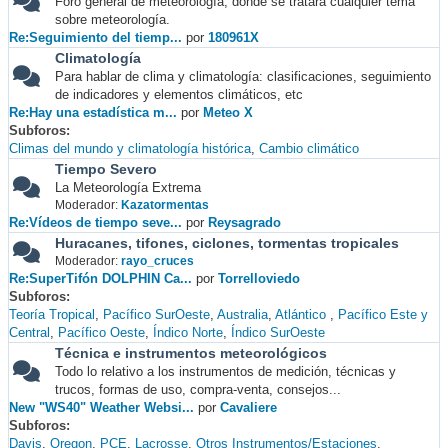
Foro general de meteorología, donde se tratará cualquier tema
sobre meteorología.
Re:Seguimiento del tiemp...
por
180961X
Climatología
Para hablar de clima y climatología: clasificaciones, seguimiento
de indicadores y elementos climáticos, etc
Re:Hay una estadística m...
por
Meteo X
Subforos
Climas del mundo y climatología histórica
Cambio climático
Tiempo Severo
La Meteorología Extrema
Moderador:
Kazatormentas
Re:Vídeos de tiempo seve...
por
Reysagrado
Huracanes, tifones, ciclones, tormentas tropicales
Moderador:
rayo_cruces
Re:SuperTifón DOLPHIN Ca...
por
Torrelloviedo
Subforos
Teoría Tropical
Pacífico SurOeste
Australia
Atlántico
Pacífico Este y
Central
Pacífico Oeste
Índico Norte
Índico SurOeste
Técnica e instrumentos meteorológicos
Todo lo relativo a los instrumentos de medición, técnicas y
trucos, formas de uso, compra-venta, consejos...
New "WS40" Weather Websi...
por
Cavaliere
Subforos
Davis
Oregon
PCE
Lacrosse
Otros Instrumentos/Estaciones