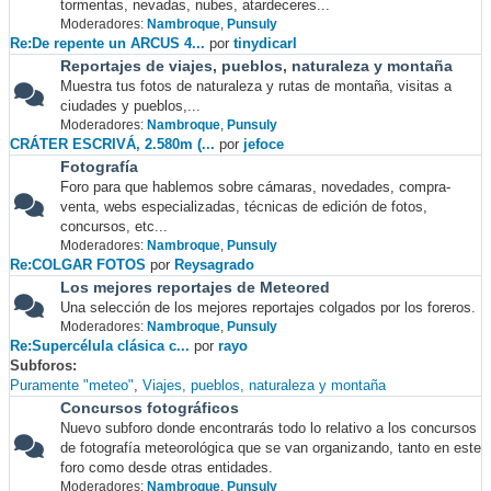
tormentas, nevadas, nubes, atardeceres...
Moderadores:
Nambroque
,
Punsuly
Re:De repente un ARCUS 4...
por
tinydicarl
Reportajes de viajes, pueblos, naturaleza y montaña
Muestra tus fotos de naturaleza y rutas de montaña, visitas a
ciudades y pueblos,...
Moderadores:
Nambroque
,
Punsuly
CRÁTER ESCRIVÁ, 2.580m (...
por
jefoce
Fotografía
Foro para que hablemos sobre cámaras, novedades, compra-
venta, webs especializadas, técnicas de edición de fotos,
concursos, etc...
Moderadores:
Nambroque
,
Punsuly
Re:COLGAR FOTOS
por
Reysagrado
Los mejores reportajes de Meteored
Una selección de los mejores reportajes colgados por los foreros.
Moderadores:
Nambroque
,
Punsuly
Re:Supercélula clásica c...
por
rayo
Subforos
Puramente "meteo"
Viajes, pueblos, naturaleza y montaña
Concursos fotográficos
Nuevo subforo donde encontrarás todo lo relativo a los concursos
de fotografía meteorológica que se van organizando, tanto en este
foro como desde otras entidades.
Moderadores:
Nambroque
,
Punsuly