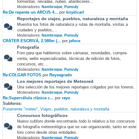
tormentas, nevadas, nubes, atardeceres...
Moderadores:
Nambroque
,
Punsuly
Re:De repente un ARCUS 4...
por
tinydicarl
Reportajes de viajes, pueblos, naturaleza y montaña
Muestra tus fotos de naturaleza y rutas de montaña, visitas a
ciudades y pueblos,...
Moderadores:
Nambroque
,
Punsuly
CRÁTER ESCRIVÁ, 2.580m (...
por
jefoce
Fotografía
Foro para que hablemos sobre cámaras, novedades, compra-
venta, webs especializadas, técnicas de edición de fotos,
concursos, etc...
Moderadores:
Nambroque
,
Punsuly
Re:COLGAR FOTOS
por
Reysagrado
Los mejores reportajes de Meteored
Una selección de los mejores reportajes colgados por los foreros.
Moderadores:
Nambroque
,
Punsuly
Re:Supercélula clásica c...
por
rayo
Subforos
Puramente "meteo"
Viajes, pueblos, naturaleza y montaña
Concursos fotográficos
Nuevo subforo donde encontrarás todo lo relativo a los concursos
de fotografía meteorológica que se van organizando, tanto en este
foro como desde otras entidades.
Moderadores:
Nambroque
,
Punsuly