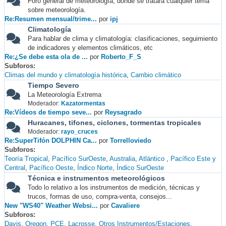
Foro general de meteorología, donde se tratará cualquier tema
sobre meteorología.
Re:Resumen mensual/trime...
por
ipj
Climatología
Para hablar de clima y climatología: clasificaciones, seguimiento
de indicadores y elementos climáticos, etc
Re:¿Se debe esta ola de ...
por
Roberto_F_S
Subforos
Climas del mundo y climatología histórica
Cambio climático
Tiempo Severo
La Meteorología Extrema
Moderador:
Kazatormentas
Re:Vídeos de tiempo seve...
por
Reysagrado
Huracanes, tifones, ciclones, tormentas tropicales
Moderador:
rayo_cruces
Re:SuperTifón DOLPHIN Ca...
por
Torrelloviedo
Subforos
Teoría Tropical
Pacífico SurOeste
Australia
Atlántico
Pacífico Este y
Central
Pacífico Oeste
Índico Norte
Índico SurOeste
Técnica e instrumentos meteorológicos
Todo lo relativo a los instrumentos de medición, técnicas y
trucos, formas de uso, compra-venta, consejos...
New "WS40" Weather Websi...
por
Cavaliere
Subforos
Davis
Oregon
PCE
Lacrosse
Otros Instrumentos/Estaciones