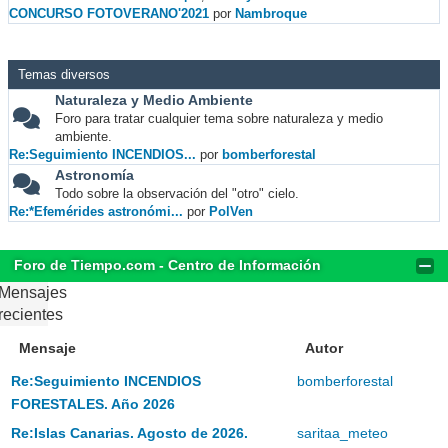
CONCURSO FOTOVERANO'2021
por
Nambroque
Temas diversos
Naturaleza y Medio Ambiente
Foro para tratar cualquier tema sobre naturaleza y medio
ambiente.
Re:Seguimiento INCENDIOS...
por
bomberforestal
Astronomía
Todo sobre la observación del "otro" cielo.
Re:*Efemérides astronómi...
por
PolVen
Foro de Tiempo.com - Centro de Información
Mensajes
recientes
Mensaje
Autor
Re:Seguimiento INCENDIOS
bomberforestal
FORESTALES. Año 2026
Re:Islas Canarias. Agosto de 2026.
saritaa_meteo