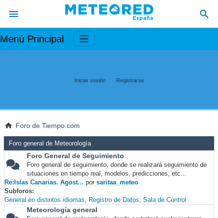
Menú Principal
Iniciar sesión
Registrarse
Foro de Tiempo.com
Foro general de Meteorología
Foro General de Seguimiento
Foro general de seguimiento, donde se realizará seguimiento de
situaciones en tiempo real, modelos, predicciones, etc...
Re:Islas Canarias. Agost...
por
saritaa_meteo
Subforos
General en distintos idiomas
Registro de Datos
Sala de Control
Meteorología general