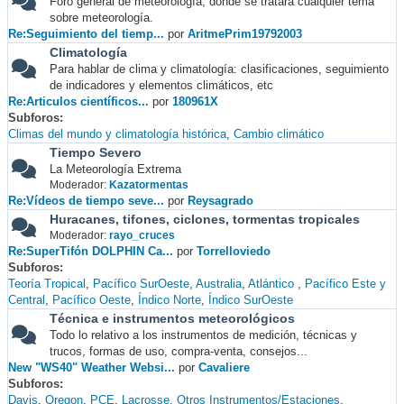
Foro general de meteorología, donde se tratará cualquier tema
sobre meteorología.
Re:Seguimiento del tiemp...
por
AritmePrim19792003
Climatología
Para hablar de clima y climatología: clasificaciones, seguimiento
de indicadores y elementos climáticos, etc
Re:Articulos científicos...
por
180961X
Subforos
Climas del mundo y climatología histórica
Cambio climático
Tiempo Severo
La Meteorología Extrema
Moderador:
Kazatormentas
Re:Vídeos de tiempo seve...
por
Reysagrado
Huracanes, tifones, ciclones, tormentas tropicales
Moderador:
rayo_cruces
Re:SuperTifón DOLPHIN Ca...
por
Torrelloviedo
Subforos
Teoría Tropical
Pacífico SurOeste
Australia
Atlántico
Pacífico Este y
Central
Pacífico Oeste
Índico Norte
Índico SurOeste
Técnica e instrumentos meteorológicos
Todo lo relativo a los instrumentos de medición, técnicas y
trucos, formas de uso, compra-venta, consejos...
New "WS40" Weather Websi...
por
Cavaliere
Subforos
Davis
Oregon
PCE
Lacrosse
Otros Instrumentos/Estaciones