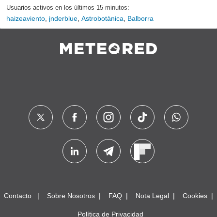
Usuarios activos en los últimos 15 minutos:
haizeaviento
,
jnderblue
,
Astrobotànica
,
Balborra
Contacto
Sobre Nosotros
FAQ
Nota Legal
Cookies
Política de Privacidad