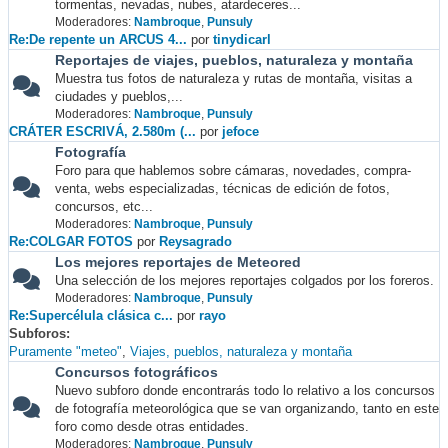
tormentas, nevadas, nubes, atardeceres...
Moderadores:
Nambroque
,
Punsuly
Re:De repente un ARCUS 4...
por
tinydicarl
Reportajes de viajes, pueblos, naturaleza y montaña
Muestra tus fotos de naturaleza y rutas de montaña, visitas a
ciudades y pueblos,...
Moderadores:
Nambroque
,
Punsuly
CRÁTER ESCRIVÁ, 2.580m (...
por
jefoce
Fotografía
Foro para que hablemos sobre cámaras, novedades, compra-
venta, webs especializadas, técnicas de edición de fotos,
concursos, etc...
Moderadores:
Nambroque
,
Punsuly
Re:COLGAR FOTOS
por
Reysagrado
Los mejores reportajes de Meteored
Una selección de los mejores reportajes colgados por los foreros.
Moderadores:
Nambroque
,
Punsuly
Re:Supercélula clásica c...
por
rayo
Subforos
Puramente "meteo"
Viajes, pueblos, naturaleza y montaña
Concursos fotográficos
Nuevo subforo donde encontrarás todo lo relativo a los concursos
de fotografía meteorológica que se van organizando, tanto en este
foro como desde otras entidades.
Moderadores:
Nambroque
,
Punsuly