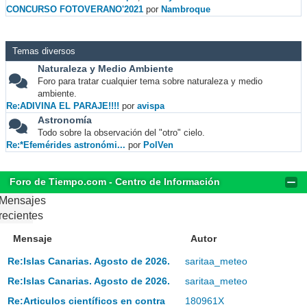
CONCURSO FOTOVERANO'2021
por
Nambroque
Temas diversos
Naturaleza y Medio Ambiente
Foro para tratar cualquier tema sobre naturaleza y medio
ambiente.
Re:ADIVINA EL PARAJE!!!!
por
avispa
Astronomía
Todo sobre la observación del "otro" cielo.
Re:*Efemérides astronómi...
por
PolVen
Foro de Tiempo.com - Centro de Información
Mensajes
recientes
Mensaje
Autor
Re:Islas Canarias. Agosto de 2026.
saritaa_meteo
Re:Islas Canarias. Agosto de 2026.
saritaa_meteo
Re:Articulos científicos en contra
180961X