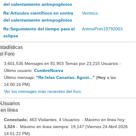
del calentamiento antropogénico
Re:Articulos científicos en contra
Ventisco
del calentamiento antropogénico
Re:Seguimiento del tiempo para el
AritmePrim19792003
eclipse
stadísticas
el Foro
3,601,535 Mensajes en 81,903 Temas por 23,215 Usuarios -
Último usuario:
CumbreNueva
Último mensaje:
"
Re:Islas Canarias. Agost...
"
(
Hoy
a las
14:00:16 PM)
Ver los mensajes más recientes del foro.
Usuarios
en línea
Conectado:
463 Visitantes, 4 Usuarios - Máximo en linea hoy:
1,524
- Máximo en linea siempre: 19,147 (Viernes 24 Abril 2026
14:01:22 PM)