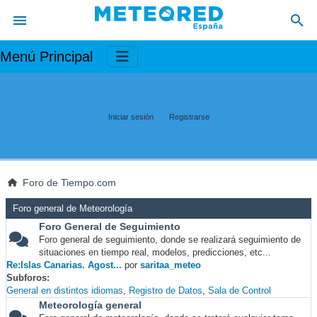
Menú Principal
Iniciar sesión
Registrarse
Foro de Tiempo.com
Foro general de Meteorología
Foro General de Seguimiento
Foro general de seguimiento, donde se realizará seguimiento de
situaciones en tiempo real, modelos, predicciones, etc...
Re:Islas Canarias. Agost...
por
saritaa_meteo
Subforos
General en distintos idiomas
Registro de Datos
Sala de Control
Meteorología general