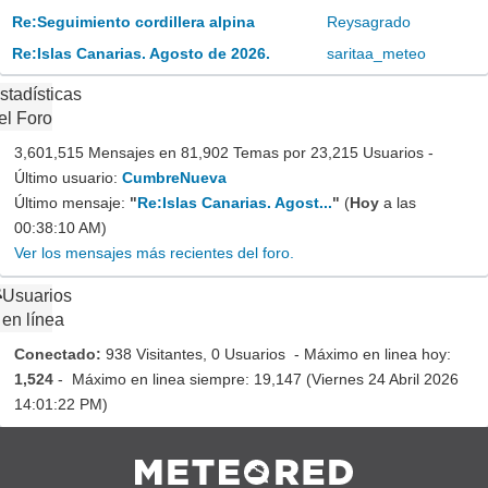
Re:Seguimiento cordillera alpina
Reysagrado
Re:Islas Canarias. Agosto de 2026.
saritaa_meteo
stadísticas
el Foro
3,601,515 Mensajes en 81,902 Temas por 23,215 Usuarios -
Último usuario:
CumbreNueva
Último mensaje:
"
Re:Islas Canarias. Agost...
"
(
Hoy
a las
00:38:10 AM)
Ver los mensajes más recientes del foro.
Usuarios
en línea
Conectado:
938 Visitantes, 0 Usuarios - Máximo en linea hoy:
1,524
- Máximo en linea siempre: 19,147 (Viernes 24 Abril 2026
14:01:22 PM)