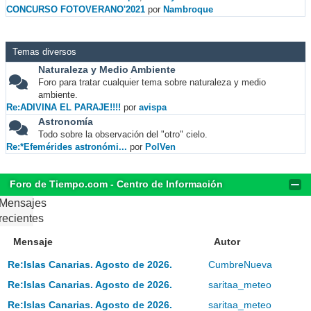
CONCURSO FOTOVERANO'2021
por
Nambroque
Temas diversos
Naturaleza y Medio Ambiente
Foro para tratar cualquier tema sobre naturaleza y medio
ambiente.
Re:ADIVINA EL PARAJE!!!!
por
avispa
Astronomía
Todo sobre la observación del "otro" cielo.
Re:*Efemérides astronómi...
por
PolVen
Foro de Tiempo.com - Centro de Información
Mensajes
recientes
Mensaje
Autor
Re:Islas Canarias. Agosto de 2026.
CumbreNueva
Re:Islas Canarias. Agosto de 2026.
saritaa_meteo
Re:Islas Canarias. Agosto de 2026.
saritaa_meteo