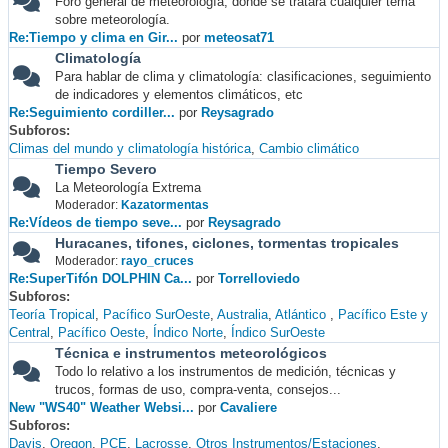
Foro general de meteorología, donde se tratará cualquier tema
sobre meteorología.
Re:Tiempo y clima en Gir...
por
meteosat71
Climatología
Para hablar de clima y climatología: clasificaciones, seguimiento
de indicadores y elementos climáticos, etc
Re:Seguimiento cordiller...
por
Reysagrado
Subforos
Climas del mundo y climatología histórica
Cambio climático
Tiempo Severo
La Meteorología Extrema
Moderador:
Kazatormentas
Re:Vídeos de tiempo seve...
por
Reysagrado
Huracanes, tifones, ciclones, tormentas tropicales
Moderador:
rayo_cruces
Re:SuperTifón DOLPHIN Ca...
por
Torrelloviedo
Subforos
Teoría Tropical
Pacífico SurOeste
Australia
Atlántico
Pacífico Este y
Central
Pacífico Oeste
Índico Norte
Índico SurOeste
Técnica e instrumentos meteorológicos
Todo lo relativo a los instrumentos de medición, técnicas y
trucos, formas de uso, compra-venta, consejos...
New "WS40" Weather Websi...
por
Cavaliere
Subforos
Davis
Oregon
PCE
Lacrosse
Otros Instrumentos/Estaciones