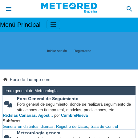
Menú Principal
Iniciar sesión
Registrarse
Foro de Tiempo.com
Foro general de Meteorología
Foro General de Seguimiento
Foro general de seguimiento, donde se realizará seguimiento de
situaciones en tiempo real, modelos, predicciones, etc...
Re:Islas Canarias. Agost...
por
CumbreNueva
Subforos
General en distintos idiomas
Registro de Datos
Sala de Control
Meteorología general