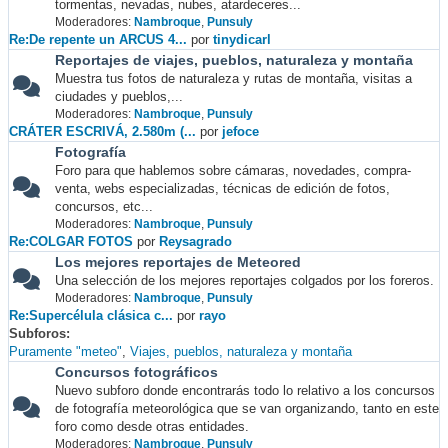
tormentas, nevadas, nubes, atardeceres...
Moderadores:
Nambroque
,
Punsuly
Re:De repente un ARCUS 4...
por
tinydicarl
Reportajes de viajes, pueblos, naturaleza y montaña
Muestra tus fotos de naturaleza y rutas de montaña, visitas a
ciudades y pueblos,...
Moderadores:
Nambroque
,
Punsuly
CRÁTER ESCRIVÁ, 2.580m (...
por
jefoce
Fotografía
Foro para que hablemos sobre cámaras, novedades, compra-
venta, webs especializadas, técnicas de edición de fotos,
concursos, etc...
Moderadores:
Nambroque
,
Punsuly
Re:COLGAR FOTOS
por
Reysagrado
Los mejores reportajes de Meteored
Una selección de los mejores reportajes colgados por los foreros.
Moderadores:
Nambroque
,
Punsuly
Re:Supercélula clásica c...
por
rayo
Subforos
Puramente "meteo"
Viajes, pueblos, naturaleza y montaña
Concursos fotográficos
Nuevo subforo donde encontrarás todo lo relativo a los concursos
de fotografía meteorológica que se van organizando, tanto en este
foro como desde otras entidades.
Moderadores:
Nambroque
,
Punsuly