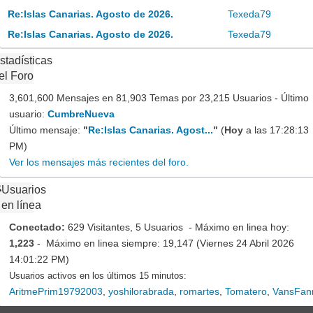
Re:Islas Canarias. Agosto de 2026.
Texeda79
Re:Islas Canarias. Agosto de 2026.
Texeda79
stadísticas
el Foro
3,601,600 Mensajes en 81,903 Temas por 23,215 Usuarios - Último
usuario:
CumbreNueva
Último mensaje:
"
Re:Islas Canarias. Agost...
"
(
Hoy
a las 17:28:13
PM)
Ver los mensajes más recientes del foro.
Usuarios
en línea
Conectado:
629 Visitantes, 5 Usuarios - Máximo en linea hoy:
1,223
- Máximo en linea siempre: 19,147 (Viernes 24 Abril 2026
14:01:22 PM)
Usuarios activos en los últimos 15 minutos:
AritmePrim19792003
,
yoshilorabrada
,
romartes
,
Tomatero
,
VansFan