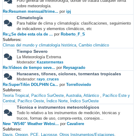
Foro general de meteorología, donde se tratará cualquier tema
sobre meteorología.
Re:Resumen mensual/trime...
por
ipj
Climatología
Para hablar de clima y climatología: clasificaciones, seguimiento
de indicadores y elementos climáticos, etc
Re:¿Se debe esta ola de ...
por
Roberto_F_S
Subforos
Climas del mundo y climatología histórica
Cambio climático
Tiempo Severo
La Meteorología Extrema
Moderador:
Kazatormentas
Re:Vídeos de tiempo seve...
por
Reysagrado
Huracanes, tifones, ciclones, tormentas tropicales
Moderador:
rayo_cruces
Re:SuperTifón DOLPHIN Ca...
por
Torrelloviedo
Subforos
Teoría Tropical
Pacífico SurOeste
Australia
Atlántico
Pacífico Este y
Central
Pacífico Oeste
Índico Norte
Índico SurOeste
Técnica e instrumentos meteorológicos
Todo lo relativo a los instrumentos de medición, técnicas y
trucos, formas de uso, compra-venta, consejos...
New "WS40" Weather Websi...
por
Cavaliere
Subforos
Davis
Oregon
PCE
Lacrosse
Otros Instrumentos/Estaciones