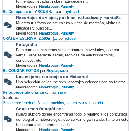
tormentas, nevadas, nubes, atardeceres...
Moderadores:
Nambroque
,
Punsuly
Re:De repente un ARCUS 4...
por
tinydicarl
Reportajes de viajes, pueblos, naturaleza y montaña
Muestra tus fotos de naturaleza y rutas de montaña, visitas a
ciudades y pueblos,...
Moderadores:
Nambroque
,
Punsuly
CRÁTER ESCRIVÁ, 2.580m (...
por
jefoce
Fotografía
Foro para que hablemos sobre cámaras, novedades, compra-
venta, webs especializadas, técnicas de edición de fotos,
concursos, etc...
Moderadores:
Nambroque
,
Punsuly
Re:COLGAR FOTOS
por
Reysagrado
Los mejores reportajes de Meteored
Una selección de los mejores reportajes colgados por los foreros.
Moderadores:
Nambroque
,
Punsuly
Re:Supercélula clásica c...
por
rayo
Subforos
Puramente "meteo"
Viajes, pueblos, naturaleza y montaña
Concursos fotográficos
Nuevo subforo donde encontrarás todo lo relativo a los concursos
de fotografía meteorológica que se van organizando, tanto en este
foro como desde otras entidades.
Moderadores:
Nambroque
,
Punsuly