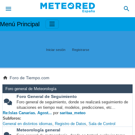
Menú Principal
Iniciar sesión
Registrarse
Foro de Tiempo.com
Foro general de Meteorología
Foro General de Seguimiento
Foro general de seguimiento, donde se realizará seguimiento de
situaciones en tiempo real, modelos, predicciones, etc...
Re:Islas Canarias. Agost...
por
saritaa_meteo
Subforos
General en distintos idiomas
Registro de Datos
Sala de Control
Meteorología general