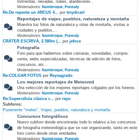
tormentas, nevadas, nubes, atardeceres...
Moderadores:
Nambroque
,
Punsuly
Re:De repente un ARCUS 4...
por
tinydicarl
Reportajes de viajes, pueblos, naturaleza y montaña
Muestra tus fotos de naturaleza y rutas de montaña, visitas a
ciudades y pueblos,...
Moderadores:
Nambroque
,
Punsuly
CRÁTER ESCRIVÁ, 2.580m (...
por
jefoce
Fotografía
Foro para que hablemos sobre cámaras, novedades, compra-
venta, webs especializadas, técnicas de edición de fotos,
concursos, etc...
Moderadores:
Nambroque
,
Punsuly
Re:COLGAR FOTOS
por
Reysagrado
Los mejores reportajes de Meteored
Una selección de los mejores reportajes colgados por los foreros.
Moderadores:
Nambroque
,
Punsuly
Re:Supercélula clásica c...
por
rayo
Subforos
Puramente "meteo"
Viajes, pueblos, naturaleza y montaña
Concursos fotográficos
Nuevo subforo donde encontrarás todo lo relativo a los concursos
de fotografía meteorológica que se van organizando, tanto en este
foro como desde otras entidades.
Moderadores:
Nambroque
,
Punsuly