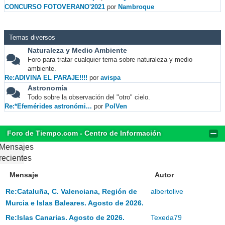
CONCURSO FOTOVERANO'2021
por
Nambroque
Temas diversos
Naturaleza y Medio Ambiente
Foro para tratar cualquier tema sobre naturaleza y medio
ambiente.
Re:ADIVINA EL PARAJE!!!!
por
avispa
Astronomía
Todo sobre la observación del "otro" cielo.
Re:*Efemérides astronómi...
por
PolVen
Foro de Tiempo.com - Centro de Información
Mensajes
recientes
Mensaje
Autor
Re:Cataluña, C. Valenciana, Región de
albertolive
Murcia e Islas Baleares. Agosto de 2026.
Re:Islas Canarias. Agosto de 2026.
Texeda79