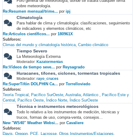
Foro general de meteorología, donde se tratará cualquier tema
sobre meteorología.
Re:Resumen mensual/trime...
por
ipj
Climatología
Para hablar de clima y climatología: clasificaciones, seguimiento
de indicadores y elementos climáticos, etc
Re:Articulos científicos...
por
180961X
Subforos
Climas del mundo y climatología histórica
Cambio climático
Tiempo Severo
La Meteorología Extrema
Moderador:
Kazatormentas
Re:Vídeos de tiempo seve...
por
Reysagrado
Huracanes, tifones, ciclones, tormentas tropicales
Moderador:
rayo_cruces
Re:SuperTifón DOLPHIN Ca...
por
Torrelloviedo
Subforos
Teoría Tropical
Pacífico SurOeste
Australia
Atlántico
Pacífico Este y
Central
Pacífico Oeste
Índico Norte
Índico SurOeste
Técnica e instrumentos meteorológicos
Todo lo relativo a los instrumentos de medición, técnicas y
trucos, formas de uso, compra-venta, consejos...
New "WS40" Weather Websi...
por
Cavaliere
Subforos
Davis
Oregon
PCE
Lacrosse
Otros Instrumentos/Estaciones