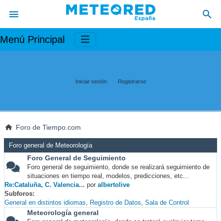
Menú Principal
Iniciar sesión
Registrarse
Foro de Tiempo.com
Foro general de Meteorología
Foro General de Seguimiento
Foro general de seguimiento, donde se realizará seguimiento de
situaciones en tiempo real, modelos, predicciones, etc...
Re:Cataluña, C. Valencia...
por
albertolive
Subforos
General en distintos idiomas
Registro de Datos
Sala de Control
Meteorología general