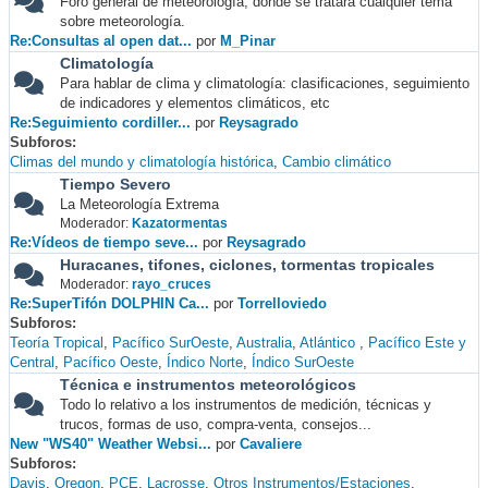
Foro general de meteorología, donde se tratará cualquier tema
sobre meteorología.
Re:Consultas al open dat...
por
M_Pinar
Climatología
Para hablar de clima y climatología: clasificaciones, seguimiento
de indicadores y elementos climáticos, etc
Re:Seguimiento cordiller...
por
Reysagrado
Subforos
Climas del mundo y climatología histórica
Cambio climático
Tiempo Severo
La Meteorología Extrema
Moderador:
Kazatormentas
Re:Vídeos de tiempo seve...
por
Reysagrado
Huracanes, tifones, ciclones, tormentas tropicales
Moderador:
rayo_cruces
Re:SuperTifón DOLPHIN Ca...
por
Torrelloviedo
Subforos
Teoría Tropical
Pacífico SurOeste
Australia
Atlántico
Pacífico Este y
Central
Pacífico Oeste
Índico Norte
Índico SurOeste
Técnica e instrumentos meteorológicos
Todo lo relativo a los instrumentos de medición, técnicas y
trucos, formas de uso, compra-venta, consejos...
New "WS40" Weather Websi...
por
Cavaliere
Subforos
Davis
Oregon
PCE
Lacrosse
Otros Instrumentos/Estaciones