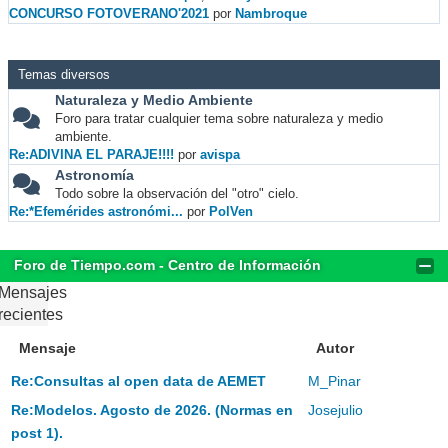
CONCURSO FOTOVERANO'2021
por
Nambroque
Temas diversos
Naturaleza y Medio Ambiente
Foro para tratar cualquier tema sobre naturaleza y medio
ambiente.
Re:ADIVINA EL PARAJE!!!!
por
avispa
Astronomía
Todo sobre la observación del "otro" cielo.
Re:*Efemérides astronómi...
por
PolVen
Foro de Tiempo.com - Centro de Información
Mensajes
recientes
Mensaje
Autor
Re:Consultas al open data de AEMET
M_Pinar
Re:Modelos. Agosto de 2026. (Normas en
Josejulio
post 1).