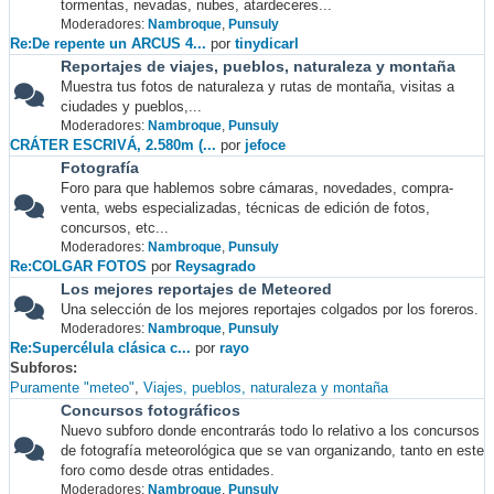
tormentas, nevadas, nubes, atardeceres...
Moderadores:
Nambroque
,
Punsuly
Re:De repente un ARCUS 4...
por
tinydicarl
Reportajes de viajes, pueblos, naturaleza y montaña
Muestra tus fotos de naturaleza y rutas de montaña, visitas a
ciudades y pueblos,...
Moderadores:
Nambroque
,
Punsuly
CRÁTER ESCRIVÁ, 2.580m (...
por
jefoce
Fotografía
Foro para que hablemos sobre cámaras, novedades, compra-
venta, webs especializadas, técnicas de edición de fotos,
concursos, etc...
Moderadores:
Nambroque
,
Punsuly
Re:COLGAR FOTOS
por
Reysagrado
Los mejores reportajes de Meteored
Una selección de los mejores reportajes colgados por los foreros.
Moderadores:
Nambroque
,
Punsuly
Re:Supercélula clásica c...
por
rayo
Subforos
Puramente "meteo"
Viajes, pueblos, naturaleza y montaña
Concursos fotográficos
Nuevo subforo donde encontrarás todo lo relativo a los concursos
de fotografía meteorológica que se van organizando, tanto en este
foro como desde otras entidades.
Moderadores:
Nambroque
,
Punsuly