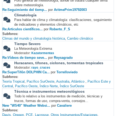
Foro general de meteorología, donde se tratará cualquier tema
sobre meteorología.
Re:Seguimiento del tiemp...
por
AritmePrim19792003
Climatología
Para hablar de clima y climatología: clasificaciones, seguimiento
de indicadores y elementos climáticos, etc
Re:Articulos científicos...
por
Roberto_F_S
Subforos
Climas del mundo y climatología histórica
Cambio climático
Tiempo Severo
La Meteorología Extrema
Moderador:
Kazatormentas
Re:Vídeos de tiempo seve...
por
Reysagrado
Huracanes, tifones, ciclones, tormentas tropicales
Moderador:
rayo_cruces
Re:SuperTifón DOLPHIN Ca...
por
Torrelloviedo
Subforos
Teoría Tropical
Pacífico SurOeste
Australia
Atlántico
Pacífico Este y
Central
Pacífico Oeste
Índico Norte
Índico SurOeste
Técnica e instrumentos meteorológicos
Todo lo relativo a los instrumentos de medición, técnicas y
trucos, formas de uso, compra-venta, consejos...
New "WS40" Weather Websi...
por
Cavaliere
Subforos
Davis
Oregon
PCE
Lacrosse
Otros Instrumentos/Estaciones