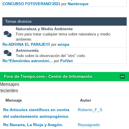
CONCURSO FOTOVERANO'2021
por
Nambroque
Temas diversos
Naturaleza y Medio Ambiente
Foro para tratar cualquier tema sobre naturaleza y medio
ambiente.
Re:ADIVINA EL PARAJE!!!!
por
avispa
Astronomía
Todo sobre la observación del "otro" cielo.
Re:*Efemérides astronómi...
por
PolVen
Foro de Tiempo.com - Centro de Información
Mensajes
recientes
Mensaje
Autor
Re:Articulos científicos en contra
Roberto_F_S
del calentamiento antropogénico
Re:Navarra, La Rioja y Aragón.
Reysagrado