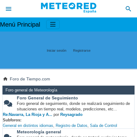
Menú Principal
Iniciar sesión
Registrarse
Foro de Tiempo.com
Foro general de Meteorología
Foro General de Seguimiento
Foro general de seguimiento, donde se realizará seguimiento de
situaciones en tiempo real, modelos, predicciones, etc...
Re:Navarra, La Rioja y A...
por
Reysagrado
Subforos
General en distintos idiomas
Registro de Datos
Sala de Control
Meteorología general