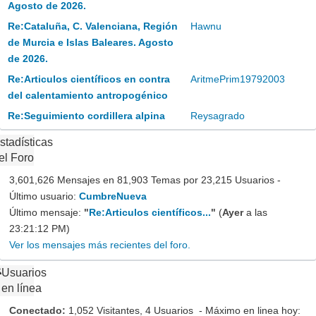
Agosto de 2026.
Re:Cataluña, C. Valenciana, Región
Hawnu
de Murcia e Islas Baleares. Agosto
de 2026.
Re:Articulos científicos en contra
AritmePrim19792003
del calentamiento antropogénico
Re:Seguimiento cordillera alpina
Reysagrado
stadísticas
el Foro
3,601,626 Mensajes en 81,903 Temas por 23,215 Usuarios -
Último usuario:
CumbreNueva
Último mensaje:
"
Re:Articulos científicos...
"
(
Ayer
a las
23:21:12 PM)
Ver los mensajes más recientes del foro.
Usuarios
en línea
Conectado:
1,052 Visitantes, 4 Usuarios - Máximo en linea hoy: