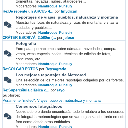
tormentas, nevadas, nubes, atardeceres...
Moderadores:
Nambroque
,
Punsuly
Re:De repente un ARCUS 4...
por
tinydicarl
Reportajes de viajes, pueblos, naturaleza y montaña
Muestra tus fotos de naturaleza y rutas de montaña, visitas a
ciudades y pueblos,...
Moderadores:
Nambroque
,
Punsuly
CRÁTER ESCRIVÁ, 2.580m (...
por
jefoce
Fotografía
Foro para que hablemos sobre cámaras, novedades, compra-
venta, webs especializadas, técnicas de edición de fotos,
concursos, etc...
Moderadores:
Nambroque
,
Punsuly
Re:COLGAR FOTOS
por
Reysagrado
Los mejores reportajes de Meteored
Una selección de los mejores reportajes colgados por los foreros.
Moderadores:
Nambroque
,
Punsuly
Re:Supercélula clásica c...
por
rayo
Subforos
Puramente "meteo"
Viajes, pueblos, naturaleza y montaña
Concursos fotográficos
Nuevo subforo donde encontrarás todo lo relativo a los concursos
de fotografía meteorológica que se van organizando, tanto en este
foro como desde otras entidades.
Moderadores:
Nambroque
,
Punsuly