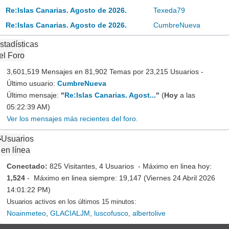
Re:Islas Canarias. Agosto de 2026.
Texeda79
Re:Islas Canarias. Agosto de 2026.
CumbreNueva
stadísticas
el Foro
3,601,519 Mensajes en 81,902 Temas por 23,215 Usuarios -
Último usuario:
CumbreNueva
Último mensaje:
"
Re:Islas Canarias. Agost...
"
(
Hoy
a las
05:22:39 AM)
Ver los mensajes más recientes del foro.
Usuarios
en línea
Conectado:
825 Visitantes, 4 Usuarios - Máximo en linea hoy:
1,524
- Máximo en linea siempre: 19,147 (Viernes 24 Abril 2026
14:01:22 PM)
Usuarios activos en los últimos 15 minutos:
Noainmeteo
,
GLACIALJM
,
luscofusco
,
albertolive