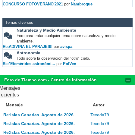
CONCURSO FOTOVERANO'2021
por
Nambroque
Temas diversos
Naturaleza y Medio Ambiente
Foro para tratar cualquier tema sobre naturaleza y medio
ambiente.
Re:ADIVINA EL PARAJE!!!!
por
avispa
Astronomía
Todo sobre la observación del "otro" cielo.
Re:*Efemérides astronómi...
por
PolVen
Foro de Tiempo.com - Centro de Información
Mensajes
recientes
Mensaje
Autor
Re:Islas Canarias. Agosto de 2026.
Texeda79
Re:Islas Canarias. Agosto de 2026.
Texeda79
Re:Islas Canarias. Agosto de 2026.
Texeda79