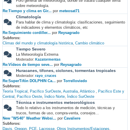
Foro general de meteorología, donde se tratará cualquier tema
sobre meteorología.
Re:Tiempo y clima en Gir...
por
meteosat71
Climatología
Para hablar de clima y climatología: clasificaciones, seguimiento
de indicadores y elementos climáticos, etc
Re:Seguimiento cordiller...
por
Reysagrado
Subforos
Climas del mundo y climatología histórica
Cambio climático
Tiempo Severo
La Meteorología Extrema
Moderador:
Kazatormentas
Re:Vídeos de tiempo seve...
por
Reysagrado
Huracanes, tifones, ciclones, tormentas tropicales
Moderador:
rayo_cruces
Re:SuperTifón DOLPHIN Ca...
por
Torrelloviedo
Subforos
Teoría Tropical
Pacífico SurOeste
Australia
Atlántico
Pacífico Este y
Central
Pacífico Oeste
Índico Norte
Índico SurOeste
Técnica e instrumentos meteorológicos
Todo lo relativo a los instrumentos de medición, técnicas y
trucos, formas de uso, compra-venta, consejos...
New "WS40" Weather Websi...
por
Cavaliere
Subforos
Davis
Oregon
PCE
Lacrosse
Otros Instrumentos/Estaciones