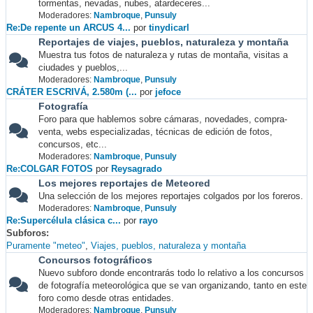
tormentas, nevadas, nubes, atardeceres...
Moderadores:
Nambroque
,
Punsuly
Re:De repente un ARCUS 4...
por
tinydicarl
Reportajes de viajes, pueblos, naturaleza y montaña
Muestra tus fotos de naturaleza y rutas de montaña, visitas a
ciudades y pueblos,...
Moderadores:
Nambroque
,
Punsuly
CRÁTER ESCRIVÁ, 2.580m (...
por
jefoce
Fotografía
Foro para que hablemos sobre cámaras, novedades, compra-
venta, webs especializadas, técnicas de edición de fotos,
concursos, etc...
Moderadores:
Nambroque
,
Punsuly
Re:COLGAR FOTOS
por
Reysagrado
Los mejores reportajes de Meteored
Una selección de los mejores reportajes colgados por los foreros.
Moderadores:
Nambroque
,
Punsuly
Re:Supercélula clásica c...
por
rayo
Subforos
Puramente "meteo"
Viajes, pueblos, naturaleza y montaña
Concursos fotográficos
Nuevo subforo donde encontrarás todo lo relativo a los concursos
de fotografía meteorológica que se van organizando, tanto en este
foro como desde otras entidades.
Moderadores:
Nambroque
,
Punsuly