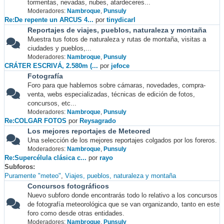
tormentas, nevadas, nubes, atardeceres...
Moderadores:
Nambroque
,
Punsuly
Re:De repente un ARCUS 4...
por
tinydicarl
Reportajes de viajes, pueblos, naturaleza y montaña
Muestra tus fotos de naturaleza y rutas de montaña, visitas a
ciudades y pueblos,...
Moderadores:
Nambroque
,
Punsuly
CRÁTER ESCRIVÁ, 2.580m (...
por
jefoce
Fotografía
Foro para que hablemos sobre cámaras, novedades, compra-
venta, webs especializadas, técnicas de edición de fotos,
concursos, etc...
Moderadores:
Nambroque
,
Punsuly
Re:COLGAR FOTOS
por
Reysagrado
Los mejores reportajes de Meteored
Una selección de los mejores reportajes colgados por los foreros.
Moderadores:
Nambroque
,
Punsuly
Re:Supercélula clásica c...
por
rayo
Subforos
Puramente "meteo"
Viajes, pueblos, naturaleza y montaña
Concursos fotográficos
Nuevo subforo donde encontrarás todo lo relativo a los concursos
de fotografía meteorológica que se van organizando, tanto en este
foro como desde otras entidades.
Moderadores:
Nambroque
,
Punsuly