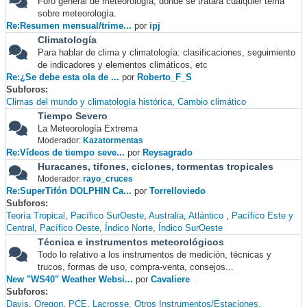
Foro general de meteorología, donde se tratará cualquier tema
sobre meteorología.
Re:Resumen mensual/trime...
por
ipj
Climatología
Para hablar de clima y climatología: clasificaciones, seguimiento
de indicadores y elementos climáticos, etc
Re:¿Se debe esta ola de ...
por
Roberto_F_S
Subforos
Climas del mundo y climatología histórica
Cambio climático
Tiempo Severo
La Meteorología Extrema
Moderador:
Kazatormentas
Re:Vídeos de tiempo seve...
por
Reysagrado
Huracanes, tifones, ciclones, tormentas tropicales
Moderador:
rayo_cruces
Re:SuperTifón DOLPHIN Ca...
por
Torrelloviedo
Subforos
Teoría Tropical
Pacífico SurOeste
Australia
Atlántico
Pacífico Este y
Central
Pacífico Oeste
Índico Norte
Índico SurOeste
Técnica e instrumentos meteorológicos
Todo lo relativo a los instrumentos de medición, técnicas y
trucos, formas de uso, compra-venta, consejos...
New "WS40" Weather Websi...
por
Cavaliere
Subforos
Davis
Oregon
PCE
Lacrosse
Otros Instrumentos/Estaciones