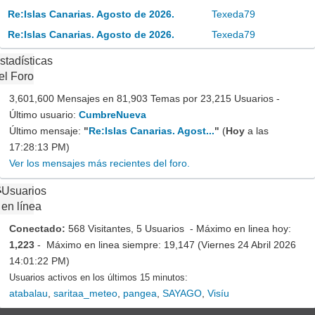
Re:Islas Canarias. Agosto de 2026.
Texeda79
Re:Islas Canarias. Agosto de 2026.
Texeda79
stadísticas
el Foro
3,601,600 Mensajes en 81,903 Temas por 23,215 Usuarios -
Último usuario:
CumbreNueva
Último mensaje:
"
Re:Islas Canarias. Agost...
"
(
Hoy
a las
17:28:13 PM)
Ver los mensajes más recientes del foro.
Usuarios
en línea
Conectado:
568 Visitantes, 5 Usuarios - Máximo en linea hoy:
1,223
- Máximo en linea siempre: 19,147 (Viernes 24 Abril 2026
14:01:22 PM)
Usuarios activos en los últimos 15 minutos:
atabalau
,
saritaa_meteo
,
pangea
,
SAYAGO
,
Visíu