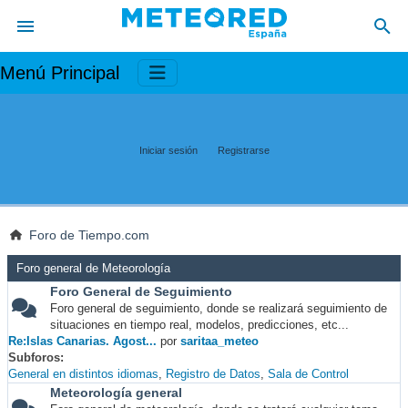
Menú Principal
Iniciar sesión
Registrarse
Foro de Tiempo.com
Foro general de Meteorología
Foro General de Seguimiento
Foro general de seguimiento, donde se realizará seguimiento de
situaciones en tiempo real, modelos, predicciones, etc...
Re:Islas Canarias. Agost...
por
saritaa_meteo
Subforos
General en distintos idiomas
Registro de Datos
Sala de Control
Meteorología general