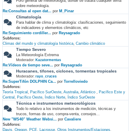
Foro general de meteorología, donde se tratará cualquier tema
sobre meteorología.
Re:Consultas al open dat...
por
M_Pinar
Climatología
Para hablar de clima y climatología: clasificaciones, seguimiento
de indicadores y elementos climáticos, etc
Re:Seguimiento cordiller...
por
Reysagrado
Subforos
Climas del mundo y climatología histórica
Cambio climático
Tiempo Severo
La Meteorología Extrema
Moderador:
Kazatormentas
Re:Vídeos de tiempo seve...
por
Reysagrado
Huracanes, tifones, ciclones, tormentas tropicales
Moderador:
rayo_cruces
Re:SuperTifón DOLPHIN Ca...
por
Torrelloviedo
Subforos
Teoría Tropical
Pacífico SurOeste
Australia
Atlántico
Pacífico Este y
Central
Pacífico Oeste
Índico Norte
Índico SurOeste
Técnica e instrumentos meteorológicos
Todo lo relativo a los instrumentos de medición, técnicas y
trucos, formas de uso, compra-venta, consejos...
New "WS40" Weather Websi...
por
Cavaliere
Subforos
Davis
Oregon
PCE
Lacrosse
Otros Instrumentos/Estaciones