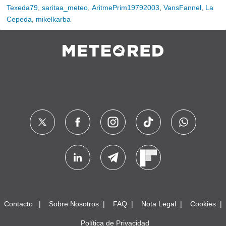
Texeda79
,
saritaa_meteo
,
AritmePrim19792003
,
VansFannel
,
La
Cepeda
,
mikelkarba
Contacto
Sobre Nosotros
FAQ
Nota Legal
Cookies
Política de Privacidad