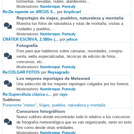
tormentas, nevadas, nubes, atardeceres...
Moderadores:
Nambroque
,
Punsuly
Re:De repente un ARCUS 4...
por
tinydicarl
Reportajes de viajes, pueblos, naturaleza y montaña
Muestra tus fotos de naturaleza y rutas de montaña, visitas a
ciudades y pueblos,...
Moderadores:
Nambroque
,
Punsuly
CRÁTER ESCRIVÁ, 2.580m (...
por
jefoce
Fotografía
Foro para que hablemos sobre cámaras, novedades, compra-
venta, webs especializadas, técnicas de edición de fotos,
concursos, etc...
Moderadores:
Nambroque
,
Punsuly
Re:COLGAR FOTOS
por
Reysagrado
Los mejores reportajes de Meteored
Una selección de los mejores reportajes colgados por los foreros.
Moderadores:
Nambroque
,
Punsuly
Re:Supercélula clásica c...
por
rayo
Subforos
Puramente "meteo"
Viajes, pueblos, naturaleza y montaña
Concursos fotográficos
Nuevo subforo donde encontrarás todo lo relativo a los concursos
de fotografía meteorológica que se van organizando, tanto en este
foro como desde otras entidades.
Moderadores:
Nambroque
,
Punsuly