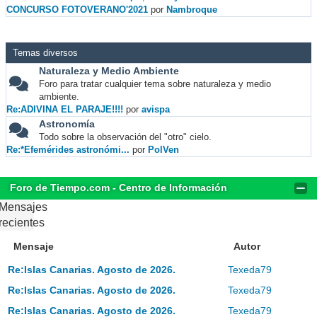
CONCURSO FOTOVERANO'2021
por
Nambroque
Temas diversos
Naturaleza y Medio Ambiente
Foro para tratar cualquier tema sobre naturaleza y medio
ambiente.
Re:ADIVINA EL PARAJE!!!!
por
avispa
Astronomía
Todo sobre la observación del "otro" cielo.
Re:*Efemérides astronómi...
por
PolVen
Foro de Tiempo.com - Centro de Información
Mensajes
recientes
Mensaje
Autor
Re:Islas Canarias. Agosto de 2026.
Texeda79
Re:Islas Canarias. Agosto de 2026.
Texeda79
Re:Islas Canarias. Agosto de 2026.
Texeda79