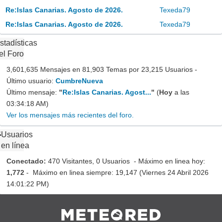
Re:Islas Canarias. Agosto de 2026.
Texeda79
Re:Islas Canarias. Agosto de 2026.
Texeda79
stadísticas
el Foro
3,601,635 Mensajes en 81,903 Temas por 23,215 Usuarios -
Último usuario:
CumbreNueva
Último mensaje:
"
Re:Islas Canarias. Agost...
"
(
Hoy
a las
03:34:18 AM)
Ver los mensajes más recientes del foro.
Usuarios
en línea
Conectado:
470 Visitantes, 0 Usuarios - Máximo en linea hoy:
1,772
- Máximo en linea siempre: 19,147 (Viernes 24 Abril 2026
14:01:22 PM)