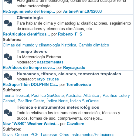
Foro general de meteorología, donde se tratará cualquier tema
sobre meteorología.
Re:Seguimiento del tiemp...
por
AritmePrim19792003
Climatología
Para hablar de clima y climatología: clasificaciones, seguimiento
de indicadores y elementos climáticos, etc
Re:Articulos científicos...
por
Roberto_F_S
Subforos
Climas del mundo y climatología histórica
Cambio climático
Tiempo Severo
La Meteorología Extrema
Moderador:
Kazatormentas
Re:Vídeos de tiempo seve...
por
Reysagrado
Huracanes, tifones, ciclones, tormentas tropicales
Moderador:
rayo_cruces
Re:SuperTifón DOLPHIN Ca...
por
Torrelloviedo
Subforos
Teoría Tropical
Pacífico SurOeste
Australia
Atlántico
Pacífico Este y
Central
Pacífico Oeste
Índico Norte
Índico SurOeste
Técnica e instrumentos meteorológicos
Todo lo relativo a los instrumentos de medición, técnicas y
trucos, formas de uso, compra-venta, consejos...
New "WS40" Weather Websi...
por
Cavaliere
Subforos
Davis
Oregon
PCE
Lacrosse
Otros Instrumentos/Estaciones