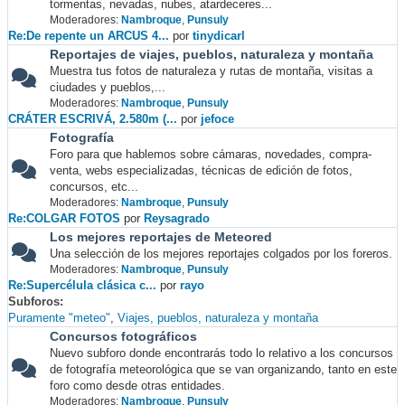
tormentas, nevadas, nubes, atardeceres...
Moderadores:
Nambroque
,
Punsuly
Re:De repente un ARCUS 4...
por
tinydicarl
Reportajes de viajes, pueblos, naturaleza y montaña
Muestra tus fotos de naturaleza y rutas de montaña, visitas a
ciudades y pueblos,...
Moderadores:
Nambroque
,
Punsuly
CRÁTER ESCRIVÁ, 2.580m (...
por
jefoce
Fotografía
Foro para que hablemos sobre cámaras, novedades, compra-
venta, webs especializadas, técnicas de edición de fotos,
concursos, etc...
Moderadores:
Nambroque
,
Punsuly
Re:COLGAR FOTOS
por
Reysagrado
Los mejores reportajes de Meteored
Una selección de los mejores reportajes colgados por los foreros.
Moderadores:
Nambroque
,
Punsuly
Re:Supercélula clásica c...
por
rayo
Subforos
Puramente "meteo"
Viajes, pueblos, naturaleza y montaña
Concursos fotográficos
Nuevo subforo donde encontrarás todo lo relativo a los concursos
de fotografía meteorológica que se van organizando, tanto en este
foro como desde otras entidades.
Moderadores:
Nambroque
,
Punsuly