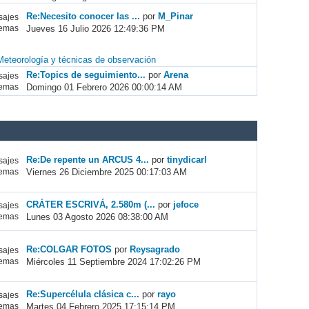
Re:Necesito conocer las ...
por
M_Pinar
ajes
Jueves 16 Julio 2026 12:49:36 PM
emas
Meteorología y técnicas de observación
Re:Topics de seguimiento...
por
Arena
ajes
Domingo 01 Febrero 2026 00:00:14 AM
emas
Re:De repente un ARCUS 4...
por
tinydicarl
ajes
Viernes 26 Diciembre 2025 00:17:03 AM
emas
CRÁTER ESCRIVÁ, 2.580m (...
por
jefoce
ajes
Lunes 03 Agosto 2026 08:38:00 AM
emas
Re:COLGAR FOTOS
por
Reysagrado
ajes
Miércoles 11 Septiembre 2024 17:02:26 PM
emas
Re:Supercélula clásica c...
por
rayo
ajes
Martes 04 Febrero 2025 17:15:14 PM
emas