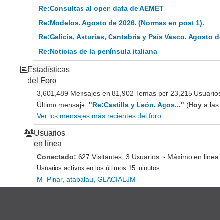
Re:Consultas al open data de AEMET
Re:Modelos. Agosto de 2026. (Normas en post 1).
Re:Galicia, Asturias, Cantabria y País Vasco. Agosto d
Re:Noticias de la península italiana
Estadísticas
del Foro
3,601,489 Mensajes en 81,902 Temas por 23,215 Usuarios 
Último mensaje:
"
Re:Castilla y León. Agos...
"
(
Hoy
a las
Ver los mensajes más recientes del foro.
Usuarios
en línea
Conectado:
627 Visitantes, 3 Usuarios - Máximo en linea
Usuarios activos en los últimos 15 minutos:
M_Pinar
,
atabalau
,
GLACIALJM