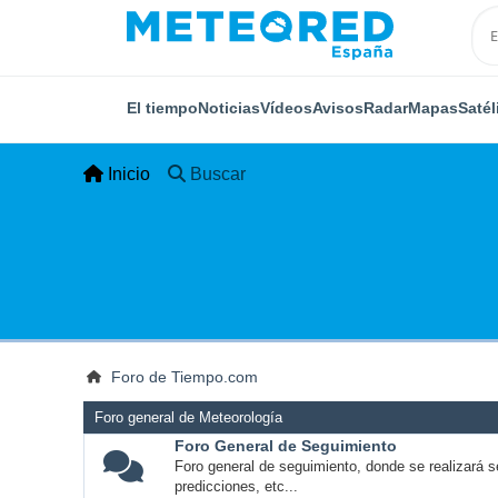
El tiempo
Noticias
Vídeos
Avisos
Radar
Mapas
Satél
Inicio
Buscar
Foro de Tiempo.com
Foro general de Meteorología
Foro General de Seguimiento
Foro general de seguimiento, donde se realizará s
predicciones, etc...