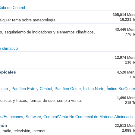
ala de Control
305,014
Mens
alquier tema sobre meteorología.
16,221
T
43,446
Mens
nes, seguimiento de indicadores y elementos climáticos,
776
T
 climático
12,974
Mens
130
T
opicales
4,520
Mens
3
T
ntico
Pacífico Este y Central
Pacífico Oeste
Índico Norte
Índico SurOeste
1,490
Mens
técnicas y trucos, formas de uso, compra-venta,
215
T
os/Estaciones
Software
Compra/Venta No Comercial de Material Aficionado
ción
22,513
Mens
radio, televisión, internet...
2,088
T