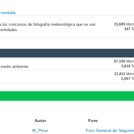
y montaña
a los concursos de fotografía meteorológica que se van
15,685
Mens
347
T
 entidades.
97,150
Mens
y medio ambiente.
3,818
T
21,811
Mens
2,067
T
Autor
Foro
M_Pinar
Foro General de Seguimi