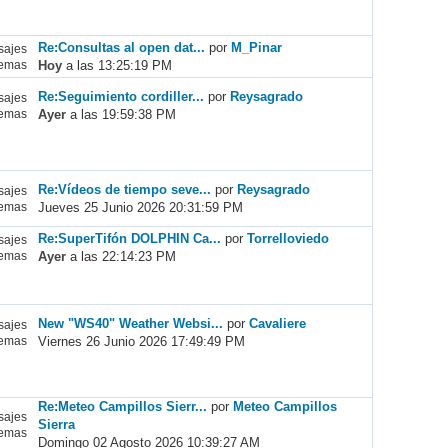
Re:Consultas al open dat...
por
M_Pinar
ajes
Hoy
a las 13:25:19 PM
emas
Re:Seguimiento cordiller...
por
Reysagrado
ajes
Ayer
a las 19:59:38 PM
emas
Re:Vídeos de tiempo seve...
por
Reysagrado
ajes
Jueves 25 Junio 2026 20:31:59 PM
emas
Re:SuperTifón DOLPHIN Ca...
por
Torrelloviedo
ajes
Ayer
a las 22:14:23 PM
emas
New "WS40" Weather Websi...
por
Cavaliere
ajes
Viernes 26 Junio 2026 17:49:49 PM
emas
Re:Meteo Campillos Sierr...
por
Meteo Campillos
ajes
Sierra
emas
Domingo 02 Agosto 2026 10:39:27 AM