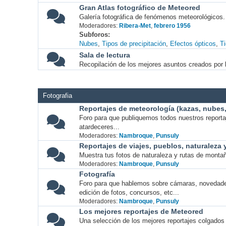
Gran Atlas fotográfico de Meteored
Galería fotográfica de fenómenos meteorológicos.
Moderadores:
Ribera-Met
,
febrero 1956
Subforos
Nubes
Tipos de precipitación
Efectos ópticos
T
Sala de lectura
Recopilación de los mejores asuntos creados por l
Fotografia
Reportajes de meteorología (kazas, nubes, 
Foro para que publiquemos todos nuestros report
atardeceres...
Moderadores:
Nambroque
,
Punsuly
Reportajes de viajes, pueblos, naturaleza
Muestra tus fotos de naturaleza y rutas de montañ
Moderadores:
Nambroque
,
Punsuly
Fotografía
Foro para que hablemos sobre cámaras, novedade
edición de fotos, concursos, etc...
Moderadores:
Nambroque
,
Punsuly
Los mejores reportajes de Meteored
Una selección de los mejores reportajes colgados 