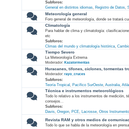
Subforos
General en distintos idiomas
Registro de Datos
S
Meteorología general
Foro general de meteorología, donde se tratará cu
Climatología
Para hablar de clima y climatología: clasificacio
etc
Subforos
Climas del mundo y climatología histórica
Cambio
Tiempo Severo
La Meteorología Extrema
Moderador:
Kazatormentas
Huracanes, tifones, ciclones, tormentas tr
Moderador:
rayo_cruces
Subforos
Teoría Tropical
Pacífico SurOeste
Australia
Atlá
Técnica e instrumentos meteorológicos
Todo lo relativo a los instrumentos de medición, 
consejos...
Subforos
Davis
Oregon
PCE
Lacrosse
Otros Instrument
Revista RAM y otros medios de comunica
Todo lo que se habla de la meteorología en prensa, 