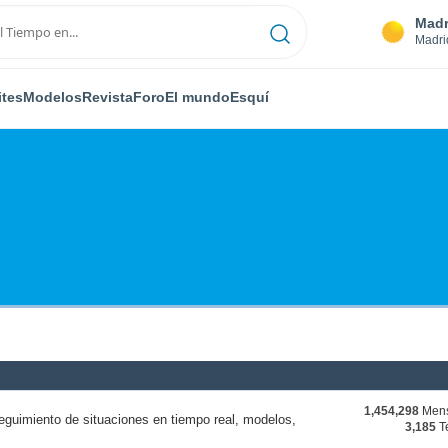
Madr
Madri
ites
Modelos
Revista
Foro
El mundo
Esquí
1,454,298
Mens
eguimiento de situaciones en tiempo real, modelos,
3,185
T