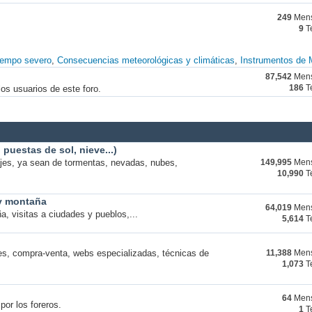
249
Mens
9
T
iempo severo
Consecuencias meteorológicas y climáticas
Instrumentos de 
87,542
Mens
os usuarios de este foro.
186
T
puestas de sol, nieve...)
ajes, ya sean de tormentas, nevadas, nubes,
149,995
Mens
10,990
T
 y montaña
64,019
Mens
a, visitas a ciudades y pueblos,...
5,614
T
s, compra-venta, webs especializadas, técnicas de
11,388
Mens
1,073
T
64
Mens
por los foreros.
1
T