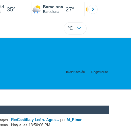
id
Barcelona
Sevilla
35°
27°
36°
d
Barcelona
Sevilla
ºC
Iniciar sesión
Registrarse
Re:Castilla y León. Agos...
por
M_Pinar
ajes
Hoy
a las 13:50:06 PM
emas