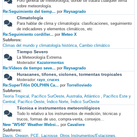
Foro general de meteorología, donde se tratará cualquier tema
sobre meteorología.
Re:Seguimiento del tiemp...
por
Reysagrado
Climatología
Para hablar de clima y climatología: clasificaciones, seguimiento
de indicadores y elementos climáticos, etc
Re:Seguimiento cordiller...
por
Meteo X
Subforos
Climas del mundo y climatología histórica
Cambio climático
Tiempo Severo
La Meteorología Extrema
Moderador:
Kazatormentas
Re:Vídeos de tiempo seve...
por
Reysagrado
Huracanes, tifones, ciclones, tormentas tropicales
Moderador:
rayo_cruces
Re:SuperTifón DOLPHIN Ca...
por
Torrelloviedo
Subforos
Teoría Tropical
Pacífico SurOeste
Australia
Atlántico
Pacífico Este y
Central
Pacífico Oeste
Índico Norte
Índico SurOeste
Técnica e instrumentos meteorológicos
Todo lo relativo a los instrumentos de medición, técnicas y
trucos, formas de uso, compra-venta, consejos...
New "WS40" Weather Websi...
por
Cavaliere
Subforos
Davis
Oregon
PCE
Lacrosse
Otros Instrumentos/Estaciones