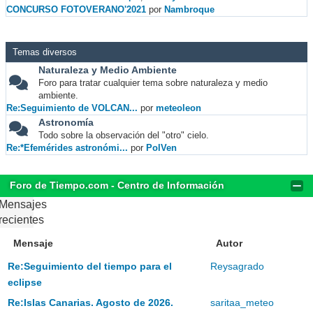
CONCURSO FOTOVERANO'2021
por
Nambroque
Temas diversos
Naturaleza y Medio Ambiente
Foro para tratar cualquier tema sobre naturaleza y medio
ambiente.
Re:Seguimiento de VOLCAN...
por
meteoleon
Astronomía
Todo sobre la observación del "otro" cielo.
Re:*Efemérides astronómi...
por
PolVen
Foro de Tiempo.com - Centro de Información
Mensajes
recientes
Mensaje
Autor
Re:Seguimiento del tiempo para el
Reysagrado
eclipse
Re:Islas Canarias. Agosto de 2026.
saritaa_meteo