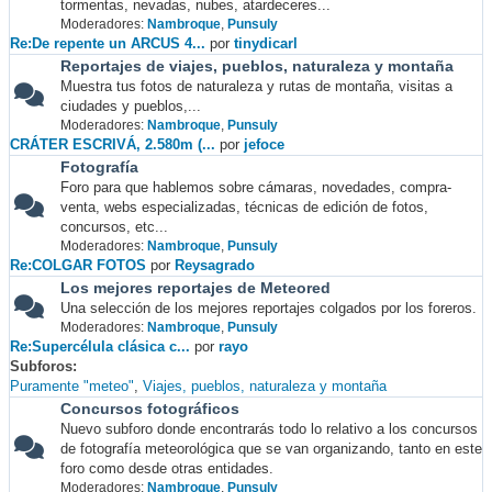
tormentas, nevadas, nubes, atardeceres...
Moderadores:
Nambroque
,
Punsuly
Re:De repente un ARCUS 4...
por
tinydicarl
Reportajes de viajes, pueblos, naturaleza y montaña
Muestra tus fotos de naturaleza y rutas de montaña, visitas a
ciudades y pueblos,...
Moderadores:
Nambroque
,
Punsuly
CRÁTER ESCRIVÁ, 2.580m (...
por
jefoce
Fotografía
Foro para que hablemos sobre cámaras, novedades, compra-
venta, webs especializadas, técnicas de edición de fotos,
concursos, etc...
Moderadores:
Nambroque
,
Punsuly
Re:COLGAR FOTOS
por
Reysagrado
Los mejores reportajes de Meteored
Una selección de los mejores reportajes colgados por los foreros.
Moderadores:
Nambroque
,
Punsuly
Re:Supercélula clásica c...
por
rayo
Subforos
Puramente "meteo"
Viajes, pueblos, naturaleza y montaña
Concursos fotográficos
Nuevo subforo donde encontrarás todo lo relativo a los concursos
de fotografía meteorológica que se van organizando, tanto en este
foro como desde otras entidades.
Moderadores:
Nambroque
,
Punsuly