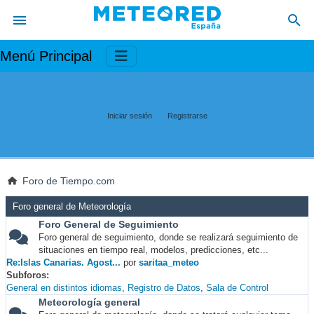
Menú Principal
Iniciar sesión
Registrarse
Foro de Tiempo.com
Foro general de Meteorología
Foro General de Seguimiento
Foro general de seguimiento, donde se realizará seguimiento de
situaciones en tiempo real, modelos, predicciones, etc...
Re:Islas Canarias. Agost...
por
saritaa_meteo
Subforos
General en distintos idiomas
Registro de Datos
Sala de Control
Meteorología general