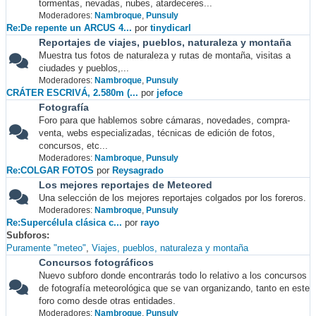
tormentas, nevadas, nubes, atardeceres...
Moderadores:
Nambroque
,
Punsuly
Re:De repente un ARCUS 4...
por
tinydicarl
Reportajes de viajes, pueblos, naturaleza y montaña
Muestra tus fotos de naturaleza y rutas de montaña, visitas a
ciudades y pueblos,...
Moderadores:
Nambroque
,
Punsuly
CRÁTER ESCRIVÁ, 2.580m (...
por
jefoce
Fotografía
Foro para que hablemos sobre cámaras, novedades, compra-
venta, webs especializadas, técnicas de edición de fotos,
concursos, etc...
Moderadores:
Nambroque
,
Punsuly
Re:COLGAR FOTOS
por
Reysagrado
Los mejores reportajes de Meteored
Una selección de los mejores reportajes colgados por los foreros.
Moderadores:
Nambroque
,
Punsuly
Re:Supercélula clásica c...
por
rayo
Subforos
Puramente "meteo"
Viajes, pueblos, naturaleza y montaña
Concursos fotográficos
Nuevo subforo donde encontrarás todo lo relativo a los concursos
de fotografía meteorológica que se van organizando, tanto en este
foro como desde otras entidades.
Moderadores:
Nambroque
,
Punsuly