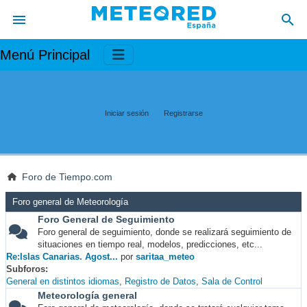
Menú Principal
Iniciar sesión
Registrarse
Foro de Tiempo.com
Foro general de Meteorología
Foro General de Seguimiento
Foro general de seguimiento, donde se realizará seguimiento de
situaciones en tiempo real, modelos, predicciones, etc...
Re:Islas Canarias. Agost...
por
saritaa_meteo
Subforos
General en distintos idiomas
Registro de Datos
Sala de Control
Meteorología general