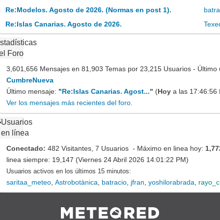
Re:Modelos. Agosto de 2026. (Normas en post 1).
batra
Re:Islas Canarias. Agosto de 2026.
Texe
stadísticas
el Foro
3,601,656 Mensajes en 81,903 Temas por 23,215 Usuarios - Último 
CumbreNueva
Último mensaje:
"
Re:Islas Canarias. Agost...
"
(
Hoy
a las 17:46:56
Ver los mensajes más recientes del foro.
Usuarios
en línea
Conectado:
482 Visitantes, 7 Usuarios - Máximo en linea hoy:
1,77
linea siempre: 19,147 (Viernes 24 Abril 2026 14:01:22 PM)
Usuarios activos en los últimos 15 minutos:
saritaa_meteo
,
Astrobotànica
,
batracio
,
jfran
,
yoshilorabrada
,
rayo_c