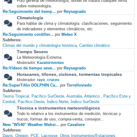
Foro general de meteorología, donde se tratará cualquier tema
sobre meteorología.
Re:Seguimiento del tiemp...
por
Reysagrado
Climatología
Para hablar de clima y climatología: clasificaciones, seguimiento
de indicadores y elementos climáticos, etc
Re:Seguimiento cordiller...
por
Meteo X
Subforos
Climas del mundo y climatología histórica
Cambio climático
Tiempo Severo
La Meteorología Extrema
Moderador:
Kazatormentas
Re:Vídeos de tiempo seve...
por
Reysagrado
Huracanes, tifones, ciclones, tormentas tropicales
Moderador:
rayo_cruces
Re:SuperTifón DOLPHIN Ca...
por
Torrelloviedo
Subforos
Teoría Tropical
Pacífico SurOeste
Australia
Atlántico
Pacífico Este y
Central
Pacífico Oeste
Índico Norte
Índico SurOeste
Técnica e instrumentos meteorológicos
Todo lo relativo a los instrumentos de medición, técnicas y
trucos, formas de uso, compra-venta, consejos...
New "WS40" Weather Websi...
por
Cavaliere
Subforos
Davis
Oregon
PCE
Lacrosse
Otros Instrumentos/Estaciones