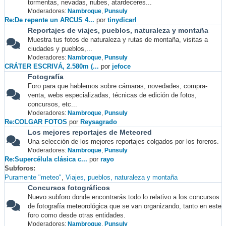
tormentas, nevadas, nubes, atardeceres...
Moderadores:
Nambroque
,
Punsuly
Re:De repente un ARCUS 4...
por
tinydicarl
Reportajes de viajes, pueblos, naturaleza y montaña
Muestra tus fotos de naturaleza y rutas de montaña, visitas a
ciudades y pueblos,...
Moderadores:
Nambroque
,
Punsuly
CRÁTER ESCRIVÁ, 2.580m (...
por
jefoce
Fotografía
Foro para que hablemos sobre cámaras, novedades, compra-
venta, webs especializadas, técnicas de edición de fotos,
concursos, etc...
Moderadores:
Nambroque
,
Punsuly
Re:COLGAR FOTOS
por
Reysagrado
Los mejores reportajes de Meteored
Una selección de los mejores reportajes colgados por los foreros.
Moderadores:
Nambroque
,
Punsuly
Re:Supercélula clásica c...
por
rayo
Subforos
Puramente "meteo"
Viajes, pueblos, naturaleza y montaña
Concursos fotográficos
Nuevo subforo donde encontrarás todo lo relativo a los concursos
de fotografía meteorológica que se van organizando, tanto en este
foro como desde otras entidades.
Moderadores:
Nambroque
,
Punsuly