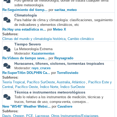
Foro general de meteorología, donde se tratará cualquier tema
sobre meteorología.
Re:Seguimiento del tiemp...
por
saritaa_meteo
Climatología
Para hablar de clima y climatología: clasificaciones, seguimiento
de indicadores y elementos climáticos, etc
Re:Hay una estadística m...
por
Meteo X
Subforos
Climas del mundo y climatología histórica
Cambio climático
Tiempo Severo
La Meteorología Extrema
Moderador:
Kazatormentas
Re:Vídeos de tiempo seve...
por
Reysagrado
Huracanes, tifones, ciclones, tormentas tropicales
Moderador:
rayo_cruces
Re:SuperTifón DOLPHIN Ca...
por
Torrelloviedo
Subforos
Teoría Tropical
Pacífico SurOeste
Australia
Atlántico
Pacífico Este y
Central
Pacífico Oeste
Índico Norte
Índico SurOeste
Técnica e instrumentos meteorológicos
Todo lo relativo a los instrumentos de medición, técnicas y
trucos, formas de uso, compra-venta, consejos...
New "WS40" Weather Websi...
por
Cavaliere
Subforos
Davis
Oregon
PCE
Lacrosse
Otros Instrumentos/Estaciones