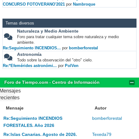
CONCURSO FOTOVERANO'2021
por
Nambroque
Temas diversos
Naturaleza y Medio Ambiente
Foro para tratar cualquier tema sobre naturaleza y medio
ambiente.
Re:Seguimiento INCENDIOS...
por
bomberforestal
Astronomía
Todo sobre la observación del "otro" cielo.
Re:*Efemérides astronómi...
por
PolVen
Foro de Tiempo.com - Centro de Información
Mensajes
recientes
Mensaje
Autor
Re:Seguimiento INCENDIOS
bomberforestal
FORESTALES. Año 2026
Re:Islas Canarias. Agosto de 2026.
Texeda79