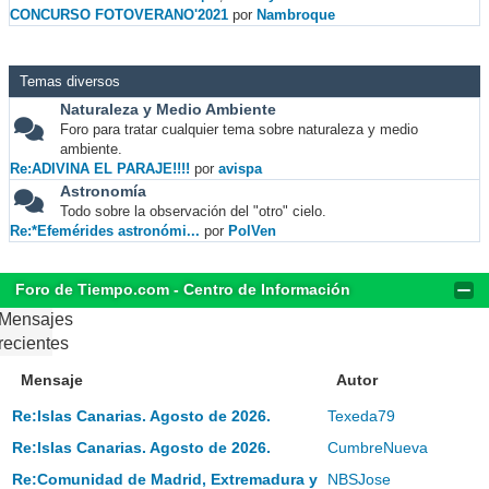
CONCURSO FOTOVERANO'2021
por
Nambroque
Temas diversos
Naturaleza y Medio Ambiente
Foro para tratar cualquier tema sobre naturaleza y medio
ambiente.
Re:ADIVINA EL PARAJE!!!!
por
avispa
Astronomía
Todo sobre la observación del "otro" cielo.
Re:*Efemérides astronómi...
por
PolVen
Foro de Tiempo.com - Centro de Información
Mensajes
recientes
Mensaje
Autor
Re:Islas Canarias. Agosto de 2026.
Texeda79
Re:Islas Canarias. Agosto de 2026.
CumbreNueva
Re:Comunidad de Madrid, Extremadura y
NBSJose