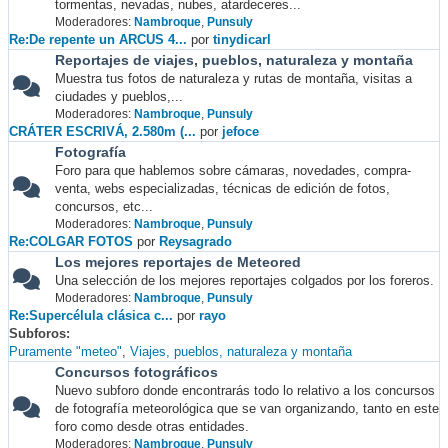
tormentas, nevadas, nubes, atardeceres...
Moderadores:
Nambroque
,
Punsuly
Re:De repente un ARCUS 4...
por
tinydicarl
Reportajes de viajes, pueblos, naturaleza y montaña
Muestra tus fotos de naturaleza y rutas de montaña, visitas a
ciudades y pueblos,...
Moderadores:
Nambroque
,
Punsuly
CRÁTER ESCRIVÁ, 2.580m (...
por
jefoce
Fotografía
Foro para que hablemos sobre cámaras, novedades, compra-
venta, webs especializadas, técnicas de edición de fotos,
concursos, etc...
Moderadores:
Nambroque
,
Punsuly
Re:COLGAR FOTOS
por
Reysagrado
Los mejores reportajes de Meteored
Una selección de los mejores reportajes colgados por los foreros.
Moderadores:
Nambroque
,
Punsuly
Re:Supercélula clásica c...
por
rayo
Subforos
Puramente "meteo"
Viajes, pueblos, naturaleza y montaña
Concursos fotográficos
Nuevo subforo donde encontrarás todo lo relativo a los concursos
de fotografía meteorológica que se van organizando, tanto en este
foro como desde otras entidades.
Moderadores:
Nambroque
,
Punsuly