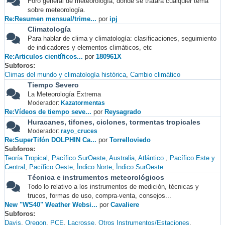
Foro general de meteorología, donde se tratará cualquier tema
sobre meteorología.
Re:Resumen mensual/trime...
por
ipj
Climatología
Para hablar de clima y climatología: clasificaciones, seguimiento
de indicadores y elementos climáticos, etc
Re:Articulos científicos...
por
180961X
Subforos
Climas del mundo y climatología histórica
Cambio climático
Tiempo Severo
La Meteorología Extrema
Moderador:
Kazatormentas
Re:Vídeos de tiempo seve...
por
Reysagrado
Huracanes, tifones, ciclones, tormentas tropicales
Moderador:
rayo_cruces
Re:SuperTifón DOLPHIN Ca...
por
Torrelloviedo
Subforos
Teoría Tropical
Pacífico SurOeste
Australia
Atlántico
Pacífico Este y
Central
Pacífico Oeste
Índico Norte
Índico SurOeste
Técnica e instrumentos meteorológicos
Todo lo relativo a los instrumentos de medición, técnicas y
trucos, formas de uso, compra-venta, consejos...
New "WS40" Weather Websi...
por
Cavaliere
Subforos
Davis
Oregon
PCE
Lacrosse
Otros Instrumentos/Estaciones