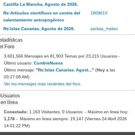
Castilla La Mancha. Agosto de 2026.
Re:Articulos científicos en contra del
180961X
calentamiento antropogénico
Re:Islas Canarias. Agosto de 2026.
saritaa_meteo
stadísticas
el Foro
3,601,566 Mensajes en 81,903 Temas por 23,215 Usuarios -
Último usuario:
CumbreNueva
Último mensaje:
"
Re:Islas Canarias. Agost...
"
(
Hoy
a las
03:27:08 AM)
Ver los mensajes más recientes del foro.
Usuarios
en línea
Conectado:
1,163 Visitantes, 0 Usuarios - Máximo en linea hoy:
1,176
- Máximo en linea siempre: 19,147 (Viernes 24 Abril 2026
14:01:22 PM)