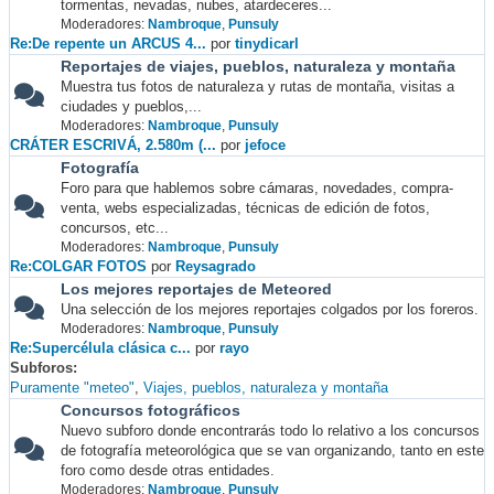
tormentas, nevadas, nubes, atardeceres...
Moderadores:
Nambroque
,
Punsuly
Re:De repente un ARCUS 4...
por
tinydicarl
Reportajes de viajes, pueblos, naturaleza y montaña
Muestra tus fotos de naturaleza y rutas de montaña, visitas a
ciudades y pueblos,...
Moderadores:
Nambroque
,
Punsuly
CRÁTER ESCRIVÁ, 2.580m (...
por
jefoce
Fotografía
Foro para que hablemos sobre cámaras, novedades, compra-
venta, webs especializadas, técnicas de edición de fotos,
concursos, etc...
Moderadores:
Nambroque
,
Punsuly
Re:COLGAR FOTOS
por
Reysagrado
Los mejores reportajes de Meteored
Una selección de los mejores reportajes colgados por los foreros.
Moderadores:
Nambroque
,
Punsuly
Re:Supercélula clásica c...
por
rayo
Subforos
Puramente "meteo"
Viajes, pueblos, naturaleza y montaña
Concursos fotográficos
Nuevo subforo donde encontrarás todo lo relativo a los concursos
de fotografía meteorológica que se van organizando, tanto en este
foro como desde otras entidades.
Moderadores:
Nambroque
,
Punsuly