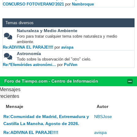
CONCURSO FOTOVERANO'2021
por
Nambroque
Temas diversos
Naturaleza y Medio Ambiente
Foro para tratar cualquier tema sobre naturaleza y medio
ambiente.
Re:ADIVINA EL PARAJE!!!!
por
avispa
Astronomía
Todo sobre la observación del "otro" cielo.
Re:*Efemérides astronómi...
por
PolVen
Foro de Tiempo.com - Centro de Información
Mensajes
recientes
Mensaje
Autor
Re:Comunidad de Madrid, Extremadura y
NBSJose
Castilla La Mancha. Agosto de 2026.
Re:ADIVINA EL PARAJE!!!!
avispa