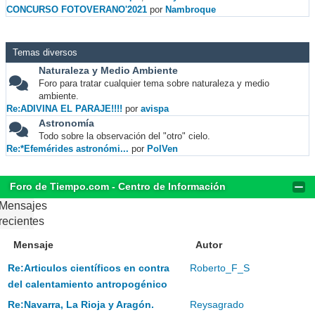
CONCURSO FOTOVERANO'2021
por
Nambroque
Temas diversos
Naturaleza y Medio Ambiente
Foro para tratar cualquier tema sobre naturaleza y medio
ambiente.
Re:ADIVINA EL PARAJE!!!!
por
avispa
Astronomía
Todo sobre la observación del "otro" cielo.
Re:*Efemérides astronómi...
por
PolVen
Foro de Tiempo.com - Centro de Información
Mensajes
recientes
Mensaje
Autor
Re:Articulos científicos en contra
Roberto_F_S
del calentamiento antropogénico
Re:Navarra, La Rioja y Aragón.
Reysagrado