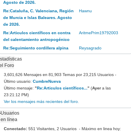
Agosto de 2026.
Re:Cataluña, C. Valenciana, Región
Hawnu
de Murcia e Islas Baleares. Agosto
de 2026.
Re:Articulos científicos en contra
AritmePrim19792003
del calentamiento antropogénico
Re:Seguimiento cordillera alpina
Reysagrado
stadísticas
el Foro
3,601,626 Mensajes en 81,903 Temas por 23,215 Usuarios -
Último usuario:
CumbreNueva
Último mensaje:
"
Re:Articulos científicos...
"
(
Ayer
a las
23:21:12 PM)
Ver los mensajes más recientes del foro.
Usuarios
en línea
Conectado:
551 Visitantes, 2 Usuarios - Máximo en linea hoy: