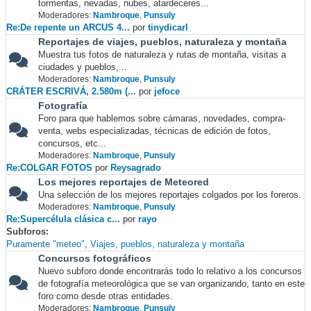
tormentas, nevadas, nubes, atardeceres...
Moderadores:
Nambroque
,
Punsuly
Re:De repente un ARCUS 4...
por
tinydicarl
Reportajes de viajes, pueblos, naturaleza y montaña
Muestra tus fotos de naturaleza y rutas de montaña, visitas a
ciudades y pueblos,...
Moderadores:
Nambroque
,
Punsuly
CRÁTER ESCRIVÁ, 2.580m (...
por
jefoce
Fotografía
Foro para que hablemos sobre cámaras, novedades, compra-
venta, webs especializadas, técnicas de edición de fotos,
concursos, etc...
Moderadores:
Nambroque
,
Punsuly
Re:COLGAR FOTOS
por
Reysagrado
Los mejores reportajes de Meteored
Una selección de los mejores reportajes colgados por los foreros.
Moderadores:
Nambroque
,
Punsuly
Re:Supercélula clásica c...
por
rayo
Subforos
Puramente "meteo"
Viajes, pueblos, naturaleza y montaña
Concursos fotográficos
Nuevo subforo donde encontrarás todo lo relativo a los concursos
de fotografía meteorológica que se van organizando, tanto en este
foro como desde otras entidades.
Moderadores:
Nambroque
,
Punsuly