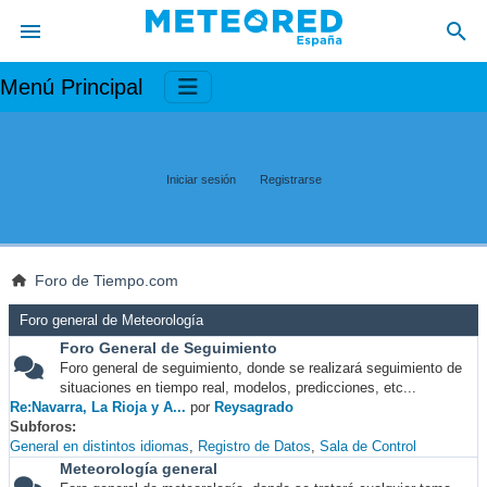
Menú Principal
Iniciar sesión
Registrarse
Foro de Tiempo.com
Foro general de Meteorología
Foro General de Seguimiento
Foro general de seguimiento, donde se realizará seguimiento de
situaciones en tiempo real, modelos, predicciones, etc...
Re:Navarra, La Rioja y A...
por
Reysagrado
Subforos
General en distintos idiomas
Registro de Datos
Sala de Control
Meteorología general