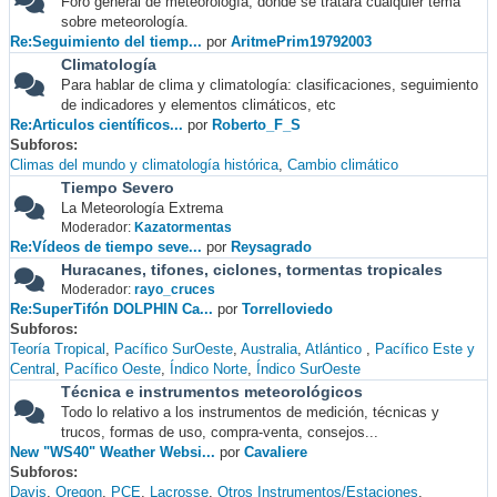
Foro general de meteorología, donde se tratará cualquier tema
sobre meteorología.
Re:Seguimiento del tiemp...
por
AritmePrim19792003
Climatología
Para hablar de clima y climatología: clasificaciones, seguimiento
de indicadores y elementos climáticos, etc
Re:Articulos científicos...
por
Roberto_F_S
Subforos
Climas del mundo y climatología histórica
Cambio climático
Tiempo Severo
La Meteorología Extrema
Moderador:
Kazatormentas
Re:Vídeos de tiempo seve...
por
Reysagrado
Huracanes, tifones, ciclones, tormentas tropicales
Moderador:
rayo_cruces
Re:SuperTifón DOLPHIN Ca...
por
Torrelloviedo
Subforos
Teoría Tropical
Pacífico SurOeste
Australia
Atlántico
Pacífico Este y
Central
Pacífico Oeste
Índico Norte
Índico SurOeste
Técnica e instrumentos meteorológicos
Todo lo relativo a los instrumentos de medición, técnicas y
trucos, formas de uso, compra-venta, consejos...
New "WS40" Weather Websi...
por
Cavaliere
Subforos
Davis
Oregon
PCE
Lacrosse
Otros Instrumentos/Estaciones