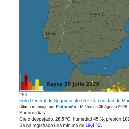
#84
Foro General de Seguimiento
/
Re:Comunidad de Madr
Último mensaje por
Pedroteño
- Miércoles 05 Agosto 2026
Buenos días.
Cielo despejado,
28,5 ºC
, humedad
45 %
, presión
10
Se ha registrado una mínima de
19,4 ºC
.