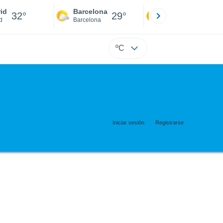
id
Barcelona
Sevilla
32°
29°
34°
d
Barcelona
Sevilla
ºC
Iniciar sesión
Registrarse