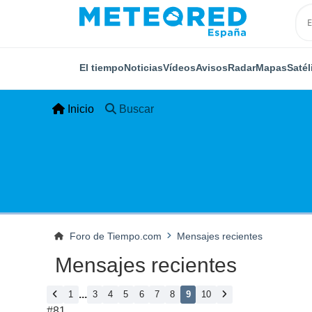
El tiempo
Noticias
Vídeos
Avisos
Radar
Mapas
Satél
Inicio
Buscar
Foro de Tiempo.com
Mensajes recientes
Mensajes recientes
...
1
3
4
5
6
7
8
9
10
#81