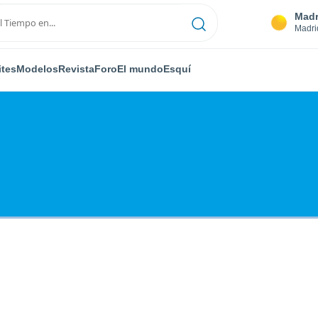
Madr
Madri
ites
Modelos
Revista
Foro
El mundo
Esquí