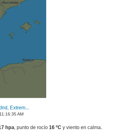
id, Extrem...
 11:16:35 AM
17 hpa
, punto de rocío
16 ºC
y viento en calma.