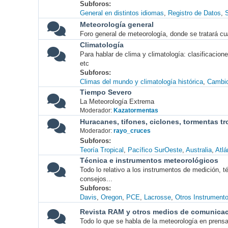
Subforos
General en distintos idiomas
Registro de Datos
S
Meteorología general
Foro general de meteorología, donde se tratará cu
Climatología
Para hablar de clima y climatología: clasificacio
etc
Subforos
Climas del mundo y climatología histórica
Cambio
Tiempo Severo
La Meteorología Extrema
Moderador:
Kazatormentas
Huracanes, tifones, ciclones, tormentas tr
Moderador:
rayo_cruces
Subforos
Teoría Tropical
Pacífico SurOeste
Australia
Atlá
Técnica e instrumentos meteorológicos
Todo lo relativo a los instrumentos de medición, 
consejos...
Subforos
Davis
Oregon
PCE
Lacrosse
Otros Instrument
Revista RAM y otros medios de comunica
Todo lo que se habla de la meteorología en prensa, 