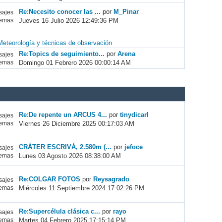
Re:Necesito conocer las ...
por
M_Pinar
ajes
Jueves 16 Julio 2026 12:49:36 PM
emas
Meteorología y técnicas de observación
Re:Topics de seguimiento...
por
Arena
ajes
Domingo 01 Febrero 2026 00:00:14 AM
emas
Re:De repente un ARCUS 4...
por
tinydicarl
ajes
Viernes 26 Diciembre 2025 00:17:03 AM
emas
CRÁTER ESCRIVÁ, 2.580m (...
por
jefoce
ajes
Lunes 03 Agosto 2026 08:38:00 AM
emas
Re:COLGAR FOTOS
por
Reysagrado
ajes
Miércoles 11 Septiembre 2024 17:02:26 PM
emas
Re:Supercélula clásica c...
por
rayo
ajes
Martes 04 Febrero 2025 17:15:14 PM
emas