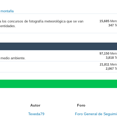
y montaña
a los concursos de fotografía meteorológica que se van
15,685
Mens
347
T
 entidades.
97,150
Mens
y medio ambiente.
3,818
T
21,811
Mens
2,067
T
Autor
Foro
Texeda79
Foro General de Seguimi