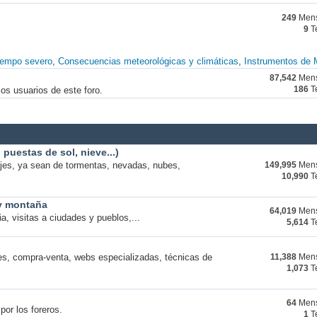
249
Mens
9
T
iempo severo
Consecuencias meteorológicas y climáticas
Instrumentos de 
87,542
Mens
os usuarios de este foro.
186
T
puestas de sol, nieve...)
ajes, ya sean de tormentas, nevadas, nubes,
149,995
Mens
10,990
T
 y montaña
64,019
Mens
a, visitas a ciudades y pueblos,...
5,614
T
s, compra-venta, webs especializadas, técnicas de
11,388
Mens
1,073
T
64
Mens
por los foreros.
1
T