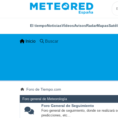
El tiempo
Noticias
Vídeos
Avisos
Radar
Mapas
Satél
Inicio
Buscar
Foro de Tiempo.com
Foro general de Meteorología
Foro General de Seguimiento
Foro general de seguimiento, donde se realizará s
predicciones, etc...