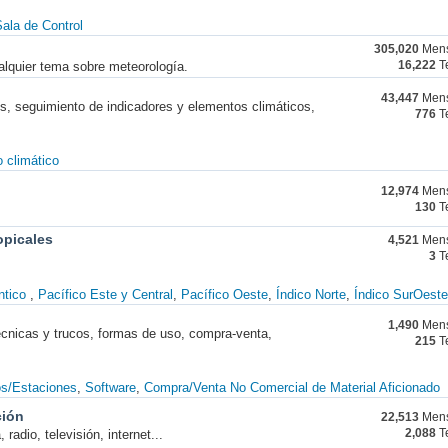
ala de Control
305,020
Mens
alquier tema sobre meteorología.
16,222
T
43,447
Mens
nes, seguimiento de indicadores y elementos climáticos,
776
T
 climático
12,974
Mens
130
T
opicales
4,521
Mens
3
T
ntico
Pacífico Este y Central
Pacífico Oeste
Índico Norte
Índico SurOeste
1,490
Mens
técnicas y trucos, formas de uso, compra-venta,
215
T
os/Estaciones
Software
Compra/Venta No Comercial de Material Aficionado
ción
22,513
Mens
radio, televisión, internet...
2,088
T