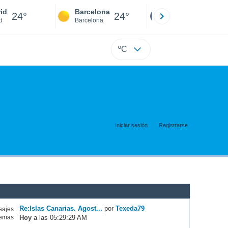
id
Barcelona
Sevilla
24°
24°
24°
d
Barcelona
Sevilla
ºC
Iniciar sesión
Registrarse
Re:Islas Canarias. Agost...
por
Texeda79
ajes
Hoy
a las 05:29:29 AM
emas