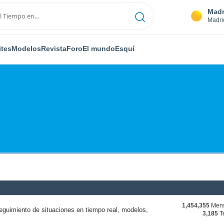
Madr
Madri
ites
Modelos
Revista
Foro
El mundo
Esquí
1,454,355
Mens
eguimiento de situaciones en tiempo real, modelos,
3,185
T