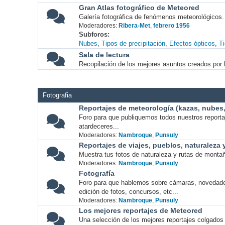
Gran Atlas fotográfico de Meteored
Galería fotográfica de fenómenos meteorológicos.
Moderadores:
Ribera-Met
,
febrero 1956
Subforos
Nubes
Tipos de precipitación
Efectos ópticos
T
Sala de lectura
Recopilación de los mejores asuntos creados por l
Fotografia
Reportajes de meteorología (kazas, nubes, 
Foro para que publiquemos todos nuestros report
atardeceres...
Moderadores:
Nambroque
,
Punsuly
Reportajes de viajes, pueblos, naturaleza
Muestra tus fotos de naturaleza y rutas de montañ
Moderadores:
Nambroque
,
Punsuly
Fotografía
Foro para que hablemos sobre cámaras, novedade
edición de fotos, concursos, etc...
Moderadores:
Nambroque
,
Punsuly
Los mejores reportajes de Meteored
Una selección de los mejores reportajes colgados 