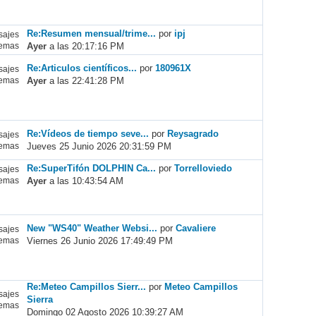
Re:Resumen mensual/trime...
por
ipj
ajes
Ayer
a las 20:17:16 PM
emas
Re:Articulos científicos...
por
180961X
ajes
Ayer
a las 22:41:28 PM
emas
Re:Vídeos de tiempo seve...
por
Reysagrado
ajes
Jueves 25 Junio 2026 20:31:59 PM
emas
Re:SuperTifón DOLPHIN Ca...
por
Torrelloviedo
ajes
Ayer
a las 10:43:54 AM
emas
New "WS40" Weather Websi...
por
Cavaliere
ajes
Viernes 26 Junio 2026 17:49:49 PM
emas
Re:Meteo Campillos Sierr...
por
Meteo Campillos
ajes
Sierra
emas
Domingo 02 Agosto 2026 10:39:27 AM