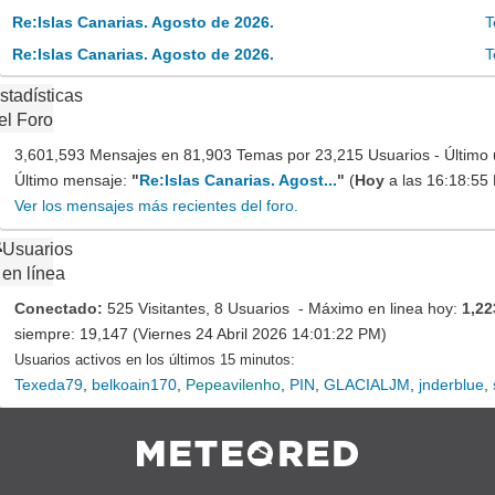
Re:Islas Canarias. Agosto de 2026.
T
Re:Islas Canarias. Agosto de 2026.
T
stadísticas
el Foro
3,601,593 Mensajes en 81,903 Temas por 23,215 Usuarios - Último 
Último mensaje:
"
Re:Islas Canarias. Agost...
"
(
Hoy
a las 16:18:55
Ver los mensajes más recientes del foro.
Usuarios
en línea
Conectado:
525 Visitantes, 8 Usuarios - Máximo en linea hoy:
1,22
siempre: 19,147 (Viernes 24 Abril 2026 14:01:22 PM)
Usuarios activos en los últimos 15 minutos:
Texeda79
,
belkoain170
,
Pepeavilenho
,
PIN
,
GLACIALJM
,
jnderblue
,