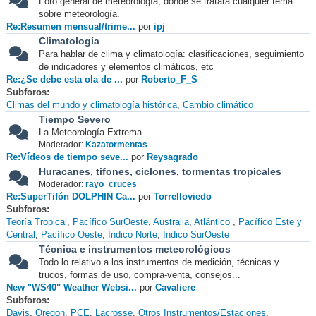
Foro general de meteorología, donde se tratará cualquier tema
sobre meteorología.
Re:Resumen mensual/trime...
por
ipj
Climatología
Para hablar de clima y climatología: clasificaciones, seguimiento
de indicadores y elementos climáticos, etc
Re:¿Se debe esta ola de ...
por
Roberto_F_S
Subforos
Climas del mundo y climatología histórica
Cambio climático
Tiempo Severo
La Meteorología Extrema
Moderador:
Kazatormentas
Re:Vídeos de tiempo seve...
por
Reysagrado
Huracanes, tifones, ciclones, tormentas tropicales
Moderador:
rayo_cruces
Re:SuperTifón DOLPHIN Ca...
por
Torrelloviedo
Subforos
Teoría Tropical
Pacífico SurOeste
Australia
Atlántico
Pacífico Este y
Central
Pacífico Oeste
Índico Norte
Índico SurOeste
Técnica e instrumentos meteorológicos
Todo lo relativo a los instrumentos de medición, técnicas y
trucos, formas de uso, compra-venta, consejos...
New "WS40" Weather Websi...
por
Cavaliere
Subforos
Davis
Oregon
PCE
Lacrosse
Otros Instrumentos/Estaciones