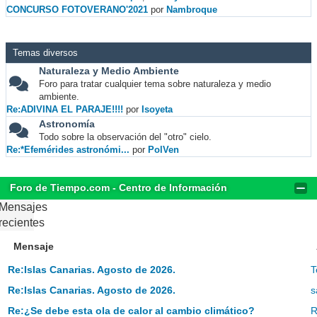
CONCURSO FOTOVERANO'2021
por
Nambroque
Temas diversos
Naturaleza y Medio Ambiente
Foro para tratar cualquier tema sobre naturaleza y medio
ambiente.
Re:ADIVINA EL PARAJE!!!!
por
Isoyeta
Astronomía
Todo sobre la observación del "otro" cielo.
Re:*Efemérides astronómi...
por
PolVen
Foro de Tiempo.com - Centro de Información
Mensajes
recientes
Mensaje
Re:Islas Canarias. Agosto de 2026.
T
Re:Islas Canarias. Agosto de 2026.
s
Re:¿Se debe esta ola de calor al cambio climático?
R